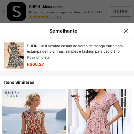
SHEIN - Moda online
×
OBTER
Baixe o App e ganhe cupom exclusivo de 15% OFF!
(2,847)
Semelhante
SHEIN Clasi Vestido casual de verão de manga curta com
estampa de florzinhas, simples e fashion para uso diário
Rosa chiclete
R$66,27
Itens Similares