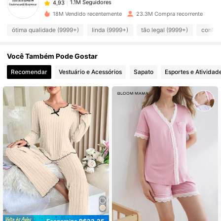
v***s
pago
1 dia atrás
18M Vendido recentemente
23.3M Compra recorrente
1.1M Seguidores
4,93
ótima qualidade (9999+)
linda (9999+)
tão legal (9999+)
confor
Você Também Pode Gostar
1.1M Seguidores
4,93
Recomendar
Vestuário e Acessórios
Sapato
Esportes e Atividad
1.1M Seguidores
4,93
1.1M Seguidores
4,93
1.1M Seguidores
4,93
1.1M Seguidores
4,93
1.1M Seguidores
4,93