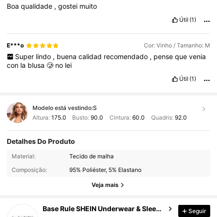
Boa
qualidade
,
gostei
muito
Útil
(1)
E***o
Cor: Vinho / Tamanho: M
Super
lindo
,
buena
calidad
recomendado
,
pense
que
venia
con
la
blusa
🥲
no
lei
Útil
(1)
Modelo está vestindo:
S
Altura:
175.0
Busto:
90.0
Cintura:
60.0
Quadris:
92.0
Detalhes Do Produto
1.1M Seguidores
4,93
Material:
Tecido de malha
Composição:
95% Poliéster, 5% Elastano
1.1M Seguidores
4,93
Veja mais
Base Rule SHEIN Underwear & Sleepwear
Seguir
1.1M Seguidores
4,93