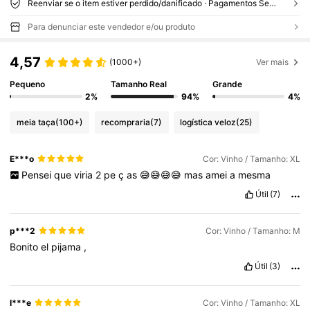
Reenviar se o item estiver perdido/danificado · Pagamentos Seguros · Proteção de privacidade
Para denunciar este vendedor e/ou produto
4,57
(1000+)
Ver mais
Pequeno
Tamanho Real
Grande
2%
94%
4%
meia taça
(100+)
recompraria
(7)
logística veloz
(25)
E***o
Cor: Vinho / Tamanho: XL
Pensei
que
viria
2
pe
ç
as
😅😅😅😅
mas
amei
a
mesma
Útil
(7)
p***2
Cor: Vinho / Tamanho: M
Bonito
el
pijama
,
Útil
(3)
l***e
Cor: Vinho / Tamanho: XL