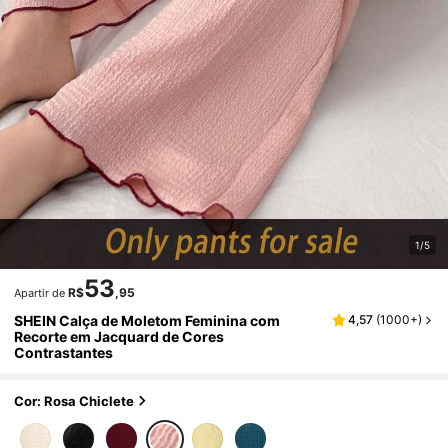
1/5
53
R$
,95
Apartir de
SHEIN Calça de Moletom Feminina com
4,57
(
1000+
)
Recorte em Jacquard de Cores
Contrastantes
Cor: Rosa Chiclete