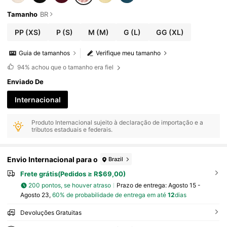
Tamanho
BR
PP
(XS)
P
(S)
M
(M)
G
(L)
GG
(XL)
Guia de tamanhos
Verifique meu tamanho
94%
achou que o tamanho era fiel
Enviado De
Internacional
Produto Internacional sujeito à declaração de importação e a
tributos estaduais e federais.
Envio Internacional para o
Brazil
Frete grátis(Pedidos ≥ R$69,00)
200 pontos, se houver atraso
Prazo de entrega:
Agosto 15 -
Agosto 23,
60% de probabilidade de entrega em até
12
dias
Devoluções Gratuitas