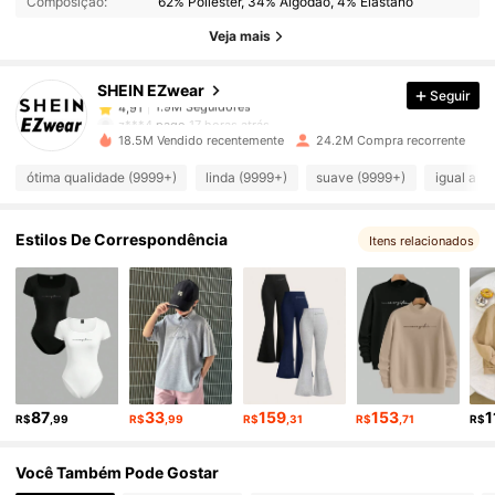
Composição:
62% Poliéster, 34% Algodão, 4% Elastano
1.9M Seguidores
4,91
Veja mais
SHEIN EZwear
Seguir
1.9M Seguidores
4,91
z***4
pago
17 horas atrás
18.5M Vendido recentemente
24.2M Compra recorrente
1.9M Seguidores
4,91
ótima qualidade (9999+)
linda (9999+)
suave (9999+)
igual a f
1.9M Seguidores
4,91
Estilos De Correspondência
Itens relacionados
1.9M Seguidores
4,91
1.9M Seguidores
4,91
87
33
159
153
1
R$
,99
R$
,99
R$
,31
R$
,71
R$
1.9M Seguidores
4,91
Você Também Pode Gostar