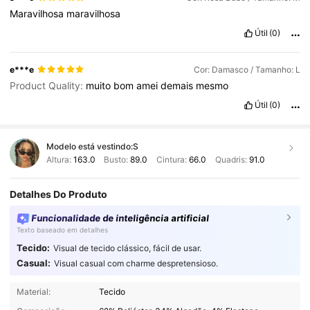
Maravilhosa
maravilhosa
Útil
(0)
e***e
Cor: Damasco / Tamanho: L
Product Quality:
muito
bom
amei
demais
mesmo
Útil
(0)
Modelo está vestindo:
S
Altura:
163.0
Busto:
89.0
Cintura:
66.0
Quadris:
91.0
Detalhes Do Produto
Funcionalidade de inteligência artificial
Texto baseado em detalhes
Tecido:
Visual de tecido clássico, fácil de usar.
Casual:
Visual casual com charme despretensioso.
1.9M Seguidores
4,91
Material:
Tecido