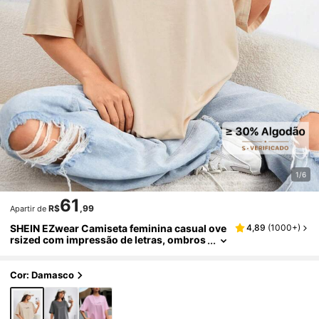
1/6
61
R$
,99
Apartir de
SHEIN EZwear Camiseta feminina casual ove
4,89
(
1000+
)
rsized com impressão de letras, ombros
caídos e decote redondo, perfeita para o
verão energético, unissex
Cor: Damasco