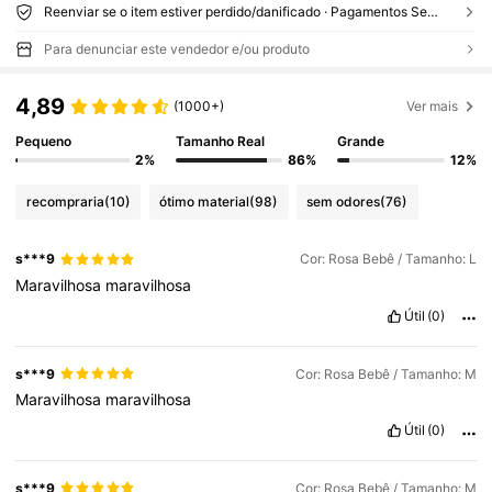
Reenviar se o item estiver perdido/danificado · Pagamentos Seguros · Proteção de privacidade
Para denunciar este vendedor e/ou produto
4,89
(1000+)
Ver mais
Pequeno
Tamanho Real
Grande
2%
86%
12%
recompraria
(10)
ótimo material
(98)
sem odores
(76)
s***9
Cor: Rosa Bebê / Tamanho: L
Maravilhosa
maravilhosa
Útil
(0)
s***9
Cor: Rosa Bebê / Tamanho: M
Maravilhosa
maravilhosa
Útil
(0)
s***9
Cor: Rosa Bebê / Tamanho: M