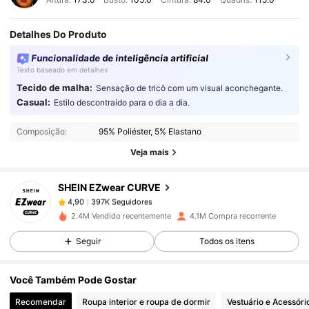
Detalhes Do Produto
Funcionalidade de inteligência artificial
Texto baseado em detalhes
Tecido de malha:
Sensação de tricô com um visual aconchegante.
Casual:
Estilo descontraído para o dia a dia.
397K Seguidores
4,90
Composição:
95% Poliéster, 5% Elastano
Veja mais
397K Seguidores
4,90
SHEIN EZwear CURVE
397K Seguidores
4,90
2.4M Vendido recentemente
4.1M Compra recorrente
Seguir
Todos os itens
397K Seguidores
4,90
Você Também Pode Gostar
397K Seguidores
4,90
Recomendar
Roupa interior e roupa de dormir
Vestuário e Acessóri