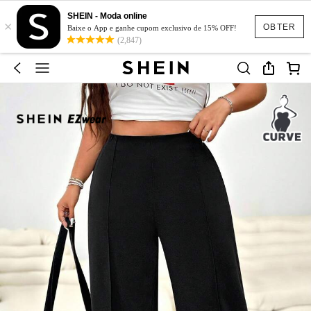
SHEIN - Moda online
×
OBTER
Baixe o App e ganhe cupom exclusivo de 15% OFF!
(2,847)