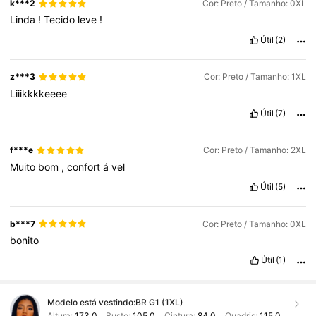
k***2
Cor: Preto / Tamanho: 0XL
Linda
!
Tecido
leve
!
Útil
(2)
z***3
Cor: Preto / Tamanho: 1XL
Liiikkkkeeee
Útil
(7)
f***e
Cor: Preto / Tamanho: 2XL
Muito
bom
,
confort
á
vel
Útil
(5)
b***7
Cor: Preto / Tamanho: 0XL
bonito
Útil
(1)
Modelo está vestindo:
BR G1 (1XL)
Altura:
173.0
Busto:
105.0
Cintura:
84.0
Quadris:
115.0