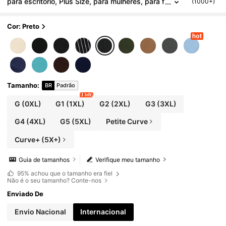
para escritório, Plus Size, para mulheres, para f
(1000+)
ormatura, volta às aulas, professoras, no outon
o e inverno
Cor: Preto
Tamanho
:
BR
Padrão
1 left
G
(0XL)
G1
(1XL)
G2
(2XL)
G3
(3XL)
G4
(4XL)
G5
(5XL)
Petite Curve
Curve+ (5X+)
Guia de tamanhos
Verifique meu tamanho
95%
achou que o tamanho era fiel
Não é o seu tamanho? Conte-nos
Enviado De
Envio Nacional
Internacional