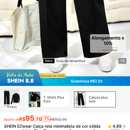
Guia de tamanhos
Itens
1/8
Economize R$7,20
T-Shirts Plus
Calças plus
Size
size
2
itens
95
R$
,70
-7%
R$102,90
Apartir de
SHEIN EZwear Calça reta minimalista de cor sólida
4,89