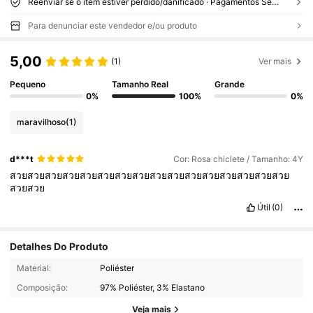
Reenviar se o item estiver perdido/danificado · Pagamentos Seguros · Proteção de privacidade
Para denunciar este vendedor e/ou produto
5,00
(1)
Ver mais
Pequeno
Tamanho Real
Grande
0%
100%
0%
maravilhoso
(1)
d***t
Cor: Rosa chiclete / Tamanho: 4Y
สวยสวยสวยสวยสวยสวยสวยสวยสวยสวยสวยสวยสวยสวยสวยสวย
สวยสวย
Útil
(0)
Detalhes Do Produto
Material:
Poliéster
310K Seguidores
4,91
Composição:
97% Poliéster, 3% Elastano
Veja mais