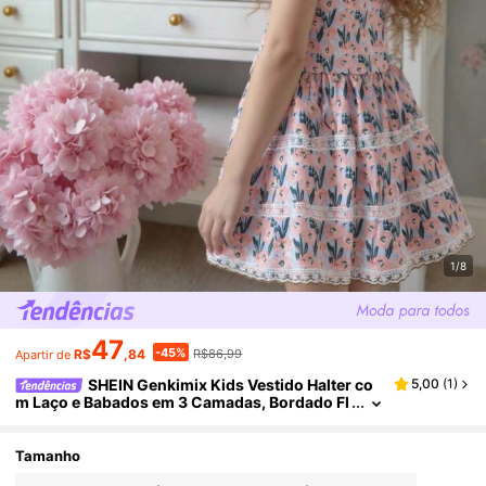
1/8
47
-45%
R$
,84
R$86,99
Apartir de
SHEIN Genkimix Kids Vestido Halter co
5,00
(
1
)
m Laço e Babados em 3 Camadas, Bordado Fl
oral, Estilo Francês Campestre, Doce e Elega
nte para Férias, Primavera/Verão, para Menina Jo
vem
Tamanho