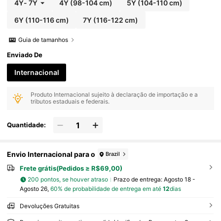
4Y
-
7Y
4Y
(98-104 cm)
5Y
(104-110 cm)
6Y
(110-116 cm)
7Y
(116-122 cm)
Guia de tamanhos
Enviado De
Internacional
Produto Internacional sujeito à declaração de importação e a
tributos estaduais e federais.
Quantidade:
Envio Internacional para o
Brazil
Frete grátis(Pedidos ≥ R$69,00)
200 pontos, se houver atraso
Prazo de entrega:
Agosto 18 -
Agosto 26,
60% de probabilidade de entrega em até
12
dias
Devoluções Gratuitas