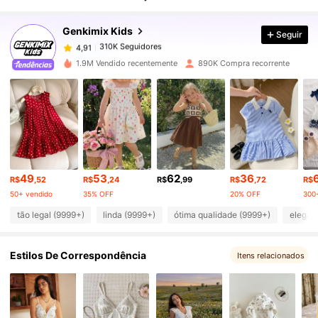
310K Seguidores
4,91
Genkimix Kids
Seguir
310K Seguidores
4,91
1.9M Vendido recentemente
890K Compra recorrente
310K Seguidores
4,91
310K Seguidores
4,91
49
53
62
36
310K Seguidores
4,91
R$
,52
R$
,24
R$
,99
R$
,72
R$
50+ vendido
35% OFF
20% OFF
300
tão legal (9999+)
linda (9999+)
ótima qualidade (9999+)
elegan
310K Seguidores
4,91
Estilos De Correspondência
Itens relacionados
310K Seguidores
4,91
310K Seguidores
4,91