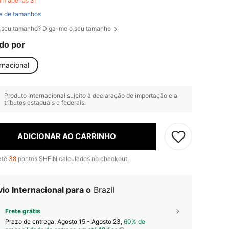
am apenas 3!
a de tamanhos
 seu tamanho? Diga-me o seu tamanho
do por
rnacional
Produto Internacional sujeito à declaração de importação e a
tributos estaduais e federais.
ADICIONAR AO CARRINHO
até
38
pontos SHEIN calculados no checkout.
io Internacional para o
Brazil
Frete grátis
Prazo de entrega:
Agosto 15 - Agosto 23,
60% de