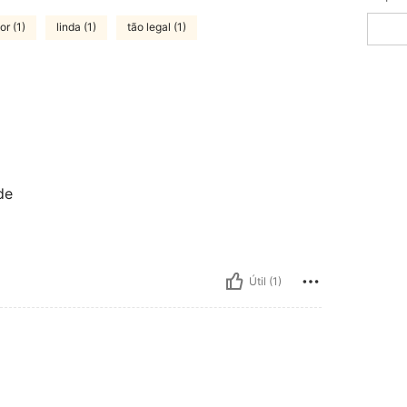
r (1)
linda (1)
tão legal (1)
de
Útil (1)