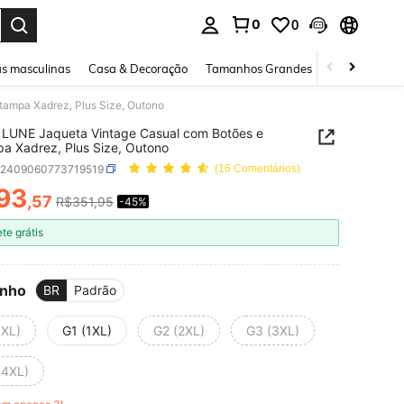
0
0
ar. Press Enter to select.
s masculinas
Casa & Decoração
Tamanhos Grandes
Joias e acessó
ampa Xadrez, Plus Size, Outono
LUNE Jaqueta Vintage Casual com Botões e
a Xadrez, Plus Size, Outono
z2409060773719519
(16 Comentários)
93
,57
R$351,95
-45%
ICE AND AVAILABILITY
ete grátis
nho
BR
Padrão
0XL)
G1 (1XL)
G2 (2XL)
G3 (3XL)
(4XL)