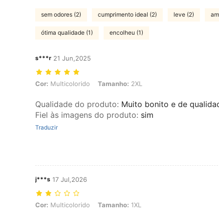
sem odores (2)
cumprimento ideal (2)
leve (2)
amo
ótima qualidade (1)
encolheu (1)
s***r
21 Jun,2025
Cor: Multicolorido, Tamanho: 2XL
Cor:
Multicolorido
Tamanho:
2XL
Qualidade do produto
:
Muito bonito e de qualida
Fiel às imagens do produto
:
sim
Traduzir
j***s
17 Jul,2026
Cor: Multicolorido, Tamanho: 1XL
Cor:
Multicolorido
Tamanho:
1XL