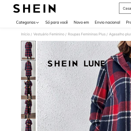
Casa
Use up 
Categorias
Só para você
Novo em
Envio nacional
Pr
Início
Vestuário Feminino
Roupas Femininas Plus
Agasalho plu
/
/
/