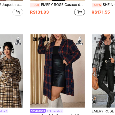
us Size, Adequada para Uso Diário e Reuniões
EMERY ROSE Casaco de Inverno Feminino Plus Size Casual Retrô Xadrez com Colarinho Entalhe e Abotoamento Único em Lã
SHEIN Clasi Casaco Lo
-55%
-53%
R$131,83
R$171,55
adrez
Comfylo