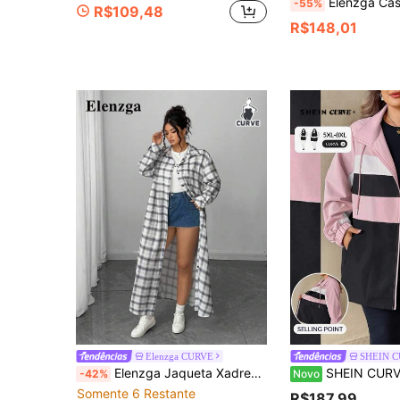
Elenzga Casaco Longo Casual Vintage de Mulheres Plus Size com Lapela Xadrez e 
-55%
R$109,48
R$148,01
Elenzga CURVE
SHEIN 
Elenzga Jaqueta Xadrez Solta de Botão Único Casual de Plus Size para Mulheres
SHEIN CURVE+ Jaqueta Plus Size Feminina com Capuz, Patchwor
-42%
Novo
Somente 6 Restante
R$187,99