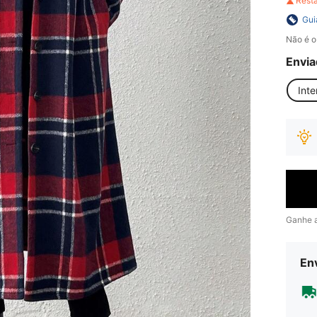
Rest
Gui
Não é o
Envia
Inte
Ganhe 
Env