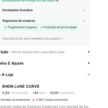
probabilidade de entrega em até
12
dias
Devoluções Gratuitas
Segurança de compras
Pagamentos Seguros
Proteção de privacidade
Para denunciar este vendedor e/ou produto
ição
Mês do Orgulho,Com capuz,Bolso,Zíper
4,89
14K
450K
nho E Ajuste
 A Loja
4,89
14K
450K
SHEIN LUNE CURVE
4,89
14K
450K
Classificação
Itens
Seguidores
n***9
pago
1 dia atrás
 Vendido recentemente
5.6M Compra recorrente
4,89
14K
450K
Empoderando todas as mulheres modernas com opções de estilo ilimitado.