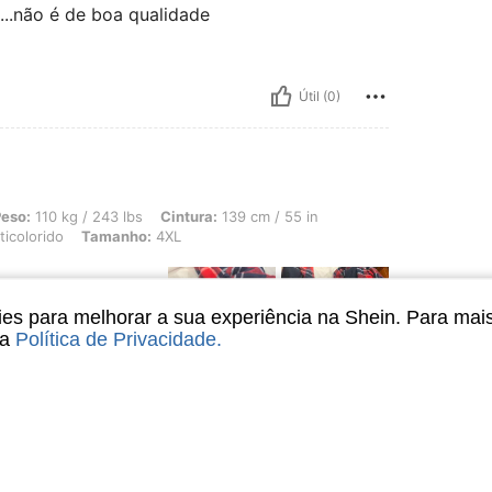
...não é de boa qualidade
Útil (0)
/ 243 lbs, Cintura: 139 cm / 55 in, Quadris: 150 cm / 59 in, Busto: 127 cm / 50.0 
eso:
110 kg / 243 lbs
Cintura:
139 cm / 55 in
icolorido
Tamanho:
4XL
s para melhorar a sua experiência na Shein. Para mai
sa
Política de Privacidade
.
Útil (2)