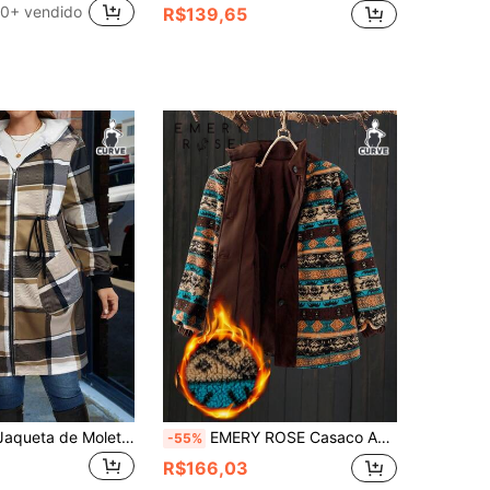
0+ vendido
R$139,65
SHEIN LUNE Jaqueta de Moletom com Capuz e Zíper, Estampa Xadrez, Cintura Marcada, Plus Size, Casual, Adequada para Uso Diário, Outono/Inverno
EMERY ROSE Casaco Acolchoado Elegante Retrô Casual com Colarinho Reto, Estampa Étnica Nômade, Recortes Contrastantes e Textura Felpuda, Plus Size, Outono/Inverno
-55%
R$166,03