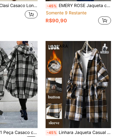
ngo Sobretudo Feminino Plus Size com Estampa Floral
EMERY ROSE Jaqueta casual de mangas longas xadrez com botões metálicos para mulheres plus size, para o inverno
-45%
Somente 9 Restante
R$90,90
EMERY ROSE 1 Peça Casaco com Capuz de Manga Raglan Longa com Estampa Xadrez e Zíper Frontal para Mulheres
Linhara Jaqueta Casual de Manga Longa e Comprimento Médio em Estampa Xadrez Plus Size
-45%