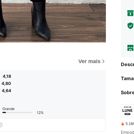
Ver mais
Descr
4,18
Tama
4,80
4,64
Sobre
Grande
12%
5.1M