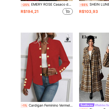
EMERY ROSE Casaco de Lã com Capuz Xadrez Vermelho e Preto de Manga Longa com Bolsos para Mulheres Plus Size, Outono Inverno, Natal para Mulheres, Ano Novo, Saída, 2025 Novo, Simples e da Moda para Uso Diário, Natal para Mulheres, Ano Novo, Festa de Natal, Inverno para Mulheres, Ação de Graças para Mulheres
SHEIN LUNE Jaqueta com Capuz Xadrez Retalhos Pl
-25%
-55%
R$194,21
R$103,93
Cardigan Feminino Vermelho Plus Size Elegante e Fashion com Decoração de Botões e Manga Longa
#Padrões X
-1%