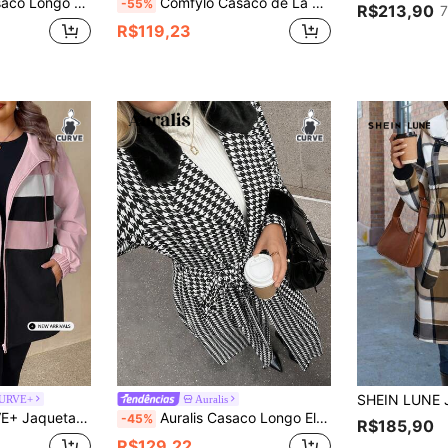
Abotoamento Duplo de Manga Longa, Adequado para Uso Diário, Outono/Inverno
Comfylo Casaco de Lã Blend de Entalhes de Colarinho Xadrez de Plus Size, de Uso Diário, Essenciais de Natal, Casual do Dia a Dia, Casaco Xadrez Frenesi de Outono Curvas, Casaco de Inverno Casual de País Natalino Térmico
-55%
R$213,90
7
R$119,23
CURVE+
Auralis
k Multicolorido, Espessada, Leve, para Outono e Inverno
Auralis Casaco Longo Elegante, Folgado e Confortável com Cinto, Mistura de Pied-de-poule Preto e Branco Felpudo, Moda Outono e Inverno Plus Size, Outono, Inverno
-45%
R$185,90
R$129,22