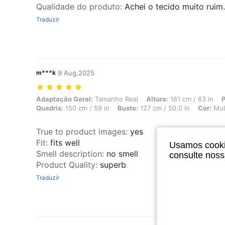
Qualidade do produto
:
Achei o tecido muito ruim.
Traduzir
m***k
9 Aug,2025
Adaptação Geral: Tamanho Real, Altura: 161 cm / 63 in, Peso: 110 kg 
Adaptação Geral:
Tamanho Real
Altura:
161 cm / 63 in
P
Quadris:
150 cm / 59 in
Busto:
127 cm / 50.0 in
Cor:
Mult
True to product images
:
yes
Fit
:
fits well
Usamos cookie
Smell description
:
no smell
consulte nos
Product Quality
:
superb
Traduzir