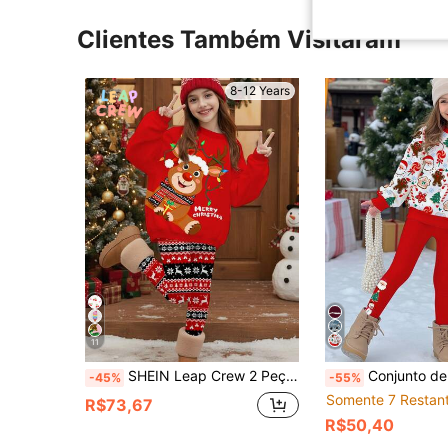
Clientes Também Visitaram
8-12 Years
11
SHEIN Leap Crew 2 Peças Conjunto de Moletom e Legging Festivo Vermelho com Estampa de Rena e Estilo Fair Isle, Fofo e Engraçado, para Meninas Pré-Adolescentes, Confortável para Outono/Inverno, Adequado para Reuniões e Passeios Festivos
Conjunto de Moletom e Legging Infantil Feminino com Estampa Fofa de Papai Noel, Homem de Gengibre, Boneco de Neve, Árv
-45%
-55%
Somente 7 Restan
R$73,67
R$50,40