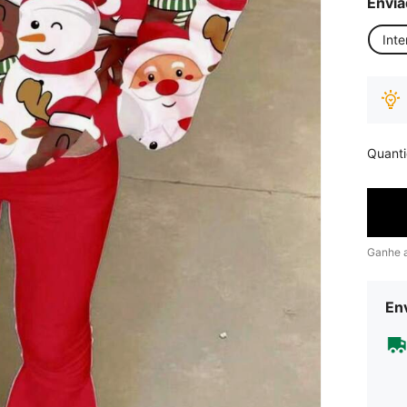
Envia
Inte
Quant
Ganhe 
Env