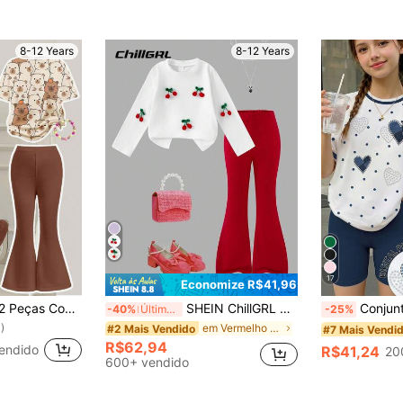
8-12 Years
8-12 Years
17
Economize R$41,96
SHEIN Leap Crew 2 Peças Conjunto de Camiseta de Manga Curta Casual Solta e Calça Flare com Estampa de Animal Fofa de Capivara para Meninas Pré-Adolescentes, Verão
SHEIN ChillGRL Conjunto de 2 peças para Meninas de 8-12 Anos: Camiseta Manga Longa Gola Redonda Branca com Decoração Fofa de Cereja 3D, Calça Sino Vermelha Ajustada, Conjunto Versátil, Confortável e Fofo para Volta às Aulas, Outono
Conjunto de Legging de Manga Curta com Estampa de Coração Denim Digital para Meni
-40%
Últimos 3 dias
-25%
)
em Vermelho Conjuntos para meninas adolescentes
#2 Mais Vendido
#7 Mais Vendi
R$62,94
endido
R$41,24
20
600+ vendido