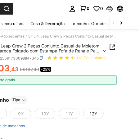
0
0
ar. Press Enter to select.
s masculinas
Casa & Decoração
Tamanhos Grandes
Joias e acessó
-Adolescentes
SHEIN Leap Crew 2 Peças Conjunto Casual de Moletom Gola Careca Folgado com Estampa Fofa de Rena e Papai Noel para Meninas Pré-Adolescentes e Calça Flare, Adequado para Uso Diário no Outono, Estilo de Rua e em Casa
/
Leap Crew 2 Peças Conjunto Casual de Moletom
areca Folgado com Estampa Fofa de Rena e Papai
ara Meninas Pré-Adolescentes e Calça Flare,
k25091730098847345
(18 Comentários)
do para Uso Diário no Outono, Estilo de Rua e em
03
,43
R$137,90
-25%
ICE AND AVAILABILITY
ete grátis
nho
Tipo
9Y
10Y
11Y
12Y
a de tamanhos