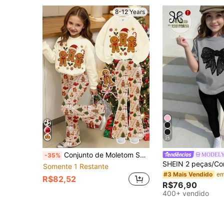
8-12 Years
25
Conjunto de Moletom Solto e Calça Flare com Estampa Floral de Homem de Gengibre Vintage Creme, Laço, Bengala de Doce, Adequado para Festa de Natal, Streetwear e Loungewear
MODELY
-35%
Somente 1 Restante
#3 Mais Vendido
R$82,52
R$76,90
400+ vendido