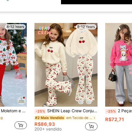
8-12 Years
8-12 Years
ore de Natal, Sino e Bastão de Doce, Estilo Casual e Confortável para o Inverno, Roupas Quentinhas para Meninas
SHEIN Leap Crew Conjunto Casual de 2 Peças para Meninas Pré-Adolescentes com Moletom Decote Careca Solto com Estampa de Cereja Retrô Fofa e Calça Flare
2 Peças Conjunto Casual para Meninas, Mo
-25%
-25%
te
em Tecido de malha Conjunto de moletom com capuz e
#2 Mais Vendido
R$72,71
R$86,93
200+ vendido