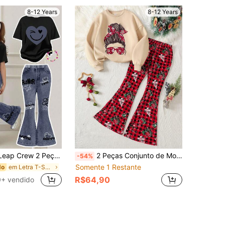
8-12 Years
8-12 Years
a e Estampa de Coração e Rosto Sorridente Solta e Calça Flare para Meninas Pré-Adolescentes, Adequado para Verão, Uso Doméstico, Passeios, Fotografia de Rua, Campus
2 Peças Conjunto de Moletom e Calça Casual, Folgado e Confortável com Gola Redonda e Estampa de Menina com Coque para Meninas Pré-Adolescentes
-54%
Somente 1 Restante
em Letra T-Shirt para Meninas
do
R$64,90
+ vendido