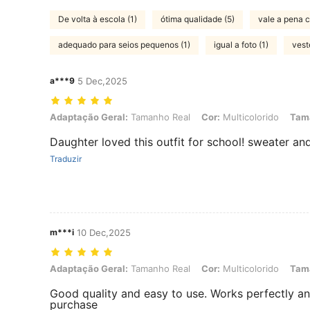
De volta à escola (1)
ótima qualidade (5)
vale a pena c
adequado para seios pequenos (1)
igual a foto (1)
vest
a***9
5 Dec,2025
Adaptação Geral: Tamanho Real, Cor: Multicolorido, Tamanho: 10Y
Adaptação Geral:
Tamanho Real
Cor:
Multicolorido
Tam
Daughter loved this outfit for school! sweater and
Traduzir
m***i
10 Dec,2025
Adaptação Geral: Tamanho Real, Cor: Multicolorido, Tamanho: 11Y
Adaptação Geral:
Tamanho Real
Cor:
Multicolorido
Tam
Good quality and easy to use. Works perfectly an
purchase