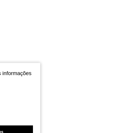
s informações
es