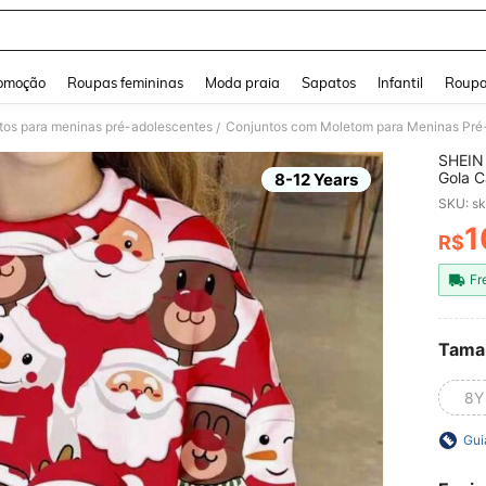
and down arrow keys to navigate search Buscas recentes and Pesquisar e Encontr
omoção
Roupas femininas
Moda praia
Sapatos
Infantil
Roupa
tos para meninas pré-adolescentes
Conjuntos com Moletom para Meninas Pré
/
SHEIN 
Gola C
8-12 Years
Noel p
SKU: s
Adequa
Casa
1
R$
PR
Fr
Tama
8Y
Gui