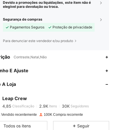
Devido a promoções ou liquidações, este item não é
elegível para devolução ou troca.
Segurança de compras
Pagamentos Seguros
Proteção de privacidade
Para denunciar este vendedor e/ou produto
ição
Contraste,Natal,Não
4,85
2.9K
30K
nho E Ajuste
 A Loja
4,85
2.9K
30K
Leap Crew
4,85
2.9K
30K
Classificação
Itens
Seguidores
j***0
pago
1 dia atrás
 Vendido recentemente
100K Compra recorrente
4,85
2.9K
30K
Todos os itens
Seguir