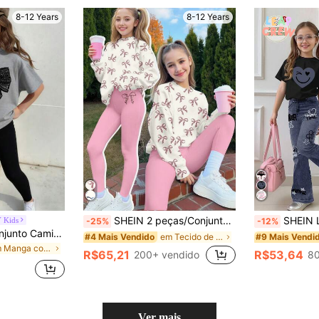
8-12 Years
8-12 Years
SHEIN 2 peças/Conjunto Meninas Pré-Adolescentes Branco Creme e Rosa Creme Conjunto de Moletom de Manga Longa Confortável com Estampa de Laço Leopardo Vintage e Legging, Adequado para Outono/Inverno, Looks Casuais, Conforto Fácil, Camadas de Outono para Crianças, Crianças Estilosas, Vestuário Casual, Roupas Gráficas para Crianças, Volta às Aulas, Roupas de Outono, Homecoming, Adequado para Piquenique ao Ar Livre, Fotografia de Rua, Casa, Campus, Relaxamento
SHEIN Leap Crew 2 Peças Conjunto de Camiseta de Manga Curta com Gola Redond
 Kids
-25%
-12%
SHEIN 2 peças/Conjunto Camiseta e Legging com Estampa de Laço Casual Fashion para Meninas, Confortável e Durável para Verão e Outono, Camiseta com Estampa de Laço Casual para Meninas Adolescentes com Gola Redonda e Manga Curta
em Tecido de malha Conjunto de moletom com capuz e
#4 Mais Vendido
#9 Mais Vendi
em Manga comprida T-Shirt para Meninas
R$65,21
R$53,64
200+ vendido
80
Ver mais