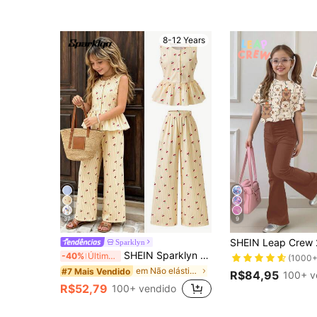
8-12 Years
37
9
Sparklyn
SHEIN Sparklyn Conjunto de 2 peças com colete de botão único e calça, estampa de cereja, para meninas pré-adolescentes
-40%
Últimos 3 dias
(1000+
em Não elástico T-Shirt para Meninas
#7 Mais Vendido
R$84,95
100+ v
R$52,79
100+ vendido