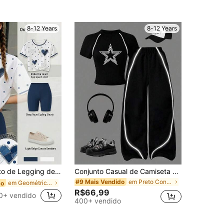
8-12 Years
8-12 Years
nas Pré-Adolescentes, Casual e Confortável para Primavera/Verão, Moda, Adequado para Atividades ao Ar Livre, Piqueniques, Fotografia de Rua, Casa, Escola, Festivais, Presentes, Uso Diário
Conjunto Casual de Camiseta de Manga Curta Raglan com Estampa de Estrela de 5 Pontas e Calça para Meninas Pré-Adolescentes
em Preto Conjuntos para meninas adolescentes
#9 Mais Vendido
em Geométrico T-Shirt para Meninas
do
R$66,99
0+ vendido
400+ vendido