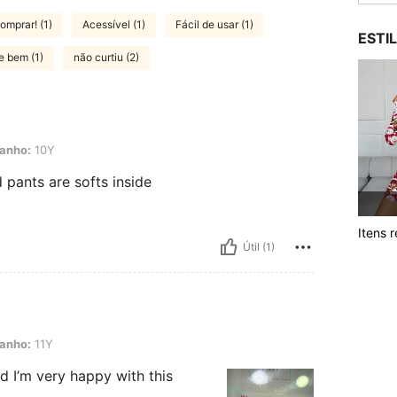
omprar! (1)
Acessível (1)
Fácil de usar (1)
ESTI
e bem (1)
não curtiu (2)
anho:
10Y
 pants are softs inside
Itens 
Útil (1)
anho:
11Y
d I’m very happy with this