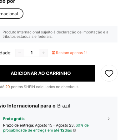
do por
rnacional
Produto Internacional sujeito à declaração de importação e a
tributos estaduais e federais.
idade:
Restam apenas 1!
ADICIONAR AO CARRINHO
até
20
pontos SHEIN calculados no checkout.
io Internacional para o
Brazil
Frete grátis
Prazo de entrega:
Agosto 15 - Agosto 23,
60% de
probabilidade de entrega em até
12
dias