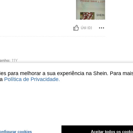
Útil (0)
anho:
11Y
s para melhorar a sua experiência na Shein. Para mai
sa
Política de Privacidade
.
Útil (0)
liações
onfigurar cookies
Aceitar todos os cooki