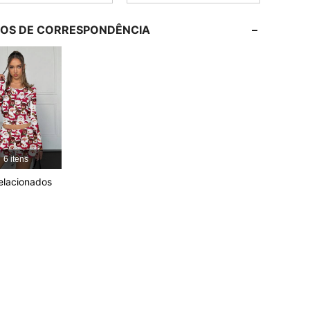
4,85
2.9K
30K
LOS DE CORRESPONDÊNCIA
4,85
2.9K
30K
4,85
2.9K
30K
4,85
2.9K
30K
6 itens
relacionados
4,85
2.9K
30K
4,85
2.9K
30K