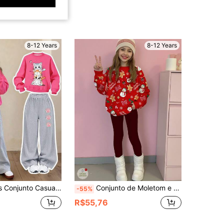
8-12 Years
8-12 Years
letom com Estampa de Gato Fofo + Calça Longa, Tecido Macio, Adequado para Uso Diário e Escolar
Conjunto de Moletom e Legging Festivo Vermelho com Estampa Fofa de Papai Noel, Boneco de Neve, Rena, Homem de Gengibre, Sino e Floco de Neve para Meninas Pré-Adolescentes, Ideal para o Outono/Inverno, Adequado para Reuniões e Passeios Festivos
-55%
R$55,76