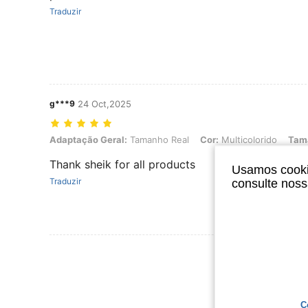
Traduzir
g***9
24 Oct,2025
Adaptação Geral: Tamanho Real, Cor: Multicolorido, Tamanho: 11Y
Adaptação Geral:
Tamanho Real
Cor:
Multicolorido
Tam
Thank sheik for all products
Usamos cookie
Traduzir
consulte nos
Ver Mais Ava
C