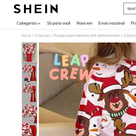
Motf
Use up 
Categorias
Só para você
Novo em
Envio nacional
Pr
Início
Crianças
Roupas para meninas pré adolescentes
Conjun
/
/
/