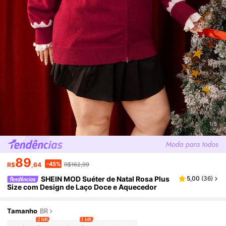
1/5
89
-45%
R$
,64
R$162,99
SHEIN MOD Suéter de Natal Rosa Plus
5,00
(
36
)
Size com Design de Laço Doce e Aquecedor
Tamanho
BR
2 left
1 left