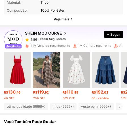
Material:
Tricô
Composição:
100% Poliéster
695K Seguidores
4,86
Veja mais
SHEIN MOD CURVE
Seguir
695K Seguidores
4,86
5***6
pago
1 dia atrás
1.1M Vendido recentemente
1M Compra recorrente
Aume
695K Seguidores
4,86
695K Seguidores
4,86
695K Seguidores
4,86
130
119
116
192
R$
,46
R$
,92
R$
,89
R$
,02
R$
4% OFF
20% OFF
30% OFF
50+ vendido
15%
695K Seguidores
4,86
ótima qualidade (9999+)
linda (9999+)
veste bem (9999+)
amor
Você Também Pode Gostar
695K Seguidores
4,86