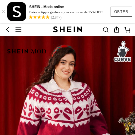
SHEIN - Moda online
×
OBTER
Baixe o App e ganhe cupom exclusivo de 15% OFF!
(2,847)