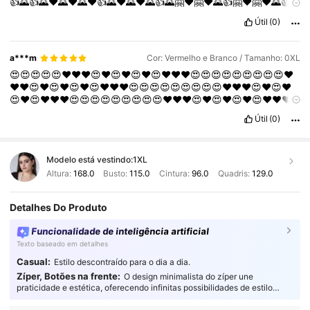
👍🌄👍🌄❤️🌄❤️🌄❤️👍🌄❤️🌄❤️🌄👍🌄🤗❤️🤗❤️🌄👍🤗❤️🤗❤️🌄👍
❤️🤗❤️🤗👍🤗❤️🤗👍🌄❤️😍❤️🌄👍🤗❤️🌄❤️👍🌄❤️🤗👍🤗🤗❤️🤗❤️
Útil
(0)
🤗❤️❤️🤗🤗❤️🤗👍👍🤗❤️🤗❤️🤗❤️🤗👍🤗❤️🤗👍🤗👍🤗❤️🤗🥰🤗🥰
🤗🥰🤗❤️🤗👍🤗❤️🤗🤗🥰🥰🤗❤️🤗❤️🤗🥰🧿🥰🧿❤️🤗👍🤗👍🤗❤️🤗
🥰🤗🥰🤗❤️🤗👍
TRUE
TO
SIZE
TRUE
TO
COLOR
AND
TRUE
TO
a***m
Cor: Vermelho e Branco / Tamanho: 0XL
QUALITY
PLEASE
GO
FOR
IT
AMAZING
QUALITY
😍😍😍😍😍❤️❤️❤️😍❤️😍❤️😍❤️😍❤️❤️❤️😍😍😍😍😍😍😍😍😍❤️
❤️❤️😍❤️😍❤️😍❤️😍❤️❤️❤️😍😍😍😍😍😍😍😍😍❤️❤️❤️😍❤️😍❤️
😍❤️😍❤️❤️❤️😍😍😍😍😍😍😍😍😍❤️❤️❤️😍❤️😍❤️😍❤️😍❤️❤️❤️
😍😍😍😍😍😍😍😍😍❤️❤️❤️😍❤️😍❤️😍❤️😍❤️❤️❤️😍😍😍😍
Útil
(0)
Modelo está vestindo:
1XL
Altura:
168.0
Busto:
115.0
Cintura:
96.0
Quadris:
129.0
Detalhes Do Produto
Funcionalidade de inteligência artificial
Texto baseado em detalhes
Casual:
Estilo descontraído para o dia a dia.
Zíper, Botões na frente:
O design minimalista do zíper une
praticidade e estética, oferecendo infinitas possibilidades de estilo
tanto para o dia a dia quanto para ocasiões especiais.
695K Seguidores
4,86