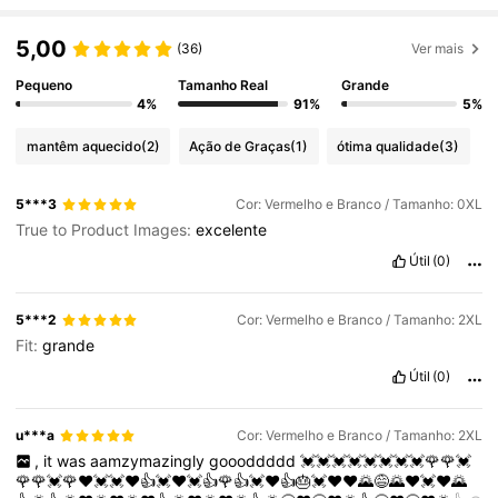
5,00
(36)
Ver mais
Pequeno
Tamanho Real
Grande
4%
91%
5%
mantêm aquecido
(2)
Ação de Graças
(1)
ótima qualidade
(3)
5***3
Cor: Vermelho e Branco / Tamanho: 0XL
True to Product Images:
excelente
Útil
(0)
5***2
Cor: Vermelho e Branco / Tamanho: 2XL
Fit:
grande
Útil
(0)
u***a
Cor: Vermelho e Branco / Tamanho: 2XL
,
it
was
aamzymazingly
goooddddd
💓💓💓💓💓💓💓💓🌹🌹💓
🌹🌹💓🌹❤️💓💓❤️👍💓❤️💓👍🌹👍💓❤️👍🎂💓❤️❤️🌄😅🌄❤️💓❤️🌄