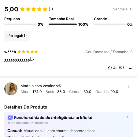
5,00
(1)
Ver mais
Pequeno
Tamanho Real
Grande
0%
100%
0%
tão legal
(1)
w***h
Cor: Damasco / Tamanho: S
حلوووووووووووو
Útil
(0)
Modelo está vestindo:
S
Altura:
174.0
Busto:
83.0
Cintura:
60.0
Quadris:
90.0
Detalhes Do Produto
Funcionalidade de inteligência artificial
Texto baseado em detalhes
Casual:
Visual casual com charme despretensioso.