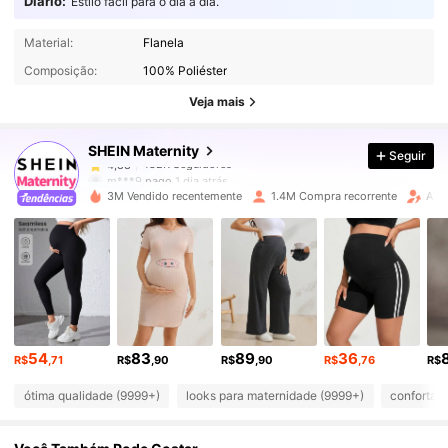
Diário:
Estilo fácil para o dia a dia.
482K Seguidores
4,88
Material:
Flanela
Composição:
100% Poliéster
482K Seguidores
4,88
Veja mais
SHEIN Maternity
Seguir
482K Seguidores
4,88
m***9
pago
1 dia atrás
3M Vendido recentemente
1.4M Compra recorrente
Aum
482K Seguidores
4,88
482K Seguidores
4,88
482K Seguidores
4,88
54
83
89
36
R$
,71
R$
,90
R$
,90
R$
,76
R$
ótima qualidade (9999+)
looks para maternidade (9999+)
confortáv
482K Seguidores
4,88