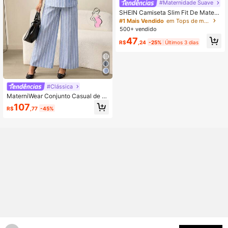
#Maternidade Suave
SHEIN Camiseta Slim Fit De Matern
idade Com Franzido Lateral E Cor S
#1 Mais Vendido
em Tops de maternidade
ólida
500+ vendido
47
R$
,24
-25%
Últimos 3 dias
#Clássica
MaterniWear Conjunto Casual de 2
Peças com Listras, Regata e Gola, V
107
R$
,77
-45%
ersátil para o Verão, Gestante