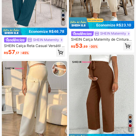
12
Economize R$23,10
Economize R$46,78
SHEIN Maternity
SHEIN Calça Maternity de Cintura E
SHEIN Maternity
lástica, Cor Sólida e Cintada
53
SHEIN Calça Reta Casual Versátil d
R$
,89
-30%
e Cor Sólida para Gestante
57
R$
,17
-45%
5