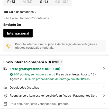
P
(S)
M
(M)
G
(L)
GG
(XL)
Guia de tamanhos
Não é o seu tamanho? Conte-nos
Enviado De
Internacional
Produto Internacional sujeito à declaração de importação e a
tributos estaduais e federais.
Envio Internacional para o
Brazil
Frete grátis(Pedidos ≥ R$69,00)
200 pontos, se houver atraso
Prazo de entrega:
Agosto 15 -
Agosto 23,
60% de probabilidade de entrega em até
12
dias
Devoluções Gratuitas
Reenviar se o item estiver perdido/danificado · Pagamentos Seguros · Proteção de privacidade
Para denunciar este vendedor e/ou produto