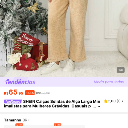
1/6
65
-58%
R$
,95
R$158,90
SHEIN Calças Sólidas de Alça Larga Min
5,00
(
1
)
imalistas para Mulheres Grávidas, Casuais p
ara Uso Diário, Gestação, Calças, para o Inver
no
Tamanho
BR
5 left
6 left