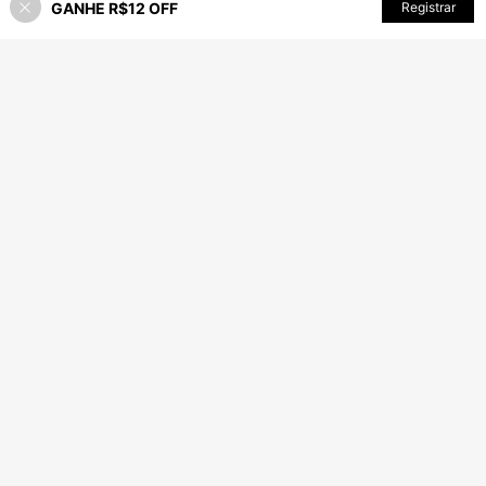
GANHE R$12 OFF
Registrar
58% OFF!
ADICIONAR AO CARRINHO