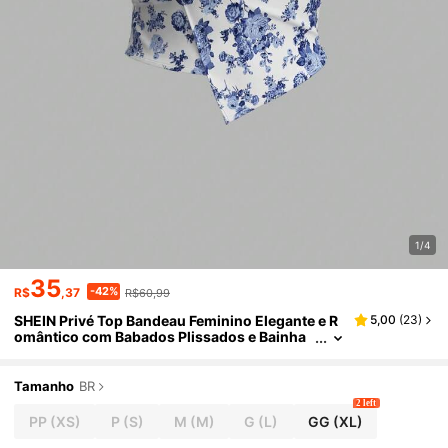
1/4
35
-42%
R$
,37
R$60,99
SHEIN Privé Top Bandeau Feminino Elegante e R
5,00
(
23
)
omântico com Babados Plissados e Bainha
Assimétrica Impressa para o Verão
Tamanho
BR
2 left
PP
(XS)
P
(S)
M
(M)
G
(L)
GG
(XL)