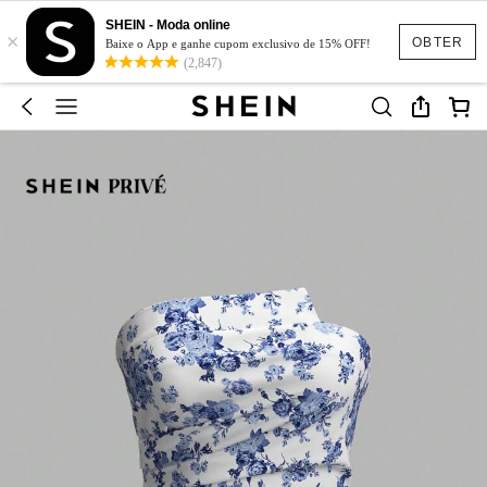
SHEIN - Moda online
×
OBTER
Baixe o App e ganhe cupom exclusivo de 15% OFF!
(2,847)