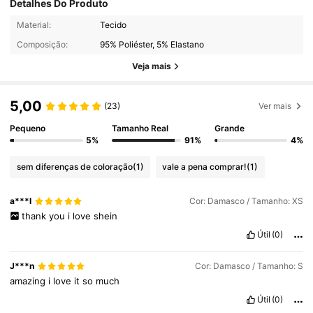
Detalhes Do Produto
Material:
Tecido
Composição:
95% Poliéster, 5% Elastano
Veja mais
5,00
(23)
Ver mais
Pequeno
Tamanho Real
Grande
5%
91%
4%
sem diferenças de coloração
(1)
vale a pena comprar!
(1)
a***l
Cor: Damasco / Tamanho: XS
thank
you
i
love
shein
Útil
(0)
J***n
Cor: Damasco / Tamanho: S
amazing
i
love
it
so
much
Útil
(0)