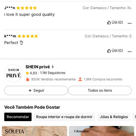
J***n
Cor: Damasco / Tamanho: XL
i
love
it
super
good
quality
Útil
(0)
1.1M Seguidores
4,93
k***m
Cor: Damasco / Tamanho: S
Perfect
👌
1.1M Seguidores
4,93
Útil
(0)
SHEIN privé
1.1M Seguidores
4,93
e***7
pago
1 dia atrás
850K Vendido recentemente
1.9M Compra recorrente
1.1M Seguidores
4,93
Seguir
Todos os itens
Você Também Pode Gostar
1.1M Seguidores
4,93
Recomendar
Roupa interior e roupa de dormir
Jóias & Relógios
1.1M Seguidores
4,93