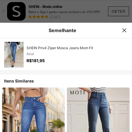
SHEIN - Moda online
×
OBTER
Baixe o App e ganhe cupom exclusivo de 15% OFF!
(2,847)
Semelhante
SHEIN Privé Zíper Mosca Jeans Mom Fit
Azul
R$181,95
Itens Similares