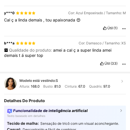
y***0
Cor: Azul Empoeirado / Tamanho: M
Cal
ç
a
linda
demais
,
tou
apaixonada
😍
Útil
(1)
b***a
Cor: Damasco / Tamanho: XS
Qualidade do produto:
amei
a
cal
ç
a
super
linda
amei
demais
t
á
super
top
Útil
(33)
Modelo está vestindo:
S
Altura:
168.0
Busto:
81.0
Cintura:
67.0
Quadris:
97.0
Detalhes Do Produto
Funcionalidade de inteligência artificial
Texto baseado em detalhes
Tecido de malha:
Sensação de tricô com um visual aconchegante.
Casual:
Descontraído e fácil de combinar.