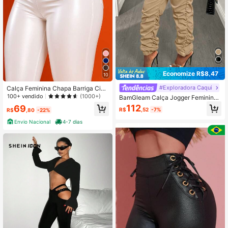
Economize R$8,47
10
#Exploradora Caqui
Calça Feminina Chapa Barriga Cint
ura Alta com Tecido Acetinado e Zí
100+ vendido
(1000+)
BamGleam Calça Jogger Feminina
per Frontal Dourado
Plissada Com Punhos
112
69
R$
,52
-7%
R$
,80
-22%
Envio Nacional
4-7 dias