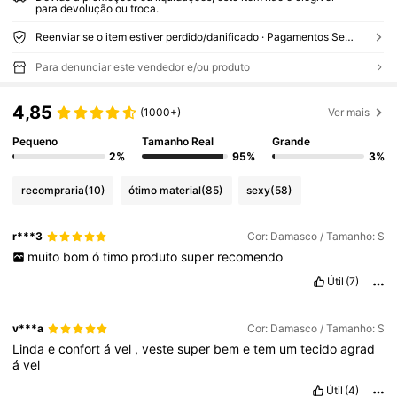
para devolução ou troca.
Reenviar se o item estiver perdido/danificado · Pagamentos Seguros · Proteção de privacidade
Para denunciar este vendedor e/ou produto
4,85
(1000+)
Ver mais
Pequeno
Tamanho Real
Grande
2%
95%
3%
recompraria
(10)
ótimo material
(85)
sexy
(58)
r***3
Cor: Damasco / Tamanho: S
muito
bom
ó
timo
produto
super
recomendo
Útil
(7)
v***a
Cor: Damasco / Tamanho: S
Linda
e
confort
á
vel
,
veste
super
bem
e
tem
um
tecido
agrad
á
vel
Útil
(4)