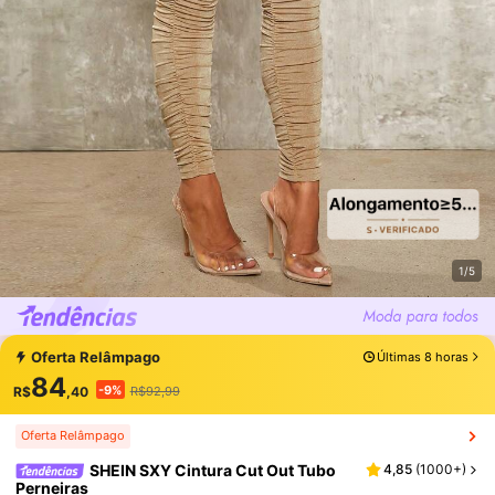
1/5
Oferta Relâmpago
Últimas 8 horas
84
-9%
R$
,40
R$92,99
Oferta Relâmpago
SHEIN SXY Cintura Cut Out Tubo
4,85
(
1000+
)
Perneiras