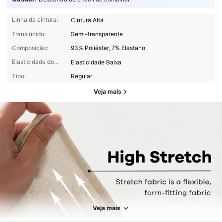
Linha da cintura:
Cintura Alta
Translúcido:
Semi-transparente
Composição:
93% Poliéster, 7% Elastano
Elasticidade do tecido:
Elasticidade Baixa
Tipo:
Regular
Veja mais
1.4M Seguidores
4,93
1.4M Seguidores
4,93
Veja mais