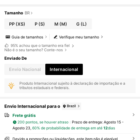
Tamanho
BR
PP
(XS)
P
(S)
M
(M)
G
(L)
Guia de tamanhos
Verifique meu tamanho
95%
achou que o tamanho era fiel
Não é o seu tamanho? Conte-nos
Enviado De
Envio Nacional
Internacional
Produto Internacional sujeito à declaração de importação e a
tributos estaduais e federais.
Envio Internacional para o
Brazil
Frete grátis
200 pontos, se houver atraso
Prazo de entrega:
Agosto 15 -
Agosto 23,
60% de probabilidade de entrega em até
12
dias
Devido a promoções ou liquidações, este item não é elegível