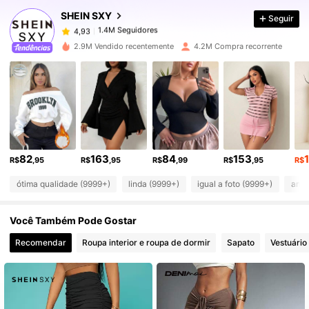
SHEIN SXY
Seguir
1.4M Seguidores
4,93
c***e
pago
1 dia atrás
2.9M Vendido recentemente
4.2M Compra recorrente
1.4M Seguidores
4,93
1.4M Seguidores
4,93
1.4M Seguidores
4,93
82
163
84
153
R$
,95
R$
,95
R$
,99
R$
,95
R$
ótima qualidade (9999+)
linda (9999+)
igual a foto (9999+)
amor
1.4M Seguidores
4,93
Você Também Pode Gostar
1.4M Seguidores
4,93
Recomendar
Roupa interior e roupa de dormir
Sapato
Vestuário
1.4M Seguidores
4,93