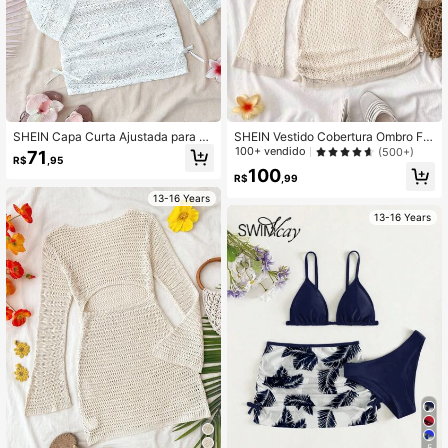
SHEIN Capa Curta Ajustada para Pr
SHEIN Vestido Cobertura Ombro For
aia com Ombros à Mostra e Recorte
a Nó Lateral para Adolescentes, De
100+ vendido
(500+)
71
R$
,95
s em Tricô Branco para Adolescent
sign Franzido no Quadril e Amarraç
100
es
ão, Adequado para Praia, Férias
R$
,99
13-16 Years
13-16 Years
5