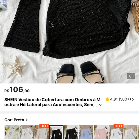
1/8
106
R$
,90
SHEIN Vestido de Cobertura com Ombros à M
4,81
(
500+
)
ostra e Nó Lateral para Adolescentes, Sem
Maiô Bikini, Praia de Verão e Férias
Cor: Preto