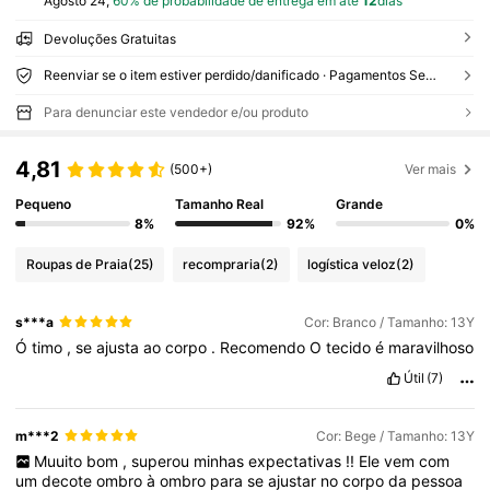
Agosto 24,
60% de probabilidade de entrega em até
12
dias
Devoluções Gratuitas
Reenviar se o item estiver perdido/danificado · Pagamentos Seguros · Proteção de privacidade
Para denunciar este vendedor e/ou produto
4,81
(500+)
Ver mais
Pequeno
Tamanho Real
Grande
8%
92%
0%
Roupas de Praia
(25)
recompraria
(2)
logística veloz
(2)
s***a
Cor: Branco / Tamanho: 13Y
Ó
timo
,
se
ajusta
ao
corpo
.
Recomendo
O
tecido
é
maravilhoso
Útil
(7)
m***2
Cor: Bege / Tamanho: 13Y
Muuito
bom
,
superou
minhas
expectativas
!!
Ele
vem
com
um
decote
ombro
à
ombro
para
se
ajustar
no
corpo
da
pessoa