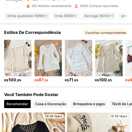
2M Vendido recentemente
360K Compra recorrente
20K Seguidores
4,85
ótima qualidade (9999+)
linda (9999+)
tão legal (6000+)
amor 
20K Seguidores
4,85
Estilos De Correspondência
Escolhas correspondentes
20K Seguidores
4,85
20K Seguidores
4,85
100
87
71
100
R$
,99
R$
,54
R$
,95
R$
,95
R$
20K Seguidores
4,85
Você Também Pode Gostar
Recomendar
Casa e Decoração
Brinquedos e jogos
Têxtil de La
20K Seguidores
4,85
13-16 Years
13-16 Years
20K Seguidores
4,85