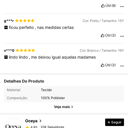
Útil
(9)
g***r
Cor: Preto / Tamanho: 15Y
ficou
perfeito
,
nas
medidas
certas
Útil
(3)
v***0
Cor: Branco / Tamanho: 16Y
lindo
lindo
,
me
deixou
igual
aquelas
madames
Útil
(3)
Detalhes Do Produto
20K Seguidores
4,85
Material:
Tecido
Composição:
100% Poliéster
20K Seguidores
4,85
Veja mais
Oceya
Seguir
20K Seguidores
4,85
v***0
pago
1 dia atrás