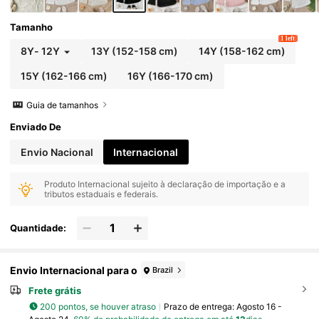
Tamanho
1 left
8Y
-
12Y
13Y
(152-158 cm)
14Y
(158-162 cm)
15Y
(162-166 cm)
16Y
(166-170 cm)
Guia de tamanhos
Enviado De
Envio Nacional
Internacional
Produto Internacional sujeito à declaração de importação e a
tributos estaduais e federais.
Quantidade:
Envio Internacional para o
Brazil
Frete grátis
200 pontos, se houver atraso
Prazo de entrega:
Agosto 16 -