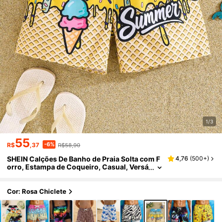
1/3
55
-6%
R$
,37
R$58,90
SHEIN Calções De Banho de Praia Solta com F
4,76
(
500+
)
orro, Estampa de Coqueiro, Casual, Versá
til e Confortável para Meninos Pré-Adole
scentes
Cor: Rosa Chiclete