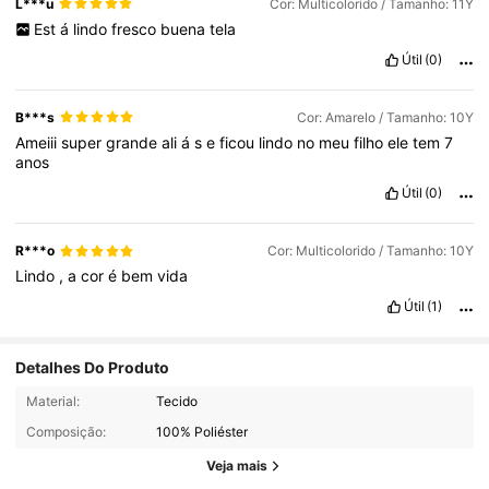
L***u
Cor: Multicolorido / Tamanho: 11Y
Est
á
lindo
fresco
buena
tela
Útil
(0)
B***s
Cor: Amarelo / Tamanho: 10Y
Ameiii
super
grande
ali
á
s
e
ficou
lindo
no
meu
filho
ele
tem
7
anos
Útil
(0)
R***o
Cor: Multicolorido / Tamanho: 10Y
Lindo
,
a
cor
é
bem
vida
Útil
(1)
Detalhes Do Produto
Material:
Tecido
807K Seguidores
4,94
Composição:
100% Poliéster
Veja mais
807K Seguidores
4,94