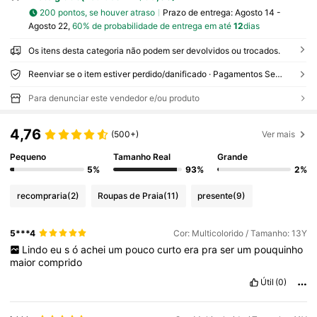
200 pontos, se houver atraso
Prazo de entrega:
Agosto 14 -
Agosto 22,
60% de probabilidade de entrega em até
12
dias
Os itens desta categoria não podem ser devolvidos ou trocados.
Reenviar se o item estiver perdido/danificado · Pagamentos Seguros · Proteção de privacidade
Para denunciar este vendedor e/ou produto
4,76
(500+)
Ver mais
Pequeno
Tamanho Real
Grande
5%
93%
2%
recompraria
(2)
Roupas de Praia
(11)
presente
(9)
5***4
Cor: Multicolorido / Tamanho: 13Y
Lindo
eu
s
ó
achei
um
pouco
curto
era
pra
ser
um
pouquinho
maior
comprido
Útil
(0)