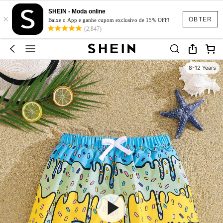
SHEIN - Moda online
×
OBTER
Baixe o App e ganhe cupom exclusivo de 15% OFF!
(2,847)
8-12 Years