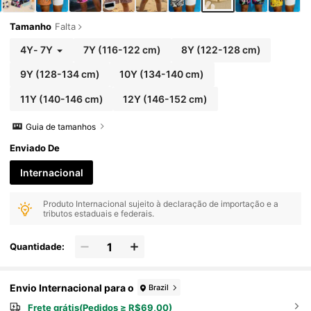
Tamanho
Falta
4Y
-
7Y
7Y
(116-122 cm)
8Y
(122-128 cm)
9Y
(128-134 cm)
10Y
(134-140 cm)
11Y
(140-146 cm)
12Y
(146-152 cm)
Guia de tamanhos
Enviado De
Internacional
Produto Internacional sujeito à declaração de importação e a
tributos estaduais e federais.
Quantidade:
Envio Internacional para o
Brazil
Frete grátis(Pedidos ≥ R$69,00)