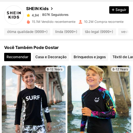
SHEIN Kids
Seguir
807K Seguidores
4,94
5***9
pago
1 dia atrás
15.1M Vendido recentemente
10.2M Compra recorrente
ótima qualidade (9999+)
linda (9999+)
tão legal (9999+)
veste 
807K Seguidores
4,94
Você Também Pode Gostar
807K Seguidores
4,94
Recomendar
Casa e Decoração
Brinquedos e jogos
Têxtil de La
807K Seguidores
4,94
8-12 Years
8-12 Years
807K Seguidores
4,94
807K Seguidores
4,94
807K Seguidores
4,94