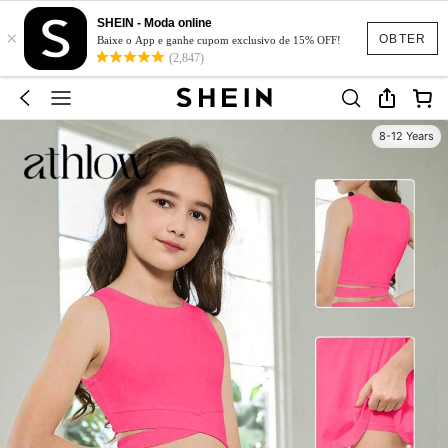
SHEIN - Moda online
×
OBTER
Baixe o App e ganhe cupom exclusivo de 15% OFF!
(2,847)
8-12 Years