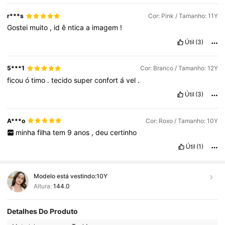
r***s
Cor: Pink / Tamanho: 11Y
Gostei
muito
,
id
ê
ntica
a
imagem
!
Útil
(3)
5***1
Cor: Branco / Tamanho: 12Y
ficou
ó
timo
.
tecido
super
confort
á
vel
.
Útil
(3)
A***o
Cor: Roxo / Tamanho: 10Y
minha
filha
tem
9
anos
,
deu
certinho
Útil
(1)
Modelo está vestindo:
10Y
Altura:
144.0
Detalhes Do Produto
28K Seguidores
4,91