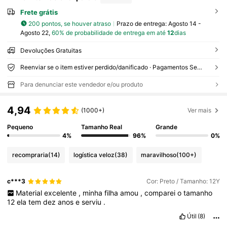
Frete grátis
200 pontos, se houver atraso
Prazo de entrega:
Agosto 14 -
Agosto 22,
60% de probabilidade de entrega em até
12
dias
Devoluções Gratuitas
Reenviar se o item estiver perdido/danificado · Pagamentos Seguros · Proteção de privacidade
Para denunciar este vendedor e/ou produto
4,94
(1000+)
Ver mais
Pequeno
Tamanho Real
Grande
4%
96%
0%
recompraria
(14)
logística veloz
(38)
maravilhoso
(100+)
c***3
Cor: Preto / Tamanho: 12Y
Material
excelente
,
minha
filha
amou
,
comparei
o
tamanho
12
ela
tem
dez
anos
e
serviu
.
Útil
(8)