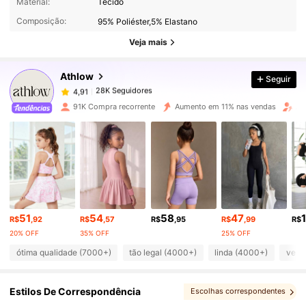
Material:
Tecido
Composição:
95% Poliéster,5% Elastano
28K Seguidores
4,91
Veja mais
Athlow
Seguir
28K Seguidores
4,91
l***m
pago
1 dia atrás
91K Compra recorrente
Aumento em 11% nas vendas
Au
28K Seguidores
4,91
28K Seguidores
4,91
28K Seguidores
4,91
51
54
58
47
R$
,92
R$
,57
R$
,95
R$
,99
R$
20% OFF
35% OFF
25% OFF
28K Seguidores
4,91
ótima qualidade (7000+)
tão legal (4000+)
linda (4000+)
vest
Estilos De Correspondência
Escolhas correspondentes
28K Seguidores
4,91