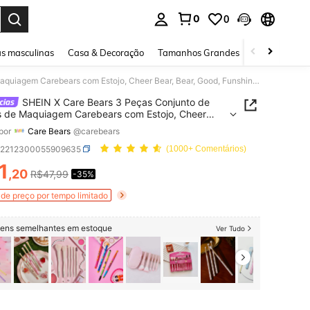
0
0
ar. Press Enter to select.
s masculinas
Casa & Decoração
Tamanhos Grandes
Joias e acessó
SHEIN X Care Bears 3 Peças Conjunto de Pincéis de Maquiagem Carebears com Estojo, Cheer Bear, Bear, Good, Funshine Bear, Presentes, Dia dos Namorados
SHEIN X Care Bears 3 Peças Conjunto de
s de Maquiagem Carebears com Estojo, Cheer
Bear, Good, Funshine Bear, Presentes, Dia dos
por
Care Bears
@carebears
ados
b2212300055909635
(1000+ Comentários)
1
,20
R$47,99
-35%
ICE AND AVAILABILITY
de preço por tempo limitado
itens semelhantes em estoque
Ver Tudo