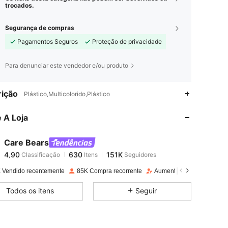
trocados.
Segurança de compras
Pagamentos Seguros
Proteção de privacidade
Para denunciar este vendedor e/ou produto
4,90
630
151K
ição
Plástico,Multicolorido,Plástico
 A Loja
4,90
630
151K
Care Bears
4,90
630
151K
Classificação
Itens
Seguidores
c***i
pago
1 dia atrás
 Vendido recentemente
85K Compra recorrente
Aumento de seguidores 
4,90
630
151K
Todos os itens
Seguir
4,90
630
151K