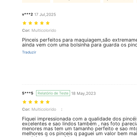
v***2
17 Jul,2025
Cor: Multicolorido
Cor:
Multicolorido
Pinceis perfeitos para maquiagem,são extremame
ainda vem com uma bolsinha para guarda os pinc
Traduzir
5***5
Relatório de Teste
18 May,2023
Cor: Multicolorido, null: null
Cor:
Multicolorido
:
Fiquei impressionada com a qualidade dos pincéi
excelentes e sao lindos também , nas foto parec
menores mas tem um tamanho perfeito e sao mt
melhores q os pinceis q paguei um valor bem mai