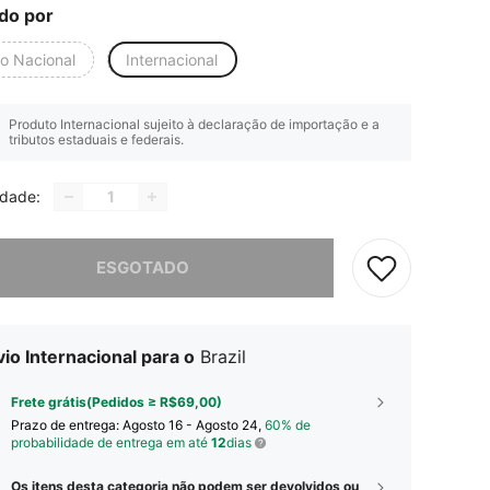
do por
io Nacional
Internacional
Produto Internacional sujeito à declaração de importação e a
tributos estaduais e federais.
idade:
e, este produto está esgotado.
ESGOTADO
io Internacional para o
Brazil
Frete grátis(Pedidos ≥ R$69,00)
Prazo de entrega:
Agosto 16 - Agosto 24,
60% de
probabilidade de entrega em até
12
dias
Os itens desta categoria não podem ser devolvidos ou