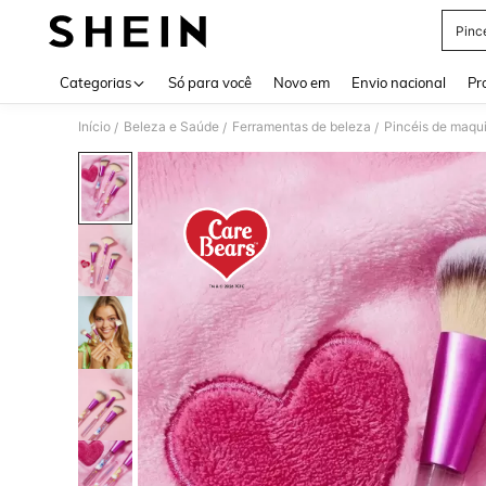
Pinc
Use up 
Categorias
Só para você
Novo em
Envio nacional
Pr
Início
Beleza e Saúde
Ferramentas de beleza
Pincéis de maq
/
/
/