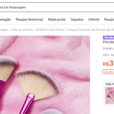
eis De Maquiagem
and down arrow keys to navigate search Buscas recentes and Pesquisar e Encontr
omoção
Roupas femininas
Moda praia
Sapatos
Infantil
Roupa
uiagem
Sets de pincéis
/
/
Pincéi
Bear, 
Design 
Namor
SKU: s
3
R$
PR
Queda 
Veja 