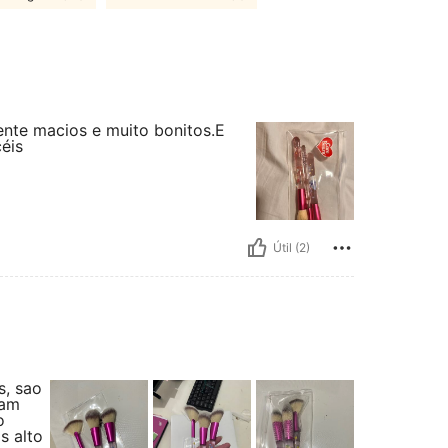
nte macios e muito bonitos.E
éis
Útil (2)
s, sao
iam
o
s alto