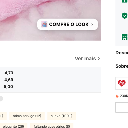
COMPRE O LOOK
Descr
Ver mais
Sobre
4,73
4,69
5,00
230K
+)
ótimo serviço (12)
suave (100+)
elegante (26)
faltando acessórios (8)