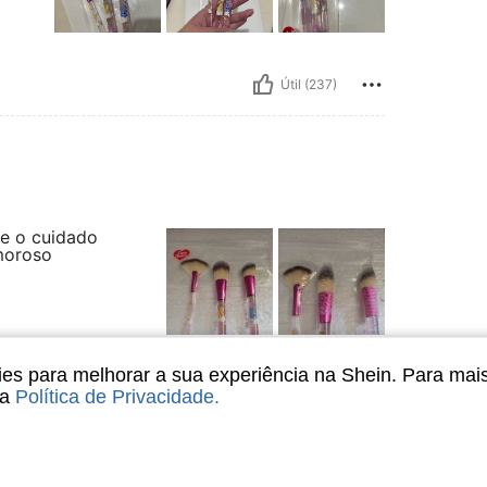
Útil (237)
 e o cuidado
moroso
Útil (2)
s para melhorar a sua experiência na Shein. Para mai
sa
Política de Privacidade
.
liações