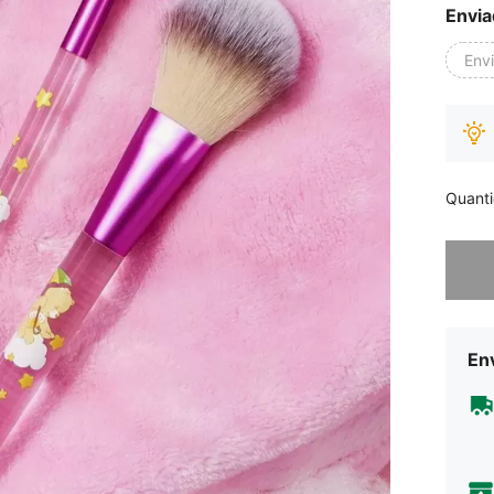
Envia
Env
Quant
Desculp
Env