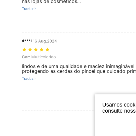
nas lojas de cosméticos...
Traduzir
d***l
16 Aug,2024
Cor: Multicolorido
Cor:
Multicolorido
lindos e de uma qualidade e maciez inimaginável
protegendo as cerdas do pincel que cuidado pri
Traduzir
Usamos cookie
consulte nos
Ver Mais Ava