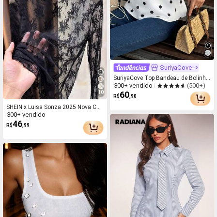
SuriyaCove
SuriyaCove Top Bandeau de Bolinha
(500+)
300+ vendido
s Feminino, Elegante e Versátil para
10
60
Férias e Festas
R$
,90
SHEIN x Luisa Sonza 2025 Nova Ca
300+ vendido
misa Térmica Feminina de Manga L
46
onga com Gola Alta de Renda e Tela
R$
,99
Transparente, Casual Preta para Pri
mavera/Verão/Outono