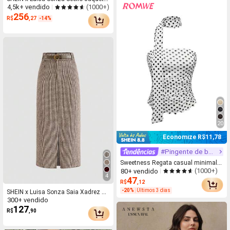
(1000+)
4,5k+ vendido
Casual Feminina de Couro Sintético
256
Marrom, Estilo Europeu & American
R$
,27
-14%
o, Moda Minimalista Versátil, Gola A
lta, Outono/Inverno, Luxo Silencioso
20
Economize R$11,78
#Pingente de bolinhas
Sweetness Regata casual minimalis
(1000+)
80+ vendido
ta com bolinhas para mulheres, ade
4
47
quada para o verão
R$
,12
-20%
Últimos 3 dias
SHEIN x Luisa Sonza Saia Xadrez Prí
300+ vendido
ncipe de Gales Feminina, Elegante, V
127
ersátil, Elegante, Corte Solto, Emagr
R$
,90
ecedora, Primavera