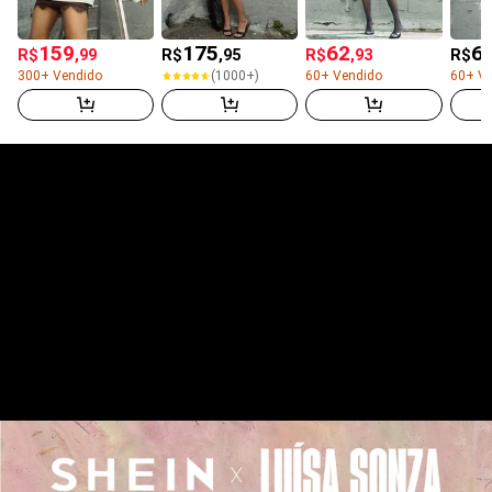
159
175
62
6
R$
,99
R$
,95
R$
,93
R$
300+ Vendido
60+ Vendido
60+ Ve
(500+)
(500+)
(1000+)
300+ Vendido
60+ Vendido
60+ Ve
(1000+)
(500+)
(500+)