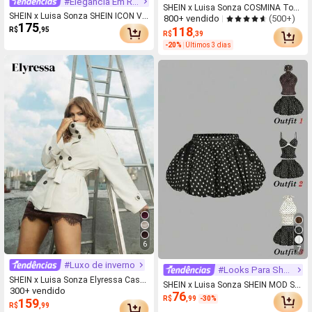
#Elegância Em Renda
SHEIN x Luisa Sonza COSMINA Top
SHEIN x Luisa Sonza SHEIN ICON Ve
(500+)
800+ vendido
Feminina com Gola Halter, Bainha co
175
stido Midi Busto com Recorte nas C
118
R$
,95
m Babado e Listras
R$
,39
ostas em Renda Francesa Sexy Ame
-20%
Últimos 3 dias
ricana Pura Luxúria
6
7
#Luxo de inverno
#Looks Para Shows
SHEIN x Luisa Sonza Elyressa Casa
SHEIN x Luisa Sonza SHEIN MOD Sai
300+ vendido
co Trench Feminino de Manga Long
76
a com Bainha Bolha Floral com Aca
R$
,99
-30%
159
a, Cintura Solta, Cor Sólida e Casual
R$
,99
bamento em Laço Preto, Calça Forra