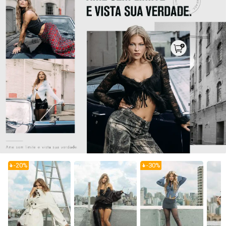
-
20
%
-
30
%