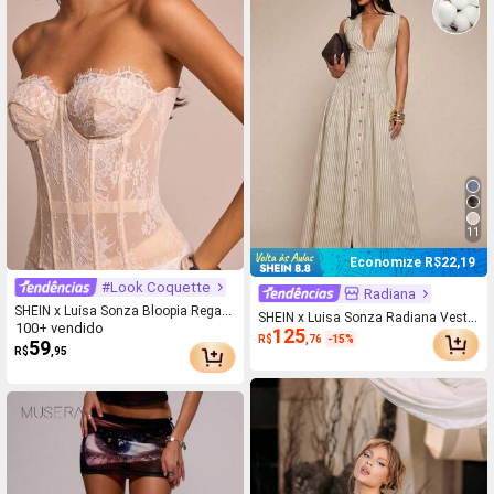
11
Economize R$22,19
#Look Coquette
Radiana
SHEIN x Luisa Sonza Bloopia Regata
SHEIN x Luisa Sonza Radiana Vestid
100+ vendido
Ajustada de Renda Floral Feminina
125
o Longo com Botões na Frente, Cint
R$
,76
-15%
59
R$
,95
ura Marcada, Decote em V e Sem Ma
ngas, Listrado, Moda de Verão