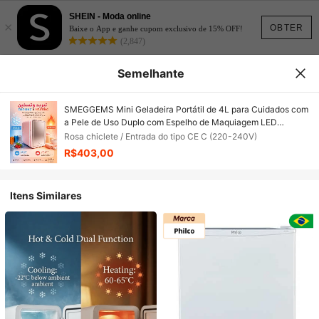
SHEIN - Moda online
×
OBTER
Baixe o App e ganhe cupom exclusivo de 15% OFF!
(2,847)
Semelhante
SMEGGEMS Mini Geladeira Portátil de 4L para Cuidados com
a Pele de Uso Duplo com Espelho de Maquiagem LED
Ajustável, Função Dupla de Frio e Calor, Adequada para
Rosa chiclete / Entrada do tipo CE C (220-240V)
Armazenamento de Cosméticos, Lanches e Bebidas, Uso em
R$403,00
Quarto, Escritório e Carro
Itens Similares