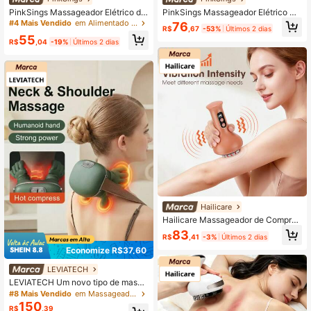
PinkSings Massageador Elétrico de
PinkSings Massageador Elétrico Ap
Couro Cabeludo, Massageador de
rimorado para Couro Cabeludo de 9
#4 Mais Vendido
em Alimentado por bateria (bateria recarregável) O
76
R$
,67
-53%
Últimos 2 dias
Cabeça Brenth com 4 Cabeças de
00mAh, Massageador de Cabeça B
55
Massagem e 84 Nós de Massagem,
renth com 4 Cabeças de Massage
R$
,04
-19%
Últimos 2 dias
Massageador de Couro Cabeludo R
m e 84 Nós de Massagem, Massag
ecarregável à Prova d'Água, Presen
eador de Couro Cabeludo Recarreg
te para Homens e Mulheres
ável à Prova d'Água, Presente Adeq
uado para Homens e Mulheres
Hailicare
Hailicare Massageador de Compres
são Quente, Modelagem e Emagrec
83
R$
,41
-3%
Últimos 2 dias
imento Corporal, Desbloqueio, Esco
va de Massagem Elétrica, Vibração
Economize R$37,60
de Microcorrente com Luz Vermelh
a, Dispositivo Recarregável para Qu
LEVIATECH
eima de Gordura
LEVIATECH Um novo tipo de massa
geador de pescoço e ombros sensív
#8 Mais Vendido
em Massageador de pescoço
el à pressão, com recursos avançad
150
R$
,39