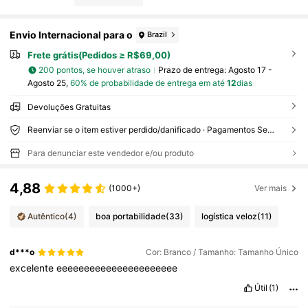
Envio Internacional para o
Brazil
Frete grátis(Pedidos ≥ R$69,00)
200 pontos, se houver atraso
Prazo de entrega:
Agosto 17 -
Agosto 25,
60% de probabilidade de entrega em até
12
dias
Devoluções Gratuitas
Reenviar se o item estiver perdido/danificado · Pagamentos Seguros · Proteção de privacidade
Para denunciar este vendedor e/ou produto
4,88
(1000+)
Ver mais
Autêntico
(4)
boa portabilidade
(33)
logística veloz
(11)
d***o
Cor: Branco / Tamanho: Tamanho Único
excelente
eeeeeeeeeeeeeeeeeeeeee
Útil
(1)