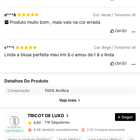
d***8
Cor: Verde / Tamanho: M
Produto
muito
bom
,
mais
veio
na
cor
errada
Útil
(0)
c***i
Cor: Bege / Tamanho: M
Linda
a
blusa
perfeita
meu
irm
ã
o
amou
de
t
ã
o
linda
Útil
(0)
7.1K Seguidores
Detalhes Do Produto
4,90
Composição:
100% Acrílica
7.1K Seguidores
4,90
Veja mais
TRICOT DE LUXO
Seguir
7.1K Seguidores
4,90
v***1
pago
1 dia atrás
8.4K Vendido recentemente
2.1K Compra recorrente
cal
Loja Parceira Local
7.1K Seguidores
4,90
ótima qualidade (1000+)
linda (900+)
sem odores (800+)
igual