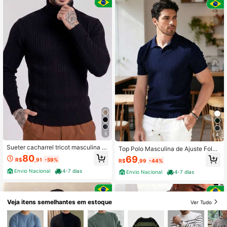
5
4
Sueter cacharrel tricot masculina g
Top Polo Masculina de Ajuste Folga
ola alta manga longa lisa chique ca
do, Cor Sólida Fina, Gola Polo, Man
80
69
R$
,91
-59%
R$
,99
-44%
nelada dia dos pais
ga Curta, Malha Canelada
Envio Nacional
4-7 dias
Envio Nacional
4-7 dias
Veja itens semelhantes em estoque
Ver Tudo