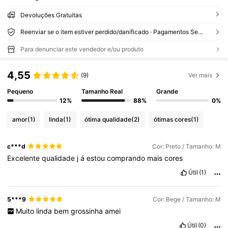
Devoluções Gratuitas
Reenviar se o item estiver perdido/danificado · Pagamentos Seguros · Proteção de privacidade
Para denunciar este vendedor e/ou produto
4,55
(9)
Ver mais
Pequeno
Tamanho Real
Grande
12%
88%
0%
amor
(1)
linda
(1)
ótima qualidade
(2)
ótimas cores
(1)
c***d
Cor: Preto / Tamanho: M
Excelente
qualidade
j
á
estou
comprando
mais
cores
Útil
(1)
5***9
Cor: Bege / Tamanho: M
Muito
linda
bem
grossinha
amei
Útil
(0)