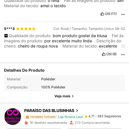
Qualidade do produto:
ó
tima
Fiel às imagens do produto:
sim
Material do tecido:
amei
o
tecido
Útil
(11)
5***3
Cor: Rosê / Tamanho: Tamanho Unico 38-42
Qualidade do produto:
bom
produto
gostei
da
blusa
Fiel às
imagens do produto:
por
excelente
muito
linda
Descrição do
cheiro:
cheiro
de
roupa
nova
Material do tecido:
excelente
tecido
Em forma:
sim
Útil
(9)
Detalhes Do Produto
393 Seguidores
4,71
Material:
Poliéster
Composição:
100% Poliéster
393 Seguidores
4,71
Veja mais
PARAÍSO DAS BLUSINHAS
393 Seguidores
4,71
e***1
pago
1 dia atrás
Vendedor Indicado
Loja Parceira Local
1K Vendido recentemente
273 Compra recorrente