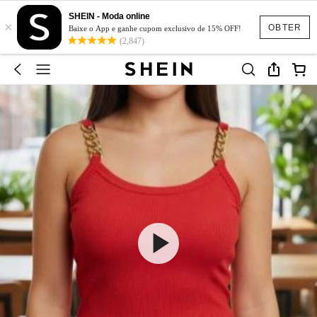
SHEIN - Moda online
×
OBTER
Baixe o App e ganhe cupom exclusivo de 15% OFF!
(2,847)