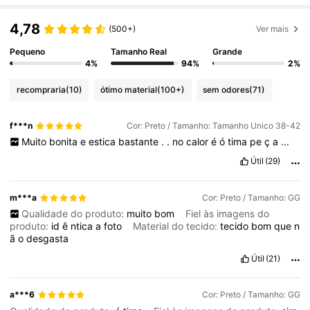
4,78
(500+)
Ver mais
Pequeno
Tamanho Real
Grande
4%
94%
2%
recompraria
(10)
ótimo material
(100+)
sem odores
(71)
f***n
Cor: Preto / Tamanho: Tamanho Unico 38-42
Muito
bonita
e
estica
bastante
.
.
no
calor
é
ó
tima
pe
ç
a
...
Útil
(29)
m***a
Cor: Preto / Tamanho: GG
Qualidade do produto:
muito
bom
Fiel às imagens do
produto:
id
ê
ntica
a
foto
Material do tecido:
tecido
bom
que
n
ã
o
desgasta
Útil
(21)
a***6
Cor: Preto / Tamanho: GG