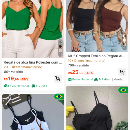
11
12
Kit 2 Cropped Feminino Regata Alci
nha Básico Verão Suplex
10+ Dizem "recompraria"
Regata de alça fina Poliéster com r
700+ vendido
egulagem Peça em V P ao GG Diári
20+ Dizem "maravilhoso"
o viagem Férias Casa Verão
25
80+ vendido
R$
,99
-48%
19
R$
,99
-69%
Envio Nacional
4-7 dias
Vendedor Indicado
Envio Nacional
4-7 dias