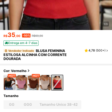
1/3
35
-50%
R$
,00
R$69,90
Entrega em 4-7 dias
BLUSA FEMININA
4,78
(
500+
)
Vendedor Indicado
ESTILOSA ALCINHA COM CORRENTE
DOURADA
Cor: Vermelho
Tamanho
GG
GGG
Tamanho Unico 38-42