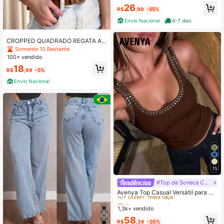
26
R$
,99
-55%
Envio Nacional
4-7 dias
CROPPED QUADRADO REGATA AL
CA GROSSA MODA FEMININA
Somente 10 Restante
100+ vendido
18
R$
,99
-5%
Envio Nacional
15
Quase esgotado!
#Top de Soneca Cami Suave
10+ Dizem "meia taça"
Avenya Top Casual Versátil para Us
o Diário com Decoração de Rebite
Quase esgotado!
Quase esgotado!
para Mulheres Plus Size
1,3k+ vendido
10+ Dizem "meia taça"
10+ Dizem "meia taça"
Quase esgotado!
58
R$
,36
-20%