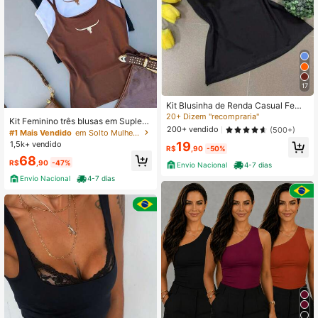
17
Kit Blusinha de Renda Casual Femi
nina – Alcinha + Com Bojo – Look D
20+ Dizem "recompraria"
Kit Feminino três blusas em Suplex
iário
200+ vendido
(500+)
alça fina estampa de boi, vaca, cou
#1 Mais Vendido
em Solto Mulheres Tank Tops & Camis
ntry
1,5k+ vendido
19
R$
,90
-50%
68
R$
,90
-47%
Envio Nacional
4-7 dias
Envio Nacional
4-7 dias