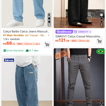
5
8
Calça Balão Calca Jeans Masculin
SWAVVY
a Bag Boca Larga Streetwear Eston
#1 Mais Vendido
em Casual - Básico Calças masculinas
SWAVVY Calça Casual Masculina d
ada Cinza Grafite
1,1k+ vendido
121
e Corte Reto, Cintura Elástica, Cor
R$
,59
-20%
Último dia
66
Sólida e Ajuste Folgado
R$
,12
-59%
Últimos 2 dias
Envio Nacional
4-7 dias