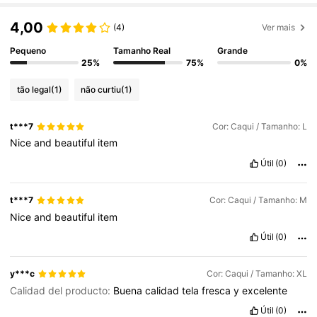
4,00
(4)
Ver mais
Pequeno
Tamanho Real
Grande
25%
75%
0%
tão legal
(1)
não curtiu
(1)
t***7
Cor: Caqui / Tamanho: L
Nice
and
beautiful
item
Útil
(0)
t***7
Cor: Caqui / Tamanho: M
Nice
and
beautiful
item
Útil
(0)
y***c
Cor: Caqui / Tamanho: XL
Calidad del producto:
Buena
calidad
tela
fresca
y
excelente
Útil
(0)