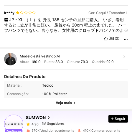
k***y
Cor: Caqui / Tamanho: L
JP
-
XL
（
L
）を
身長
185
センチの旦那に購入。
いざ、着用
すると…丈が非常に短い。
足首から
20cm
程上の丈でした。
ハー
フパンツでもない。言うなら、女性用のクロップドパンツ？のよ
うなパンツです。
メジャーで、股下を測ってみると、
63cm
でし
Útil
(0)
た。
股下
63cm
って。。。
¥
1
,
500
位でしたが、本当に残念な
商品でした。
Modelo está vestindo:
M
Altura:
180.0
Busto:
83.0
Cintura:
79.0
Quadris:
92.0
Detalhes Do Produto
Material:
Tecido
1M Seguidores
4,90
Composição:
100% Poliéster
Veja mais
1M Seguidores
4,90
SUMWON
Seguir
1M Seguidores
4,90
i***8
pago
1 dia atrás
570K Vendido recentemente
410K Compra recorrente