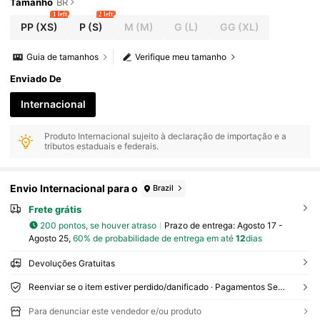
Tamanho
BR
1 left
2 left
PP
(XS)
P
(S)
M
(M)
G
(L)
GG
(XL)
Guia de tamanhos
Verifique meu tamanho
Enviado De
Internacional
Produto Internacional sujeito à declaração de importação e a
tributos estaduais e federais.
Envio Internacional para o
Brazil
Frete grátis
200 pontos, se houver atraso
Prazo de entrega:
Agosto 17 -
Agosto 25,
60% de probabilidade de entrega em até
12
dias
Devoluções Gratuitas
Reenviar se o item estiver perdido/danificado · Pagamentos Seguros · Proteção de privacidade
Para denunciar este vendedor e/ou produto