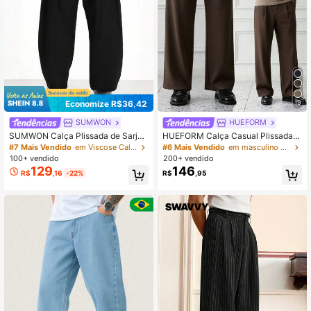
1M Seguidores
4,90
Economize R$36,42
19
SUMWON
HUEFORM
SUMWON Calça Plissada de Sarja
HUEFORM Calça Casual Plissada d
Melange com Passantes de Cinto p
e Cor Sólida Masculina, Estilo Ins, P
#7 Mais Vendido
em Viscose Calças masculinas
#6 Mais Vendido
em masculino Calças de perna larga
ara Uso Casual no Escritório
rimavera/Verão
100+ vendido
200+ vendido
129
146
R$
,16
-22%
R$
,95