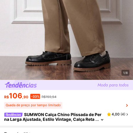
1/8
106
-33%
R$
,90
R$159,54
Queda de preço por tempo limitado
SUMWON Calça Chino Plissada de Per
4,00
(
4
)
na Larga Ajustada, Estilo Vintage, Calça Reta
Alfaiatada, Casual Clássica de Negócios, Col
eção de Outono e Inverno