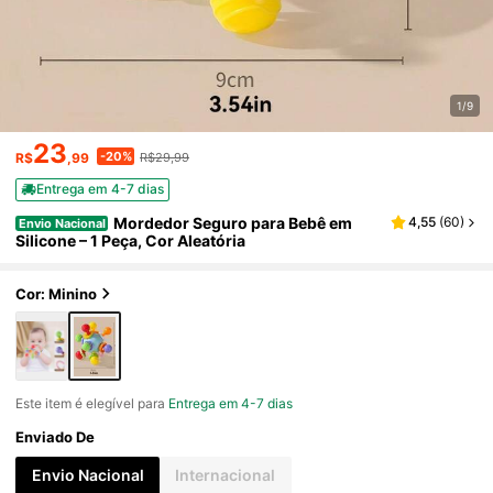
1/9
23
-20%
R$
,99
R$29,99
Entrega em 4-7 dias
Mordedor Seguro para Bebê em
4,55
(
60
)
Envio Nacional
Silicone – 1 Peça, Cor Aleatória
Cor: Minino
Este item é elegível para
Entrega em 4-7 dias
Enviado De
Envio Nacional
Internacional