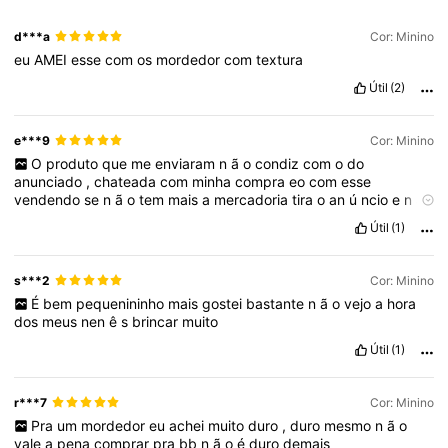
d***a
Cor: Minino
eu
AMEI
esse
com
os
mordedor
com
textura
Útil
(2)
e***9
Cor: Minino
O
produto
que
me
enviaram
n
ã
o
condiz
com
o
do
anunciado
,
chateada
com
minha
compra
eo
com
esse
vendendo
se
n
ã
o
tem
mais
a
mercadoria
tira
o
an
ú
ncio
e
n
ã
o
passa
o
produto
errado
Útil
(1)
s***2
Cor: Minino
É
bem
pequenininho
mais
gostei
bastante
n
ã
o
vejo
a
hora
dos
meus
nen
ê
s
brincar
muito
Útil
(1)
r***7
Cor: Minino
Pra
um
mordedor
eu
achei
muito
duro
,
duro
mesmo
n
ã
o
vale
a
pena
comprar
pra
bb
n
ã
o
é
duro
demais