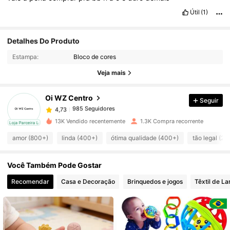
Útil
(1)
Detalhes Do Produto
985 Seguidores
4,73
Estampa:
Bloco de cores
Veja mais
985 Seguidores
4,73
Oi WZ Centro
Seguir
985 Seguidores
4,73
o***l
pago
1 dia atrás
13K Vendido recentemente
1.3K Compra recorrente
cal
Loja Parceira Local
985 Seguidores
4,73
amor (800+)
linda (400+)
ótima qualidade (400+)
tão legal (20
Você Também Pode Gostar
985 Seguidores
4,73
Recomendar
Casa e Decoração
Brinquedos e jogos
Têxtil de La
985 Seguidores
4,73