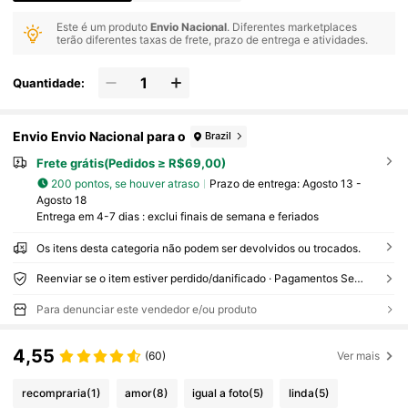
Este é um produto
Envio Nacional
. Diferentes marketplaces
terão diferentes taxas de frete, prazo de entrega e atividades.
Quantidade:
Envio Envio Nacional para o
Brazil
Frete grátis(Pedidos ≥ R$69,00)
200 pontos, se houver atraso
Prazo de entrega:
Agosto 13 -
Agosto 18
Entrega em 4-7 dias : exclui finais de semana e feriados
Os itens desta categoria não podem ser devolvidos ou trocados.
Reenviar se o item estiver perdido/danificado · Pagamentos Seguros · Proteção de privacidade
Para denunciar este vendedor e/ou produto
4,55
(60)
Ver mais
recompraria
(1)
amor
(8)
igual a foto
(5)
linda
(5)