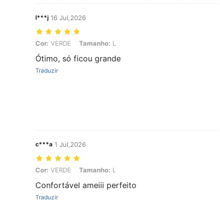
l***j
16 Jul,2026
Cor: VERDE, Tamanho: L
Cor:
VERDE
Tamanho:
L
Ótimo, só ficou grande
Traduzir
c***a
1 Jul,2026
Cor: VERDE, Tamanho: L
Cor:
VERDE
Tamanho:
L
Confortável ameiii perfeito
Traduzir