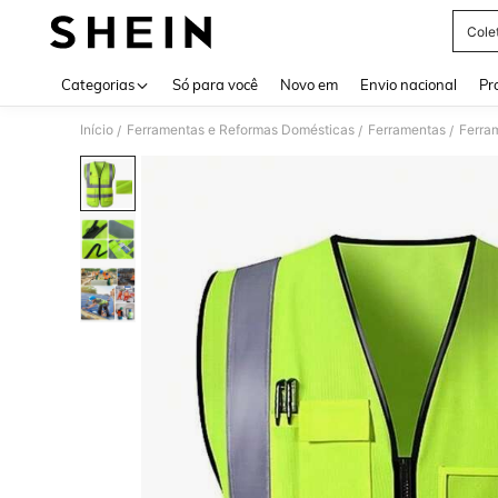
Cole
Use up 
Categorias
Só para você
Novo em
Envio nacional
Pr
Início
Ferramentas e Reformas Domésticas
Ferramentas
Ferra
/
/
/