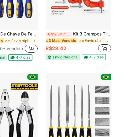
 Fenda / Phillips Com 6 Peças Imantadas
Kit 3 Grampos Tipo G para Marcenaria, Grampos de Fixação para Bricolagem e Projetos de Madeira, Aço Resistente para Oficina em Casa
-64%
Últimos 3 dias
em Envio rápido Conjuntos de ferramentas manuais
#3 Mais Vendido
em Envio rápido Chave de fenda
do
R$23,42
0+ vendido
Envio Nacional
4-7 dias
nal
4-7 dias