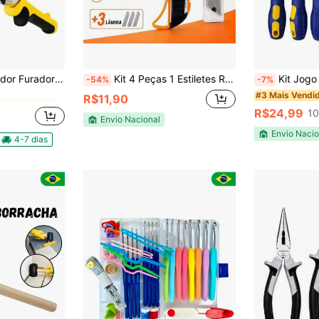
em Multifuncional Alicate
Ajustável Cabo Emborrachado 9 Polegadas Profissional
Kit 4 Peças 1 Estiletes Retrátil 18mm Profissional +3 Lâminas
Kit Jogo De Chave De
-54%
-7%
em Multifuncional Alicate
em Multifuncional Alicate
#3 Mais Vendi
R$11,90
R$24,99
10
em Multifuncional Alicate
Envio Nacional
Envio Nacio
4-7 dias