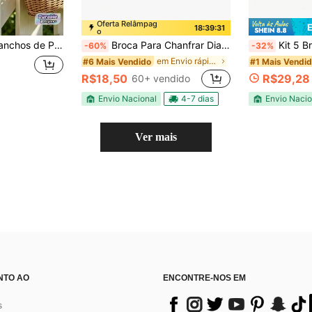
Oferta Relâmpag
18:39:30
o
Rústica de Fazenda para Jardins, Quintais Externos e Cercas, Presente de Inauguração da Casa e Páscoa para Mãe e Pai, Ganchos Utilitários Multiuso
Broca Para Chanfrar Diamantada Porcelanato 50mm / M14 - 38mm / M10-50mm
Kit 5 Brocas 
-60%
-32%
em Envio rápido Chave de fenda
#6 Mais Vendido
#1 Mais Vendi
R$18,50
R$29,28
60+ vendido
Envio Nacional
4-7 dias
Envio Nacio
Ver mais
NTO AO
ENCONTRE-NOS EM
s