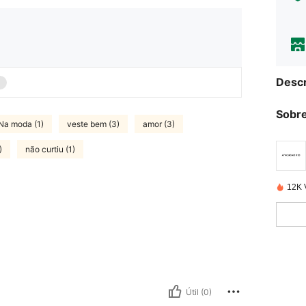
Descr
Sobre
Na moda (1)
veste bem (3)
amor (3)
)
não curtiu (1)
12K 
Útil (0)