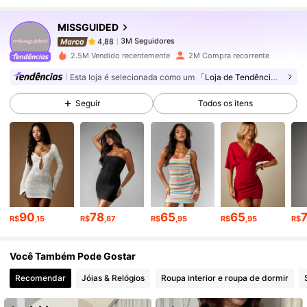
MISSGUIDED
3M Seguidores
4,88
m***m
pago
1 dia atrás
2.5M Vendido recentemente
2M Compra recorrente
Esta loja é selecionada como um
「Loja de Tendências」
3M Seguidores
4,88
Seguir
Todos os itens
3M Seguidores
4,88
3M Seguidores
4,88
90
78
65
65
R$
,15
R$
,87
R$
,95
R$
,95
R$
3M Seguidores
4,88
Você Também Pode Gostar
3M Seguidores
4,88
Recomendar
Jóias & Relógios
Roupa interior e roupa de dormir