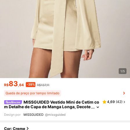
1/5
83
-39%
R$
,64
R$137,11
Queda de preço por tempo limitado
MISSGUIDED Vestido Mini de Cetim co
4,69
(
42
)
m Detalhe de Capa de Manga Longa, Decote
em V, Recorte, Festa, Noite, Formal, Encontr
Design por
MISSGUIDED
@missguided
o, Elegante, Sofisticado, Chique
Cor: Creme