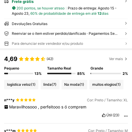
Frete grátis
200 pontos, se houver atraso
Prazo de entrega:
Agosto 15 -
Agosto 23,
60% de probabilidade de entrega em até
12
dias
Devoluções Gratuitas
Reenviar se o item estiver perdido/danificado · Pagamentos Seguros · Proteção de privacidade
Para denunciar este vendedor e/ou produto
4,69
(42)
Ver mais
Pequeno
Tamanho Real
Grande
13%
85%
2%
logística veloz
(1)
linda
(7)
Na moda
(1)
muitos elogios
(1)
n***y
Cor: Preto / Tamanho: XL
Maravilhosooo
,
perfeitooo
s
ó
comprem
Útil
(23)
y***m
Cor: Preto / Tamanho: M