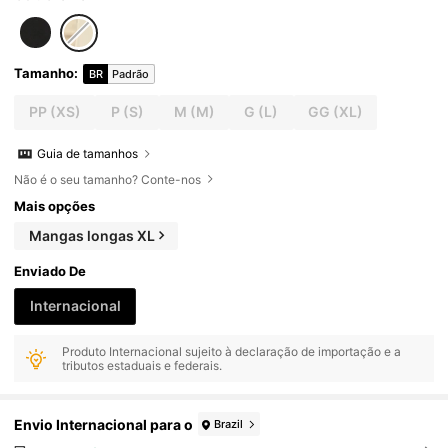
Tamanho
:
BR
Padrão
PP
(XS)
P
(S)
M
(M)
G
(L)
GG
(XL)
Guia de tamanhos
Não é o seu tamanho? Conte-nos
Mais opções
Mangas longas XL
Enviado De
Internacional
Produto Internacional sujeito à declaração de importação e a
tributos estaduais e federais.
Envio Internacional para o
Brazil