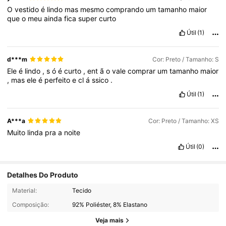
O
vestido
é
lindo
mas
mesmo
comprando
um
tamanho
maior
que
o
meu
ainda
fica
super
curto
Útil
(1)
d***m
Cor: Preto / Tamanho: S
Ele
é
lindo
,
s
ó
é
curto
,
ent
ã
o
vale
comprar
um
tamanho
maior
,
mas
ele
é
perfeito
e
cl
á
ssico
.
Útil
(1)
A***a
Cor: Preto / Tamanho: XS
Muito
linda
pra
a
noite
Útil
(0)
Detalhes Do Produto
3M Seguidores
4,88
Material:
Tecido
Composição:
92% Poliéster, 8% Elastano
Veja mais
3M Seguidores
4,88