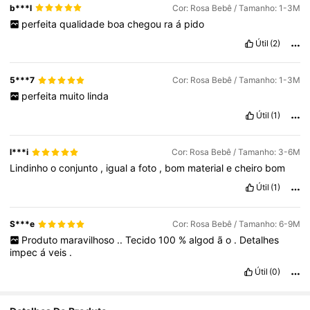
b***l
Cor: Rosa Bebê / Tamanho: 1-3M
perfeita
qualidade
boa
chegou
ra
á
pido
Útil
(2)
5***7
Cor: Rosa Bebê / Tamanho: 1-3M
perfeita
muito
linda
Útil
(1)
l***i
Cor: Rosa Bebê / Tamanho: 3-6M
Lindinho
o
conjunto
,
igual
a
foto
,
bom
material
e
cheiro
bom
Útil
(1)
S***e
Cor: Rosa Bebê / Tamanho: 6-9M
Produto
maravilhoso
..
Tecido
100
%
algod
ã
o
.
Detalhes
impec
á
veis
.
Útil
(0)