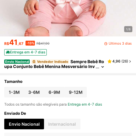
1/8
41
-13%
Últimos 3 dias
R$
,67
R$47,90
Entrega em 4-7 dias
Sempre Bebê Ro
4,96
(
26
)
Envio Nacional
Vendedor Indicado
upa Conjunto Bebê Menina Mesversário Inv
erno Frio Conjuntinho Roupinha Bordado Al
godão Vaca Vaquinha Fazendinha
Tamanho
1-3M
3-6M
6-9M
9-12M
Todos os tamanho são elegíveis para
Entrega em 4-7 dias
Enviado De
Envio Nacional
Internacional