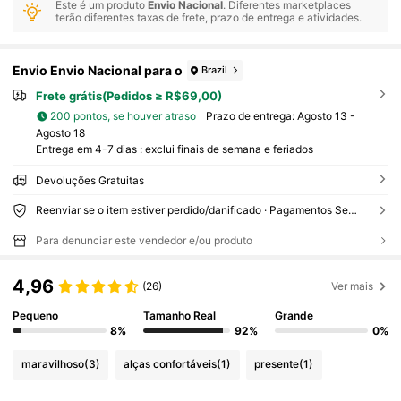
Este é um produto
Envio Nacional
. Diferentes marketplaces
terão diferentes taxas de frete, prazo de entrega e atividades.
Envio Envio Nacional para o
Brazil
Frete grátis(Pedidos ≥ R$69,00)
200 pontos, se houver atraso
Prazo de entrega:
Agosto 13 -
Agosto 18
Entrega em 4-7 dias : exclui finais de semana e feriados
Devoluções Gratuitas
Reenviar se o item estiver perdido/danificado · Pagamentos Seguros · Proteção de privacidade
Para denunciar este vendedor e/ou produto
4,96
(26)
Ver mais
Pequeno
Tamanho Real
Grande
8%
92%
0%
maravilhoso
(3)
alças confortáveis
(1)
presente
(1)