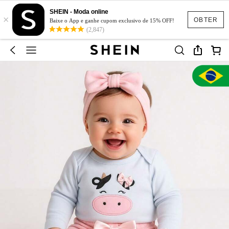
SHEIN - Moda online
×
OBTER
Baixe o App e ganhe cupom exclusivo de 15% OFF!
(2,847)