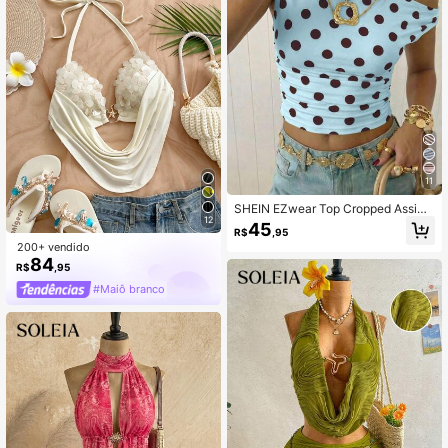
op com Decote Halter Bordado de S
equin Azul e Saia Curta com Fenda
de Cintura Baixa para Mulheres, Ro
upa de Festival de Música
11
SHEIN EZwear Top Cropped Assimé
12
trica Franzida Feminina
45
R$
,95
200+ vendido
84
R$
,95
#Maiô branco