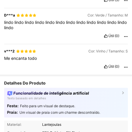
D***a
Cor: Verde / Tamanho: M
lindo
lindo
lindo
lindo
lindo
lindo
lindo
lindo
lindo
lindo
lindo
lindo
lindo
Útil
(0)
v***2
Cor: Vinho / Tamanho: S
Me
encanta
todo
Útil
(0)
Detalhes Do Produto
Funcionalidade de inteligência artificial
Texto baseado em detalhes
Festa:
Feito para um visual de destaque.
Praia:
Um visual de praia com um charme descontraído.
2.4M Seguidores
4,91
Material:
Lantejoulas