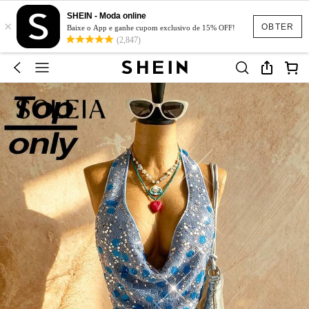
SHEIN - Moda online
×
OBTER
Baixe o App e ganhe cupom exclusivo de 15% OFF!
(2,847)