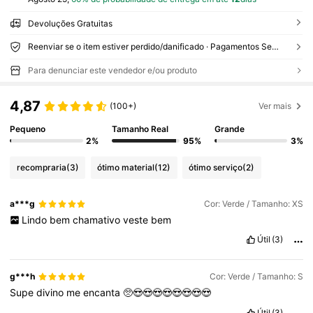
Devoluções Gratuitas
Reenviar se o item estiver perdido/danificado · Pagamentos Seguros · Proteção de privacidade
Para denunciar este vendedor e/ou produto
4,87
(100+)
Ver mais
Pequeno
Tamanho Real
Grande
2%
95%
3%
recompraria
(3)
ótimo material
(12)
ótimo serviço
(2)
a***g
Cor: Verde / Tamanho: XS
Lindo
bem
chamativo
veste
bem
Útil
(3)
g***h
Cor: Verde / Tamanho: S
Supe
divino
me
encanta
🥺😍😍😍😍😍😍😍😍
Útil
(3)