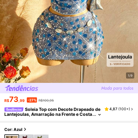
1/9
73
-27%
R$
,99
R$100,95
Soleia Top com Decote Drapeado de
4,87
(
100+
)
Lantejoulas, Amarração na Frente e Costa
s Abertas, Azul Claro, Verão, Anos 70, Noi
te, Festa, Férias, Festival, Praia, Formatura
Cor: Azul