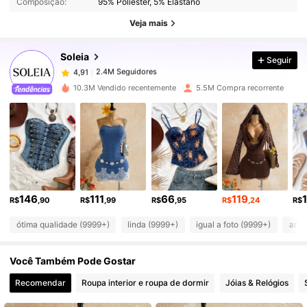
Composição:
95% Poliéster, 5% Elastano
2.4M Seguidores
4,91
Veja mais
Soleia
Seguir
2.4M Seguidores
4,91
h***7
pago
1 dia atrás
10.3M Vendido recentemente
5.5M Compra recorrente
2.4M Seguidores
4,91
2.4M Seguidores
4,91
2.4M Seguidores
4,91
146
111
66
119
R$
,90
R$
,99
R$
,95
R$
,24
R$
ótima qualidade (9999+)
linda (9999+)
igual a foto (9999+)
amor
2.4M Seguidores
4,91
Você Também Pode Gostar
2.4M Seguidores
4,91
Recomendar
Roupa interior e roupa de dormir
Jóias & Relógios