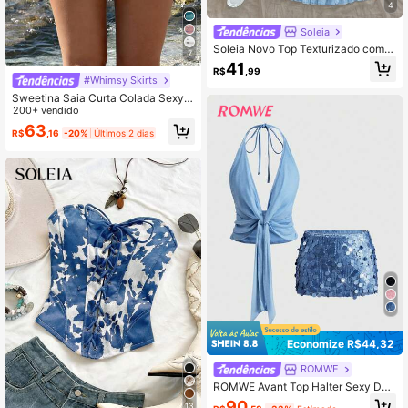
4
Soleia
Soleia Novo Top Texturizado com A
7
marração no Pescoço e Costas Abe
41
R$
,99
rtas
#Whimsy Skirts
Sweetina Saia Curta Colada Sexy d
e Cintura Baixa com Glitter, Roupa p
200+ vendido
ara Festa de Clube, Sexy para Mulh
63
R$
,16
-20%
Últimos 2 dias
eres de Clube
Economize R$44,32
ROMWE
ROMWE Avant Top Halter Sexy Dec
ote Ultra Baixo com Nó Torcido e Fit
90
13