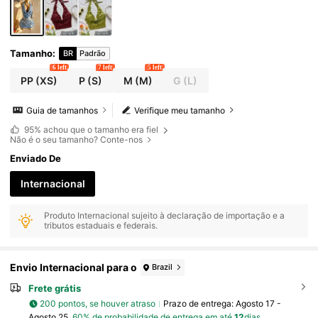
Tamanho
:
BR
Padrão
6 left
7 left
5 left
PP
(XS)
P
(S)
M
(M)
G
(L)
Guia de tamanhos
Verifique meu tamanho
95%
achou que o tamanho era fiel
Não é o seu tamanho? Conte-nos
Enviado De
Internacional
Produto Internacional sujeito à declaração de importação e a
tributos estaduais e federais.
Envio Internacional para o
Brazil
Frete grátis
200 pontos, se houver atraso
Prazo de entrega:
Agosto 17 -
Agosto 25,
60% de probabilidade de entrega em até
12
dias