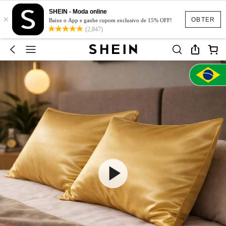
SHEIN - Moda online
×
OBTER
Baixe o App e ganhe cupom exclusivo de 15% OFF!
(2,847)