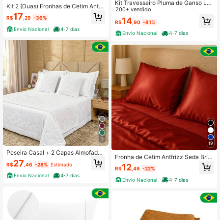
Kit Travesseiro Pluma de Ganso Lux
Kit 2 (Duas) Fronhas de Cetim Antfri
o Descanso Antiacaro 70x50cm To
200+ vendido
zz Premium
17
que Macio Noites Melhores Isis Dec
R$
,29
-36%
14
R$
,90
-81%
oração
Envio Nacional
4-7 dias
Envio Nacional
4-7 dias
7
19
Peseira Casal + 2 Capas Almofadas
Fronha de Cetim Antfrizz Seda Brilh
40x40cm C/ Zíper Matelada Camili
27
o Avulsa (1 unidade)
R$
,46
-28%
Estimado
12
R$
,49
-22%
Envio Nacional
4-7 dias
Envio Nacional
4-7 dias