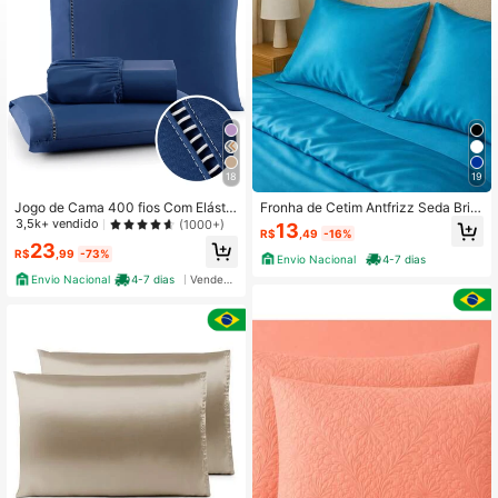
43 Seguidores
4,81
43 Seguidores
4,81
43 Seguidores
4,81
18
19
Jogo de Cama 400 fios Com Elástic
Fronha de Cetim Antfrizz Seda Brilh
o Padrão Hotel Solteiro Casal Quee
o Avulsa (1 unidade)
3,5k+ vendido
(1000+)
13
R$
,49
-16%
n King
23
R$
,99
-73%
Envio Nacional
4-7 dias
Envio Nacional
4-7 dias
Vendedor Indicado