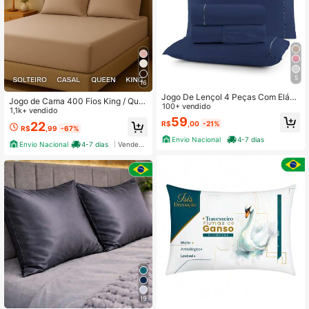
5
16
Jogo De Lençol 4 Peças Com Elásti
Jogo de Cama 400 Fios King / Que
co 600 Fios Egípcios Ponto Palito
100+ vendido
en / Casal Padrão / Solteiro Lençol
1,1k+ vendido
59
+ Fronhas
22
R$
,00
-21%
R$
,99
-67%
Envio Nacional
4-7 dias
Envio Nacional
4-7 dias
Vendedor Indicado
19