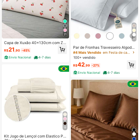
21
11
Capa de Xuxão 40x130cm com Zíp
er | 180 Fios Algodão | Capa para Tr
Par de Fronhas Travesseiro Algodã
21
R$
,90
-45%
avesseiro Corpo Longo Enxoval
o Egípcio 600 Fios Com Ponto Palit
#4 Mais Vendido
em Festa de casamento Conjuntos de lençóis com fro
o 70cm x 50cm Avulsas Percal Sup
100+ vendido
Envio Nacional
4-7 dias
er Premium
42
R$
,99
-27%
Envio Nacional
4-7 dias
18
Kit Jogo de Lençol com Elastico Per