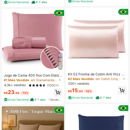
Envio Nacional
Envio Nacional
4-7 dias
18
Kit 02 Fronha de Cetim Anti frizz 70
Jogo de Cama 400 fios Com Elástic
cmx50cm (Rose)
#2 Mais Vendido
em Cetim Conjuntos de lençóis com fronhas
o Padrão Hotel Solteiro Casal Quee
#1 Mais Vendido
em Diariamente Conjuntos de lençóis com fronhas
n King
200+ vendido
4,3k+ vendido
(1000+)
15
23
R$
,90
-16%
R$
,99
-73%
Envio Nacional
4-7 dias
Envio Nacional
4-7 dias
Vendedor Indicado