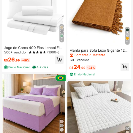
7
11
Jogo de Cama 400 Fios Lençol Elá
Manta para Sofá Luxo Gigante 120
stico Ponto Palito Hotel Solteiro Ca
500+ vendido
(1000+)
x210 100% Algodão Capa De Sofá
Somente 7 Restante
sal Queen King Premium
Protetora Decorativa
26
60+ vendido
R$
,99
-46%
24
Envio Nacional
4-7 dias
R$
,99
-24%
Envio Nacional