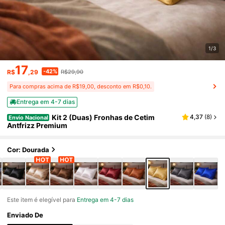
1/3
17
-42%
R$
,29
R$29,90
Para compras acima de R$19,00, desconto em R$0,10.
Entrega em 4-7 dias
Kit 2 (Duas) Fronhas de Cetim
4,37
(
8
)
Envio Nacional
Antfrizz Premium
Cor: Dourada
Este item é elegível para
Entrega em 4-7 dias
Enviado De