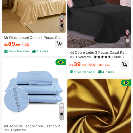
6
Mr Dias Lençol Cetim 4 Peças Com
Tecnologia Anti-Frizz Casal Padrão
89
R$
,99
-10%
11
Queen King Size Elasticado Bilho At
ivo
Envio Nacional
4-7 dias
Kit Cobre Leito 3 Peças Casal Padr
ão/Queen/King/Solteiro Matelado U
100+ vendido
(1000+)
ltrassônico ATENÇÃO NA DESCRIÇ
39
ÃO
R$
,99
-56%
Estimado
Envio Nacional
4-7 dias
18
Kit Jogo de Lençol com Elastico Per
cal Flex 400 Fios Ponto Palito Maxi
200+ vendido