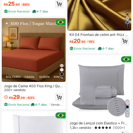
mo Conforto Solteiro Casal Queen
25
R$
,60
-68%
King
Envio Nacional
4-7 dias
7
Kit 04 Fronhas de cetim ant-frizz s
uper brilho ( 02 pares )
20
R$
,90
-19%
Envio Nacional
4-7 dias
16
Jogo de Cama 400 Fios King / Que
en / Casal Padrão / Solteiro Lençol
200+ vendido
+ Fronhas
29
R$
,99
-63%
Envio Nacional
4-7 dias
Vendedor Indicado
18
Jogo de Lençol com Elastico + Fron
ha Ponto Palito Percal Flex Luxo 40
1,3k+ vendido
(1000+)
0 Fios Toque de Pessego Solteiro C