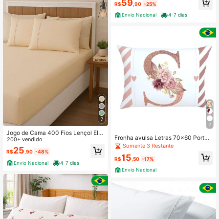
59
R$
,90
-25%
Envio Nacional
4-7 dias
7
7
Jogo de Cama 400 Fios Lençol Elá
Fronha avulsa Letras 70x60 Porta t
stico Ponto Palito Hotel Solteiro Ca
200+ vendido
ravesseiro com zíper A-Z
Somente 3 Restante
sal Queen King Premium
25
R$
,90
-48%
15
R$
,50
-17%
Envio Nacional
4-7 dias
Envio Nacional