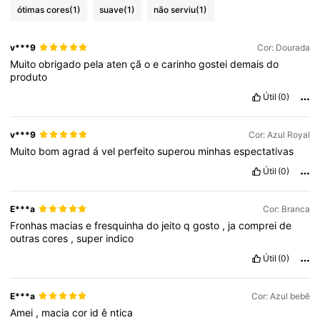
ótimas cores
(1)
suave
(1)
não serviu
(1)
v***9
Cor: Dourada
Muito
obrigado
pela
aten
çã
o
e
carinho
gostei
demais
do
produto
Útil
(0)
v***9
Cor: Azul Royal
Muito
bom
agrad
á
vel
perfeito
superou
minhas
espectativas
Útil
(0)
E***a
Cor: Branca
Fronhas
macias
e
fresquinha
do
jeito
q
gosto
,
ja
comprei
de
outras
cores
,
super
indico
Útil
(0)
E***a
Cor: Azul bebê
Amei
,
macia
cor
id
ê
ntica