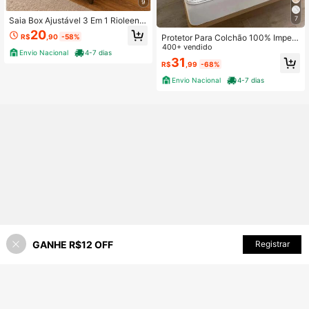
9
7
Saia Box Ajustável 3 Em 1 Rioleen
Casal Queen King Elástica Cama B
20
Protetor Para Colchão 100% Imper
R$
,90
-58%
ox Decorativa.
meável com Elástico em Toda Volta
400+ vendido
Envio Nacional
4-7 dias
-Todos os Tamanhos
31
R$
,99
-68%
Envio Nacional
4-7 dias
GANHE R$12 OFF
ADICIONAR AO CARRINHO
Registrar
42% OFF!