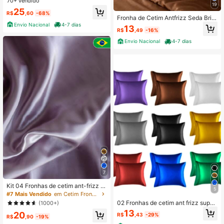
cal Flex 400 Fios Ponto Palito Maxi
70+ vendido
19
mo Conforto Solteiro Casal Queen
25
R$
,60
-68%
King
Fronha de Cetim Antfrizz Seda Brilh
o Avulsa (1 unidade)
Envio Nacional
4-7 dias
13
R$
,49
-16%
Envio Nacional
4-7 dias
7
Kit 04 Fronhas de cetim ant-frizz s
5
uper brilho ( 02 pares )
#7 Mais Vendido
em Cetim Fronhas e fronhas
02 Fronhas de cetim ant frizz super
(1000+)
brilho
13
20
R$
,43
-29%
R$
,90
-19%