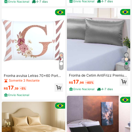
Envio Nacional
4-7 dias
Envio Nacional
4-7 dias
10
7
Fronha de Cetim AntiFrizz Premium
Fronha avulsa Letras 70x60 Porta t
Toque Acetinado 50 x 70cm
ravesseiro com zíper A-Z
Somente 3 Restante
17
R$
,96
-40%
17
R$
,59
-5%
Envio Nacional
4-7 dias
Envio Nacional