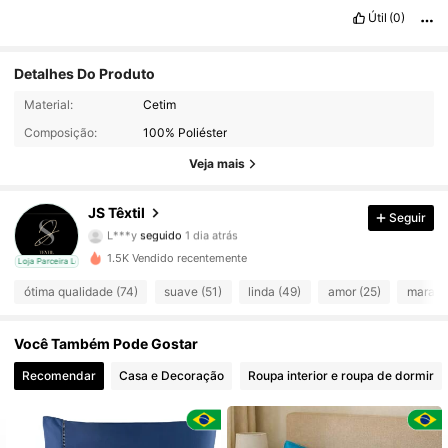
Útil
(0)
Detalhes Do Produto
43 Seguidores
4,81
Material:
Cetim
Composição:
100% Poliéster
43 Seguidores
4,81
Veja mais
43 Seguidores
4,81
JS Têxtil
Seguir
43 Seguidores
4,81
1.5K Vendido recentemente
cal
Loja Parceira Local
43 Seguidores
4,81
ótima qualidade (74)
suave (51)
linda (49)
amor (25)
maravil
43 Seguidores
4,81
Você Também Pode Gostar
43 Seguidores
4,81
Recomendar
Casa e Decoração
Roupa interior e roupa de dormir
43 Seguidores
4,81