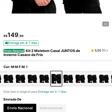
1/2
149
R$
,99
Entrega em 4-7 dias
Kit 2 Moletom Casal JUNTOS de
5,00
(
1
)
Envio Nacional
Inverno Casaco de Frio
Cor: M:M F:M
Este item é elegível para
Entrega em 4-7 dias
Enviado De
Envio Nacional
Internacional