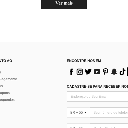
Ver mais
NTO AO
ENCONTRE-NOS EM
s
 Pagamento
us
CADASTRE-SE PARA RECEBER NOTÍ
 cupons
requentes
BR + 55