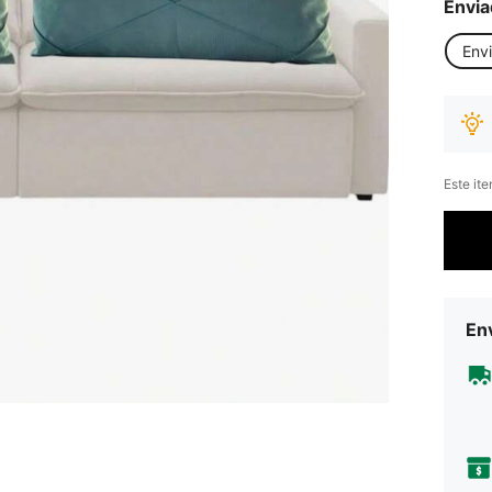
Envia
Env
Este it
Env