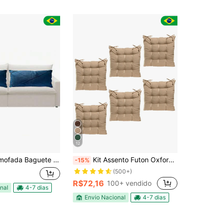
12
te Grande Retangular Cruzada Cheia 70cm x 30cm
Kit Assento Futon Oxford Liso 40cmx40cm 6 Peças
-15%
(500+)
R$72,16
100+ vendido
nal
4-7 dias
Envio Nacional
4-7 dias