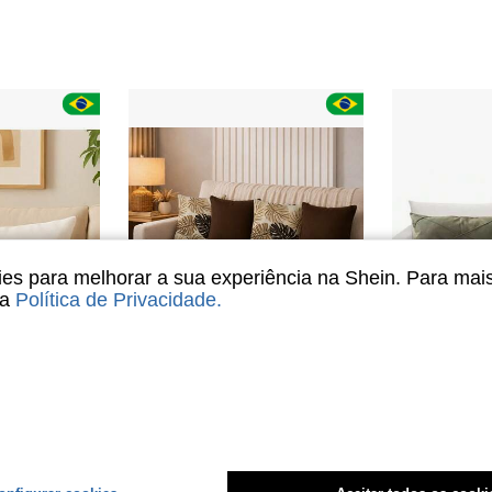
s para melhorar a sua experiência na Shein. Para mai
sa
Política de Privacidade
.
17
11
IDO SUEDE 30X50 (COM REFIL DE SILICONE)
Kit Manta Decorativa P + 4 Capas de Almofadas Estampa Decoração para Sala
Kit 2 Almofada Bague
-39%
-24%
R$54,90
R$54,99
ndido
4-7 dias
Envio Nacional
4-7 dias
Envio Nacio