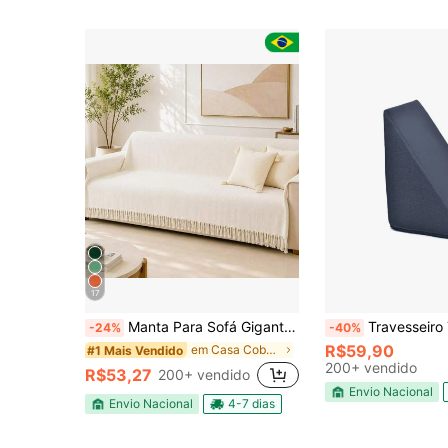
17
Manta Para Sofá Gigante 4,00 x 1,70 XGG Algodão Macio Decorativa Luxo
Travesseiro Triangular Espuma Encosto Ad
-24%
-40%
R$59,90
em Casa Cobertores de sofá, mantas e cobertores pa
#1 Mais Vendido
200+ vendido
R$53,27
200+ vendido
Envio Nacional
Envio Nacional
4-7 dias