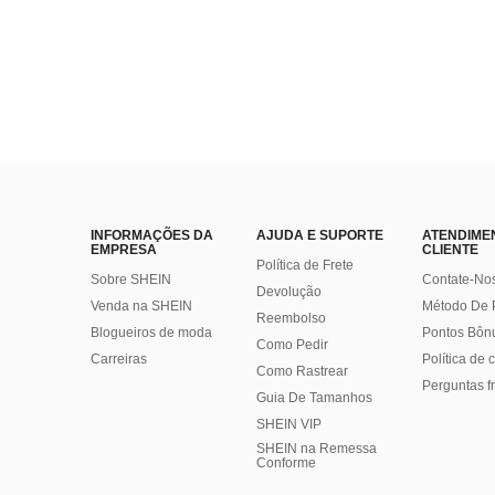
INFORMAÇÕES DA
AJUDA E SUPORTE
ATENDIME
EMPRESA
CLIENTE
Política de Frete
Sobre SHEIN
Contate-No
Devolução
Venda na SHEIN
Método De
Reembolso
Blogueiros de moda
Pontos Bôn
Como Pedir
Carreiras
Política de
Como Rastrear
Perguntas f
Guia De Tamanhos
SHEIN VIP
SHEIN na Remessa
Conforme