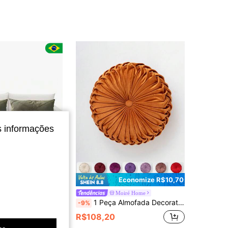
4,81
103
279
4,81
103
279
4,81
103
279
s informações
Economize R$10,70
te Grande Drapeada Retangular Cheia 70cm x 30cm
Moiré Home
1 Peça Almofada Decorativa de Estilo Minimalista Moderno, Almofada Lavável Grossa Amigável para Animais de Estimação, Adequada para Feriados, Quartos, Sala de Estar, Quarto, Escritório, Decoração Doméstica para Todas as Estações
-9%
R$108,20
nal
4-7 dias