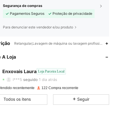
Segurança de compras
Pagamentos Seguros
Proteção de privacidade
Para denunciar este vendedor e/ou produto
ição
Retangular,Lavagem de máquina ou lavagem profissional a seco,remov
4,81
103
279
 A Loja
4,81
103
279
4,81
103
279
Enxovais Laura
Loja Parceira Local
l***5
seguido
1 dia atrás
4,81
103
279
Vendido recentemente
122 Compra recorrente
4,81
103
279
Todos os itens
Seguir
4,81
103
279
4,81
103
279