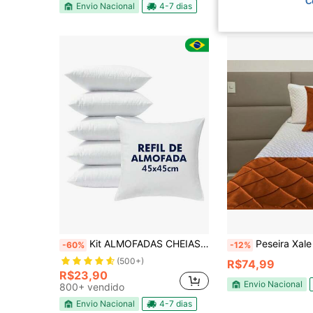
C
Quase esgotado!
Envio Nacional
4-7 dias
Kit ALMOFADAS CHEIAS refil enchimento 45x45 ANTIALÉRGICO
Peseira Xale para Cama Casal Decorativo em Suede
-60%
-12%
(500+)
R$74,99
R$23,90
Envio Nacional
800+ vendido
Envio Nacional
4-7 dias