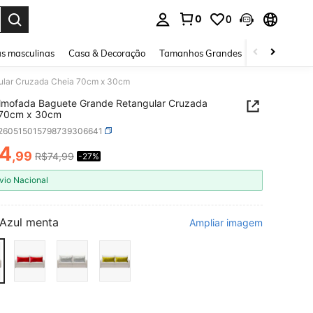
0
0
ar. Press Enter to select.
s masculinas
Casa & Decoração
Tamanhos Grandes
Joias e acessó
gular Cruzada Cheia 70cm x 30cm
Almofada Baguete Grande Retangular Cruzada
 70cm x 30cm
f260515015798739306641
4
,99
R$74,99
-27%
ICE AND AVAILABILITY
vio Nacional
Azul menta
Ampliar imagem