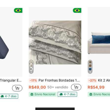
6
9
ulto Apoio Costas Repouso Leitura Preto
Par Fronhas Bordadas 100% Algodão 200 Fios 70 X 50 Richilieu
Kit 2 Almofada Bague
-17%
-27%
R$49,00
R$54,99
50+ vendido
Envio Nacional
4-7 dias
Envio Nacio
4-7 dias