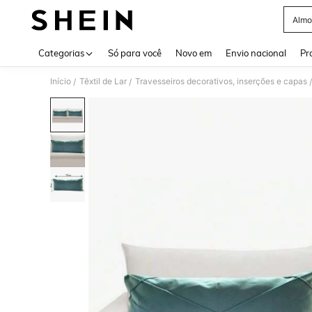
Almo
Use up 
Categorias
Só para você
Novo em
Envio nacional
Pr
Início
Têxtil de Lar
Travesseiros decorativos, inserções e capas
/
/
/