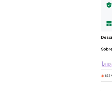
Descr
Sobre
872 