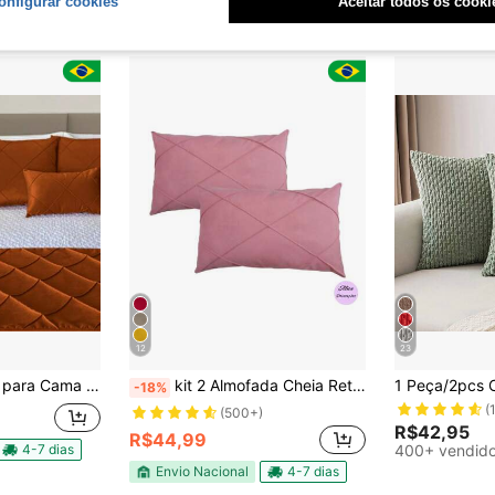
onfigurar cookies
Aceitar todos os cooki
12
23
 Drapeada e 2 Capas Almofadas Baguete 50cmx30cm
kit 2 Almofada Cheia Retangular Suede Drapeada Baguete 30cmx50cm
-18%
(
(500+)
R$42,95
R$44,99
4-7 dias
400+ vendid
Envio Nacional
4-7 dias