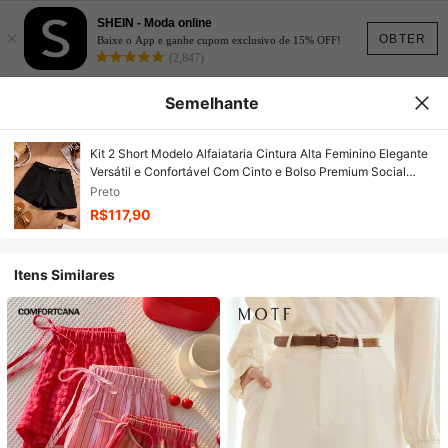
SHEIN - Moda online
×
OBTER
Baixe o App e ganhe cupom exclusivo de 15% OFF!
(2,847)
Semelhante
Kit 2 Short Modelo Alfaiataria Cintura Alta Feminino Elegante
Versátil e Confortável Com Cinto e Bolso Premium Social
Férias
Preto
R$117,90
Itens Similares