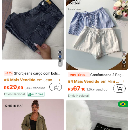
GlowEve Shorts Elegantes Femininos de Cor Sólida com Retalhos de Renda, Verão
-20%
Últimos 1 dias
#1 Mais Vendido
em Cintura de saco de papel Shorts Femininos
65
R$
,52
1k+ vendido
13
Saia Lápis de Cintura Alta Sólida com Rosa de Pedra Preciosa para Deslocamento de Outono, Profissional de Volta às Aulas, Preta
-25%
Últimos 1 dias
(1000+)
51
R$
,71
900+ vendido
4
14
Short jeans cargo com bolsos laterais
-85%
Comfortcana 2 Peças Short Listrado de Linho Feminino
-20%
Últimos 1 dias
#6 Mais Vendido
em Jeans Shorts Femininos
#4 Mais Vendido
em Mini Shorts Shorts Femininos
29
67
R$
,99
1,4k+ vendido
R$
,16
1,6k+ vendido
Envio Nacional
4-7 dias
Envio Nacional
11
INAWLY Shorts casuais femininos de cor sólida, simples e na moda para uso diário
-20%
Últimos 1 dias
#7 Mais Vendido
em Branco Shorts Femininos