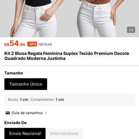
1/2
54
-31%
R$
,90
R$79,90
Kit 2 Blusa Regata Feminina Suplex Tecido Premium Decote
Quadrado Moderna Justinha
Tamanho
Tamanho Único
Busto
:
1 cm
Comprimento
:
1 cm
Guia de tamanhos
Enviado De
Envio Nacional
Internacional