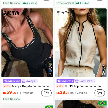
Envio Nacional
4-7 dias
Envio Nacional
4-7 dias
Quase esgotado!
(1000+)
15
Avenya
RosyDaze
Avenya Regata Feminina com Decote em U e Detalhes de Rebite, Verão
SHEIN Top Feminina de Linho Estilo Francês Chic com Decote Halter, Sem Mangas, Gola Alta com Acabamento em Contraste Preto e Bege, Casual Elegante para Verão e Brunch
-20%
-25%
59
38
R$
,96
1,1k+ vendido
R$
,21
800+ vendido
Envio Nacional