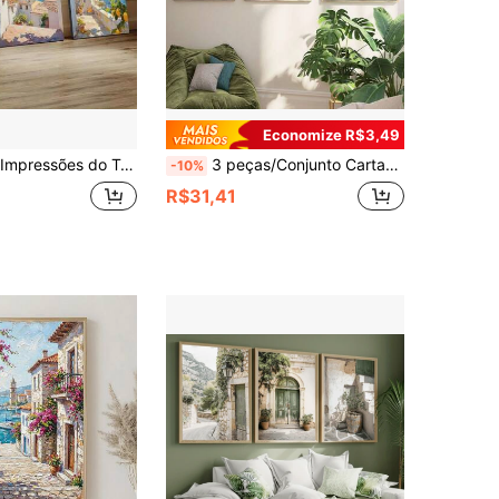
Economize R$3,49
m da Cidade Italiana, Pôster de Tela Criativo, Arte de Parede em Tela, Decoração de Parede de Arte, Presente, Quarto, Decoração de Parede da Sala de Estar, Decoração de Casa e Dormitório, Decoração Costeira, Decoração de Praia
3 peças/Conjunto Cartazes de Mercado de Flores, Conjunto de Arte de Parede, Arte de Parede Botânica, Pôster Botânico, Pôster de Flor Rosa, Conjunto de Parede de Galeria, Decoração de Parede em Tela, Presente Ideal para Quarto e Corredor
-10%
R$31,41