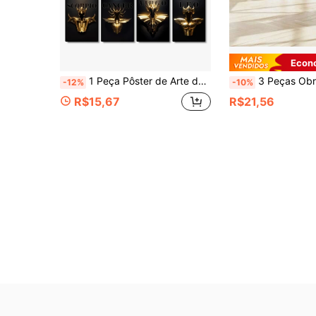
Econ
1 Peça Pôster de Arte de Parede Opcional Lutadores Dourados de Santos das 12 Constelações, Armadura Dourada, Adequado para Paredes Residenciais e de Dormitório, Decoração de Sala de Estar e Bar, Sala de Jantar ou Banheiro, Decoração de Quarto, Alta Qualidade, Arte em Tela para Uso Interno/Externo
3 Peças Obra de Arte em Tela com Tema de Viagem Urbana, Pintura de Paisagem Rosa, Pôster Feminino, Decoração Estética Y2
-12%
-10%
R$15,67
R$21,56