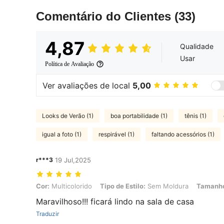
Comentário do Clientes
(33)
4,87
Qualidade
Usar
Política de Avaliação
Ver avaliações de local
5,00
Looks de Verão (1)
boa portabilidade (1)
tênis (1)
igual a foto (1)
respirável (1)
faltando acessórios (1)
r***3
19 Jul,2025
Cor: Multicolorido, Tipo de Estilo: Sem Moldura, Tamanho: 40*60c
Cor:
Multicolorido
Tipo de Estilo:
Sem Moldura
Tamanh
Maravilhoso!!! ficará lindo na sala de casa
Traduzir