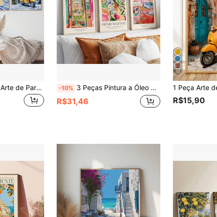
12
3 peças/Conjunto, Arte de Parede em Tela, Decoração de Parede Emoldurada, Conjunto de Mural Vintage da Costa Amalfitana Italiana, Apresentando Limão Mediterrâneo, Vista da Janela à Beira-Mar e Pintura em Aquarela de Vespa Amarela, Tríptico Retrô Azul & Amarelo de Verão, Decoração de Casa Estilo Riviera Italiana
3 Peças Pintura a Óleo Abstrata Vintage Matisse Decoração de Parede, Pôster de Arte de Exposição Matisse Opcionalmente Emoldurado, Decoração de Parede Matisse, Matisse "Janela", Matisse "Corredor", Matisse "Jardim", Decoração de Parede, Sem Moldura, Presente de Aniversário e Formatura
-10%
R$15,90
R$31,46