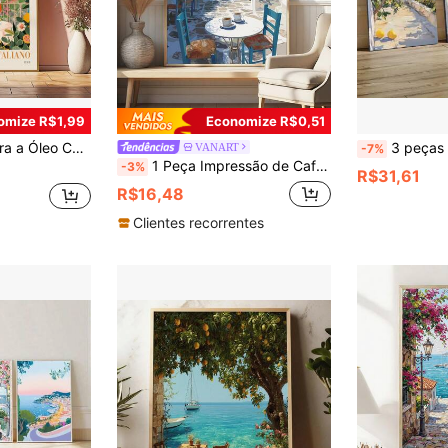
omize R$1,99
Economize R$0,51
r de Decoração de Parede, Decoração de Parede em Tela, Presente Ideal para Corredor, Quarto e Sala de Estar, Presente de Aniversário e Formatura
3 peças Impressões do Tema de Limão da Costa de Amalfi sem Moldura, Arte Gráfica Italiana de Parede, Pintura de Paisage
VANART
-7%
1 Peça Impressão de Café Grego, Pôster Costeiro do Egeu, Arte de Parede das Cíclades, Decoração de Casa Grega, Presente de Festival, Adequado para Quarto, Sala de Estar, Cozinha, Artes de Parede, Decoração de Parede, Decoração de Casa, Decoração de Quarto, Arte de Parede em Tela, Pôsteres, Arte de Parede com Moldura, Moldura Opcional
-3%
R$31,61
R$16,48
Clientes recorrentes