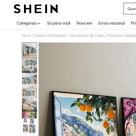
Quad
Use up 
Categorias
Só para você
Novo em
Envio nacional
Pr
Início
Casa e Decoração
Decoração de Casa
Pintura e Caligra
/
/
/