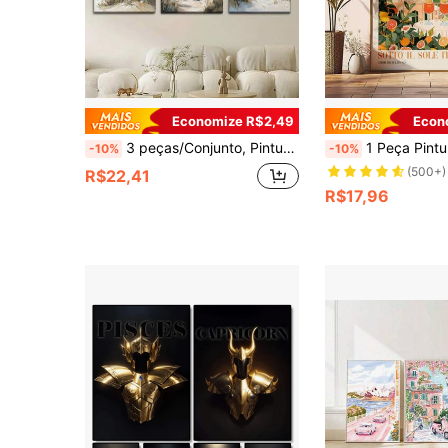
Economize R$2,49
Econ
3 peças/Conjunto, Pintura em Tela - Sem Moldura, Pranchas de Surfe, Cadeiras, Barcos, Pôsteres e Impressões, Sala de Estar, Biblioteca, Escritório, Café, Bar, Arte Abstrata, Presente Perfeito de Aniversário, Feriado, Dia dos Namorados, Ovo de Páscoa
1 Peça Pintura a Óleo Colorida "Dolce Far Niente", Arte Spritz Italiana, Arte de Positano, Costa de Amalfi, Presente de Decoração para Casa, Arte de Parede, Pôste
-10%
-10%
(500+)
R$22,41
R$17,96