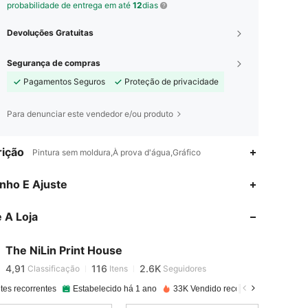
probabilidade de entrega em até
12
dias
Devoluções Gratuitas
Segurança de compras
Pagamentos Seguros
Proteção de privacidade
Para denunciar este vendedor e/ou produto
ição
Pintura sem moldura,À prova d'água,Gráfico
nho E Ajuste
4,91
116
2.6K
 A Loja
4,91
116
2.6K
The NiLin Print House
4,91
116
2.6K
Classificação
Itens
Seguidores
c***n
pago
1 dia atrás
tes recorrentes
Estabelecido há 1 ano
33K Vendido recentemente