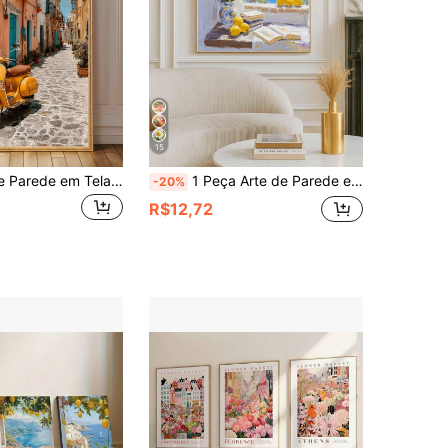
15
1 Peça Arte de Parede em Tela, Arte de Parede Emoldurada, Decoração de Parede Motocicleta Amarela, Pôster de Cena de Rua Italiana, Decoração de Varanda Colorida, Decoração de Viagem Estilo Mediterrâneo, Fotografia Vintage de Motocicleta, Arte Retrô Europeia, Decoração Doméstica com Tema de Restaurante de Verão ou Praia, Pôster Italiano, Decoração Doméstica da Moda, Decoração de Quarto, Decoração de Dormitório, Decoração de Quarto, Decoração de Sala de Estar, Decoração de Banheiro, Decoração de Cozinha, Presente de Feriado
1 Peça Arte de Parede em Tela, Decoração de Parede Emoldurada, Paisagem Marítima com Árvore de Limão Mediterrânea, Obra de Arte de Varanda da Costa Italiana, Paisagem de Limão e Lavanda da Costa Amalfitana, Mural de Oceano Azul e Veleiro, Decoração de Janela com Árvore de Limão Impressionista Vintage
-20%
R$12,72