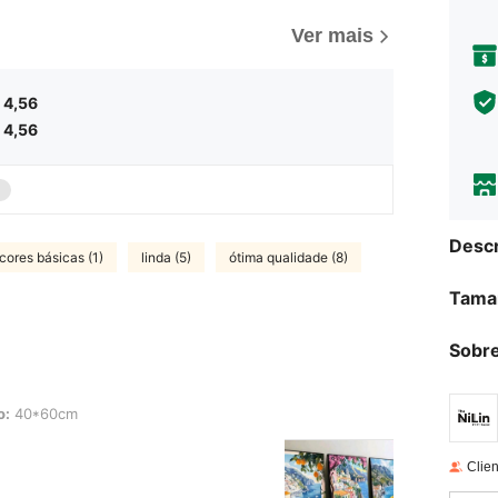
Ver mais
4,56
4,56
Descr
cores básicas (1)
linda (5)
ótima qualidade (8)
Tama
Sobre
m
o:
40*60cm
Clien