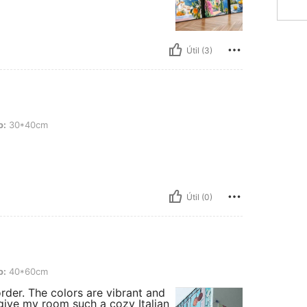
Útil (3)
m
o:
30*40cm
Útil (0)
m
o:
40*60cm
order. The colors are vibrant and
y give my room such a cozy Italian