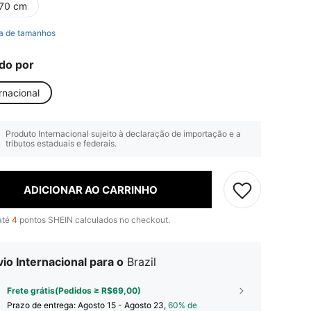
70 cm
a de tamanhos
do por
rnacional
Produto Internacional sujeito à declaração de importação e a
tributos estaduais e federais.
ADICIONAR AO CARRINHO
até
4
pontos SHEIN calculados no checkout.
io Internacional para o
Brazil
Frete grátis(Pedidos ≥ R$69,00)
Prazo de entrega:
Agosto 15 - Agosto 23,
60% de