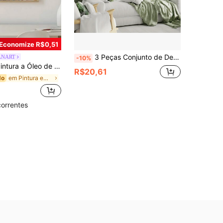
Economize R$0,51
3 Peças Conjunto de Decoração de Parede Estilo Boho, Pôster Pendurado na Porta Estilo Majorca Verde, Arte de Parede com Tema de Árvore de Oliveira e Planta Floral, Decoração Minimalista para Sala de Estar, Quarto, Banheiro, Cozinha, Escritório, Material de Tela (Moldura Opcional)
ANART
-10%
sente de Festival, Adequado para Quarto, Sala de Estar, Dormitório, Artes de Parede, Decoração de Parede, Decoração de Casa, Decoração de Quarto, Arte de Parede em Tela, Pôsteres, Arte de Parede com Moldura, Moldura Opcional
R$20,61
em Pintura em estilo mediterrâneo de verão à beira
do
correntes