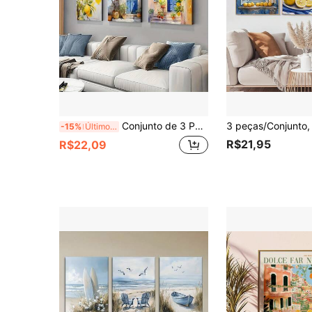
Conjunto de 3 Peças, Arte em Tela de Parede Limão Mediterrâneo, Estilo Artístico Grego e Italiano, Pôster em Tela À Prova d'Água, Decoração para Casa, Escritório, Sala de Estar, Quarto, Banheiro, Sala de Jantar, Uso Interno e Externo, Temporada de Primavera e Verão, Decoração de Pinturas em Tinta em Salas de Estar, Quartos, Salas de Jantar, Molduras Modernas Opcionais, Pôsteres, Artes de Parede, Pinturas em Tela
-15%
Últimos 3 dias
R$21,95
R$22,09