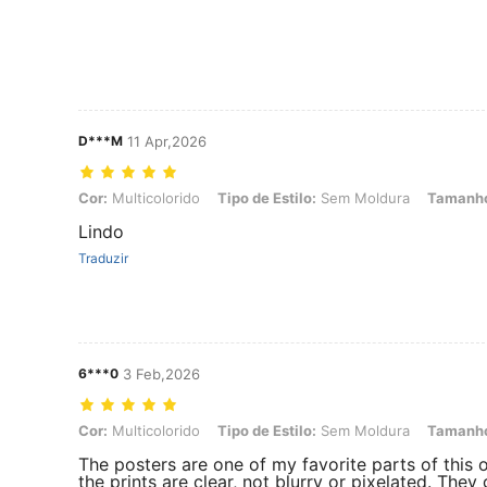
D***M
11 Apr,2026
Cor: Multicolorido, Tipo de Estilo: Sem Moldura, Tamanho: 30*40c
Cor:
Multicolorido
Tipo de Estilo:
Sem Moldura
Tamanh
Lindo
Traduzir
6***0
3 Feb,2026
Cor: Multicolorido, Tipo de Estilo: Sem Moldura, Tamanho: 40*60c
Cor:
Multicolorido
Tipo de Estilo:
Sem Moldura
Tamanh
The posters are one of my favorite parts of this 
the prints are clear, not blurry or pixelated. The