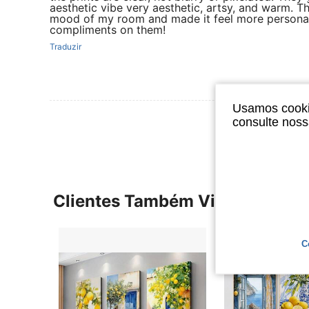
aesthetic vibe very aesthetic, artsy, and warm. 
mood of my room and made it feel more personal a
compliments on them!
Traduzir
Usamos cookie
Ver Mais Ava
consulte nos
Clientes Também Visitaram
C