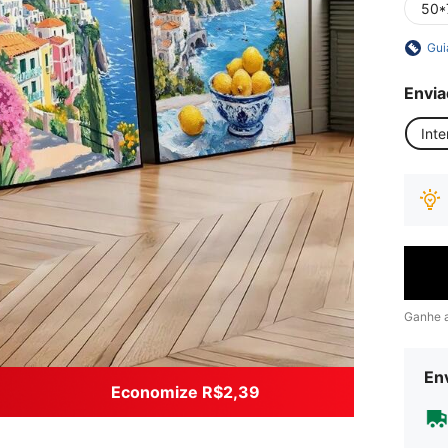
50*
Gui
Envia
Inte
Ganhe 
Env
Economize R$2,39