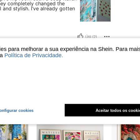
They completely changed the
nd stylish. I’ve already gotten
Útil (2)
s para melhorar a sua experiência na Shein. Para mai
liações
sa
Política de Privacidade
.
onfigurar cookies
Aceitar todos os cooki