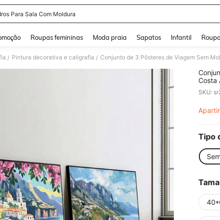
ros Para Sala Com Moldura
and down arrow keys to navigate search Buscas recentes and Pesquisar e Encontr
omoção
Roupas femininas
Moda praia
Sapatos
Infantil
Roupa
fia
Pintura decorativa e caligrafia
/
/
Conjun
Costa 
Arte V
SKU: s
Medite
Estar,
Aparti
PR
Decora
Tipo 
Sem
Tama
40*