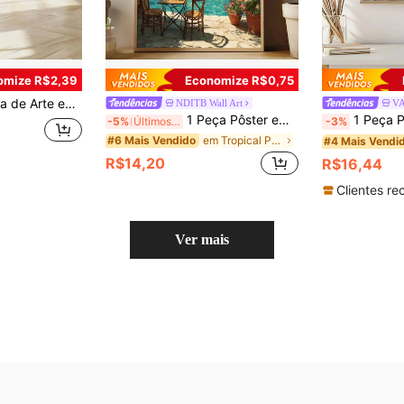
omize R$2,39
Economize R$0,75
K, Adequado para Quarto, Sala de Estar, Dormitório Universitário, Presente para Ela, Molduras Não Inclusas
NDITB Wall Art
V
1 Peça Pôster em Tela de Árvore de Limão, Praia de Verão, Paisagem Costeira Mediterrânea, Arte de Parede Rústica, Impressão de Pintura, Decoração de Casa de Praia, Fazenda, Apartamento, Sala de Estar, Quarto, Decoração Moderna para Casa
1 Peça Pintura a Óleo de Beco Mediterrâneo, Arte de Parede com Flores e Vista do Mar, Arte da Costa Amalfitana, Pre
-5%
Últimos 3 dias
-3%
em Tropical Pintura Decorativa e Caligrafia
#6 Mais Vendido
#4 Mais Vendi
R$14,20
R$16,44
Clientes re
Ver mais