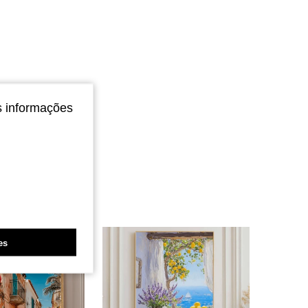
s informações
es