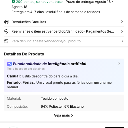
200 pontos, se houver atraso
Prazo de entrega:
Agosto 13 -
Agosto 18
Entrega em 4-7 dias : exclui finais de semana e feriados
Devoluções Gratuitas
Reenviar se o item estiver perdido/danificado · Pagamentos Seguros · Proteção de privacidade
Para denunciar este vendedor e/ou produto
Detalhes Do Produto
Funcionalidade de inteligência artificial
Texto baseado em detalhes
Casual:
Estilo descontraído para o dia a dia.
Feriado, Férias:
Um visual pronto para as férias com um charme
natural.
50 Seguidores
4,61
Material:
Tecido composto
50 Seguidores
4,61
Composição:
94% Poliéster, 6% Elastano
50 Seguidores
4,61
Veja mais
50 Seguidores
4,61