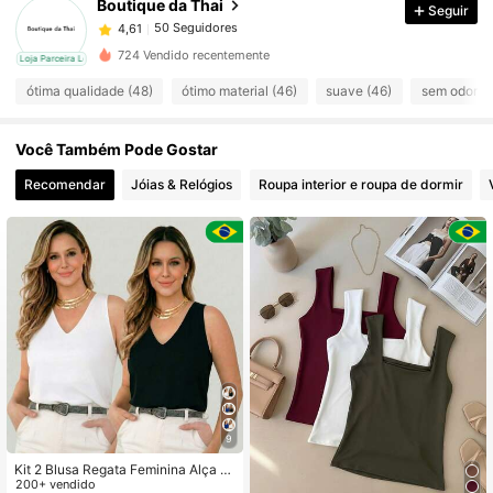
Boutique da Thai
Seguir
50 Seguidores
4,61
5***4
seguido
1 dia atrás
50 Seguidores
4,61
724 Vendido recentemente
cal
Loja Parceira Local
50 Seguidores
4,61
ótima qualidade (48)
ótimo material (46)
suave (46)
sem odores 
50 Seguidores
4,61
Você Também Pode Gostar
50 Seguidores
4,61
50 Seguidores
Recomendar
Jóias & Relógios
Roupa interior e roupa de dormir
4,61
50 Seguidores
4,61
9
Kit 2 Blusa Regata Feminina Alça L
arga Grossa Duna Camiseta Lisa Bá
200+ vendido