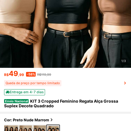
1/3
49
-58%
R$
,99
R$119,99
Queda de preço por tempo limitado
Entrega em 4-7 dias
KIT 3 Cropped Feminino Regata Alça Grossa
Envio Nacional
Suplex Decote Quadrado
Cor: Preto Nude Marrom