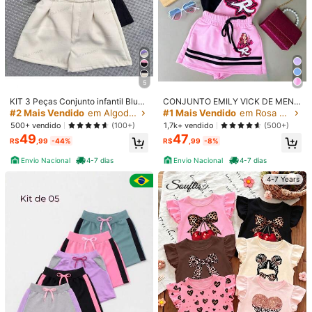
5
KIT 3 Peças Conjunto infantil Blusa
CONJUNTO EMILY VICK DE MENI
+ Short e cinto moda verão menina
NA.
#2 Mais Vendido
em Algodão Camisa coordenada para meninas
#1 Mais Vendido
em Rosa Conjuntos para meninas
4-12
500+ vendido
1,7k+ vendido
(100+)
(500+)
49
47
R$
,99
-44%
R$
,99
-8%
Envio Nacional
4-7 dias
Envio Nacional
4-7 dias
1/6
4-7 Years
62
R$
,90
Entrega em 4-7 dias
Kit com 3 Conjuntos Femin
4,76
(
100+
)
Vendedor Indicado
inos Canelados – Blusa com Babadinhos
+ Short Cós Traseiro
Tamanho