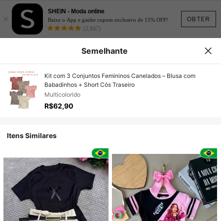
SHEIN - Moda online
×
OBTER
Baixe o App e ganhe cupom exclusivo de 15% OFF!
(2,847)
Semelhante
Kit com 3 Conjuntos Femininos Canelados – Blusa com
Babadinhos + Short Cós Traseiro
Multicolorido
R$62,90
Itens Similares