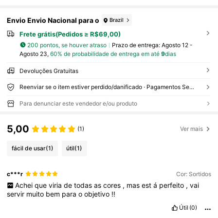
Envio Envio Nacional para o
Brazil
Frete grátis(Pedidos ≥ R$69,00)
200 pontos, se houver atraso
Prazo de entrega:
Agosto 12 -
Agosto 23,
60% de probabilidade de entrega em até
9
dias
Devoluções Gratuitas
Reenviar se o item estiver perdido/danificado · Pagamentos Seguros · Proteção de privacidade
Para denunciar este vendedor e/ou produto
5,00
(1)
Ver mais
fácil de usar
(1)
útil
(1)
c***r
Cor: Sortidos
Achei
que
viria
de
todas
as
cores
,
mas
est
á
perfeito
,
vai
servir
muito
bem
para
o
objetivo
!!
Útil
(0)