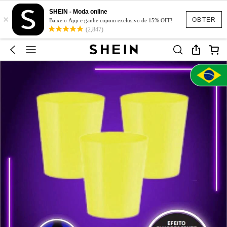
SHEIN - Moda online
×
OBTER
Baixe o App e ganhe cupom exclusivo de 15% OFF!
(2,847)