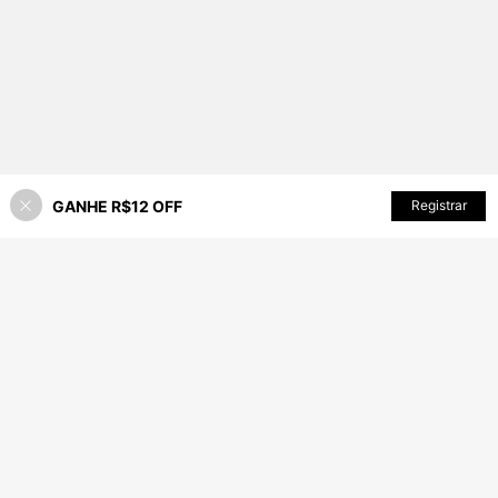
ório...
GANHE R$12 OFF
ADICIONAR AO CARRINHO
Registrar
82% OFF!