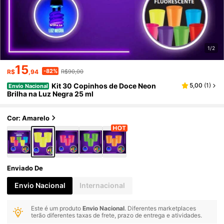
1/2
15
-82%
R$
,94
R$90,00
Kit 30 Copinhos de Doce Neon
5,00
(
1
)
Envio Nacional
Brilha na Luz Negra 25 ml
Cor: Amarelo
Enviado De
Envio Nacional
Internacional
Este é um produto
Envio Nacional
. Diferentes marketplaces
terão diferentes taxas de frete, prazo de entrega e atividades.