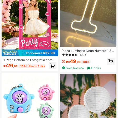
Placa Luminoso Neon Número 1 30
Economize R$2,90
cm
(100+)
1 Peça Bottom de Fotografia com M
49
R$
,99
-63%
oldura Rosa 180*90cm, Decoração
26
R$
,09
-10%
Últimos 3 dias
de Bottom com Moldura de Dama R
Envio Nacional
4-7 dias
osa, Decoração de Festa de Casam
ento, Adereço de Fotografia para B
ottom