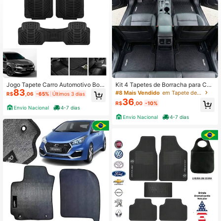
59 Seguidores
4,89
59 Seguidores
4,89
59 Seguidores
4,89
Jogo Tapete Carro Automotivo Borr
Kit 4 Tapetes de Borracha para Carr
83
acha Universal 3 Peças Preto
o Universal – Antiderrapante Laváv
#8 Mais Vendido
em Tapete de carro
R$
,06
-65%
Últimos 3 dias
el p/ Todos os Modelos
36
R$
,00
-10%
Envio Nacional
4-7 dias
Envio Nacional
4-7 dias