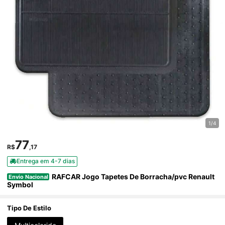
1/4
77
R$
,17
Entrega em 4-7 dias
RAFCAR Jogo Tapetes De Borracha/pvc Renault
Envio Nacional
Symbol
Tipo De Estilo