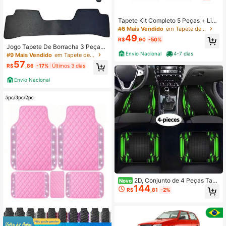
Tapete Kit Completo 5 Peças + Lixe
ira em Couro + Aromatizante Peque
#6 Mais Vendido
em Tapete de carro
no
49
R$
,90
-50%
Jogo Tapete De Borracha 3 Peças
Com Logo e Nome Bordado HB20 2
Envio Nacional
4-7 dias
#9 Mais Vendido
em Tapete de carro
012 a 2023 Preto Frisart
57
R$
,86
-17%
Últimos 3 dias
Envio Nacional
2D, Conjunto de 4 Peças Tape
Novo
144
tes de Chão de Carro com Impressã
R$
,81
-2%
o de Bottom de Borda Verde de Alta
Tecnologia - Fácil de Limpar e Man
ter, Adequado para Decoração e Pr
oteção do Assento do Motorista, Ac
essórios Modernos e Elegantes, Mel