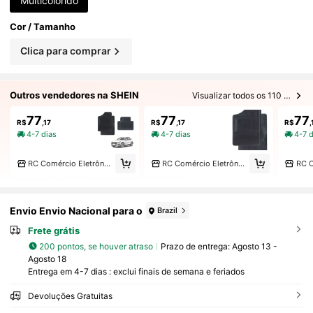
Multicolorido
Cor / Tamanho
Clica para comprar
Outros vendedores na SHEIN
Visualizar todos os 110 vendedores
77
77
77
R$
,17
R$
,17
R$
,
4-7 dias
4-7 dias
4-7 
RC Comércio Eletrônico
RC Comércio Eletrônico
Envio Envio Nacional para o
Brazil
Frete grátis
200 pontos, se houver atraso
Prazo de entrega:
Agosto 13 -
Agosto 18
Entrega em 4-7 dias : exclui finais de semana e feriados
Devoluções Gratuitas