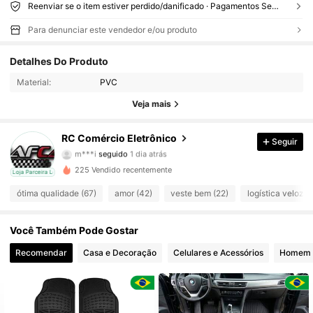
Reenviar se o item estiver perdido/danificado · Pagamentos Seguros · Proteção de privacidade
Para denunciar este vendedor e/ou produto
Detalhes Do Produto
59 Seguidores
4,89
Material:
PVC
59 Seguidores
4,89
Veja mais
59 Seguidores
4,89
RC Comércio Eletrônico
Seguir
m***i
seguido
1 dia atrás
59 Seguidores
4,89
225 Vendido recentemente
cal
Loja Parceira Local
ótima qualidade (67)
amor (42)
veste bem (22)
logística veloz (
59 Seguidores
4,89
Você Também Pode Gostar
59 Seguidores
4,89
Recomendar
Casa e Decoração
Celulares e Acessórios
Homem
59 Seguidores
4,89
59 Seguidores
4,89