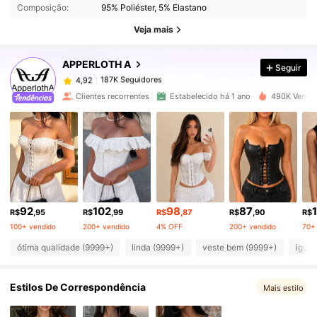
Composição:
95% Poliéster, 5% Elastano
187K Seguidores
4,92
Veja mais
APPERLOTH A
Seguir
187K Seguidores
4,92
f***s
pago
1 dia atrás
Clientes recorrentes
Estabelecido há 1 ano
490K Vendid
187K Seguidores
4,92
187K Seguidores
4,92
187K Seguidores
4,92
92
102
98
87
R$
,95
R$
,99
R$
,87
R$
,90
R$
100+ vendido
200+ vendido
4% OFF
200+ vendido
70+
187K Seguidores
4,92
ótima qualidade (9999+)
linda (9999+)
veste bem (9999+)
igual
Estilos De Correspondência
Mais estilo
187K Seguidores
4,92