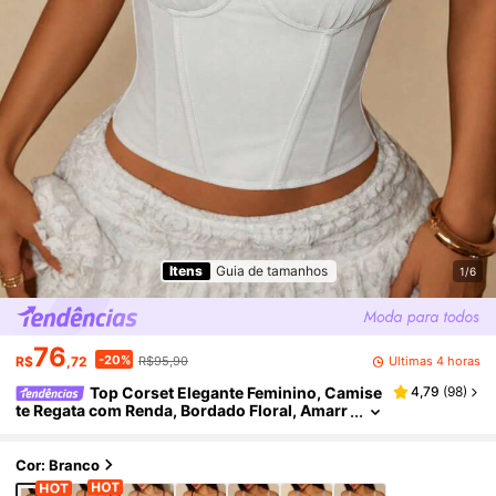
Itens
Guia de tamanhos
1/6
76
-20%
Últimas 4 horas
R$
,72
R$95,90
Top Corset Elegante Feminino, Camise
4,79
(
98
)
te Regata com Renda, Bordado Floral, Amarr
ação nas Costas, Sem Costas, com Barbata
nas, Modelador de Cintura, Modelador Corporal
Multifuncional, Adequado para Carnaval, Festiv
Cor: Branco
al de Música, Temporada de Casamento, Festa, P