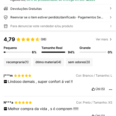
Devoluções Gratuitas
Reenviar se o item estiver perdido/danificado · Pagamentos Seguros · Proteção de privacidade
Para denunciar este vendedor e/ou produto
4,79
(98)
Ver mais
Pequeno
Tamanho Real
Grande
6%
94%
0%
recompraria
(1)
ótimo material
(4)
sem odores
(3)
j***m
Cor: Branco / Tamanho: L
Lindooo
demais
,
super
confort
á
vel
!!
Útil
(5)
N***a
Cor: Preto / Tamanho: XS
Melhor
compra
da
vida
,
s
ó
comprem
!!!!!
Útil
(3)