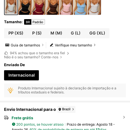
asseio e Outras Ocasiões
Tamanho
:
BR
Padrão
PP
(XS)
P
(S)
M
(M)
G
(L)
GG
(XL)
Guia de tamanhos
Verifique meu tamanho
94%
achou que o tamanho era fiel
Não é o seu tamanho? Conte-nos
Enviado De
Internacional
Produto Internacional sujeito à declaração de importação e a
tributos estaduais e federais.
Envio Internacional para o
Brazil
Frete grátis
200 pontos, se houver atraso
Prazo de entrega:
Agosto 18 -
Agosto 26,
60% de probabilidade de entrega em até
12
dias