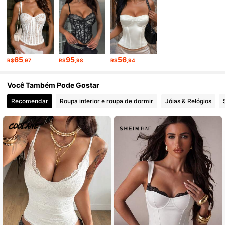
187K Seguidores
4,92
187K Seguidores
4,92
65
95
56
R$
,97
R$
,98
R$
,94
187K Seguidores
4,92
Você Também Pode Gostar
Recomendar
Roupa interior e roupa de dormir
Jóias & Relógios