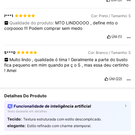
l***1
Cor: Preto / Tamanho: S
Qualidade do produto:
MTO
LINDOOOO
,
define
mto
o
corpoooo
!!!
Podem
comprar
sem
medo
Útil
(1)
5***0
Cor: Branco / Tamanho: S
Muito
lindo
,
qualidade
ó
tima
!
Geralmente
a
parte
do
busto
fica
pequeno
em
mim
quando
pe
ç
o
S
,
mas
essa
deu
certinho
!
Amei
Útil
(22)
Detalhes Do Produto
Funcionalidade de inteligência artificial
Texto baseado em detalhes
Tecido:
Textura estruturada com estilo descomplicado.
elegante:
Estilo refinado com charme atemporal.
187K Seguidores
4,92