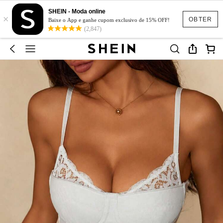
SHEIN - Moda online
×
OBTER
Baixe o App e ganhe cupom exclusivo de 15% OFF!
(2,847)