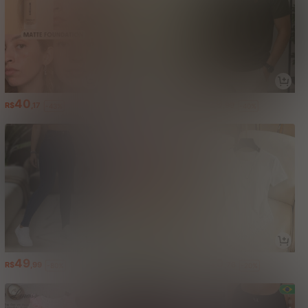
40
14
29
R$
,17
R$
,50
R$
,99
-43%
-9%
-40%
49
32
40
R$
,99
R$
,02
R$
,76
-80%
-47%
-20%