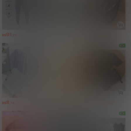
91
142
49
R$
,29
R$
,95
R$
,90
-24%
-62%
8
34
51
R$
,76
R$
,90
R$
,99
-12%
-60%