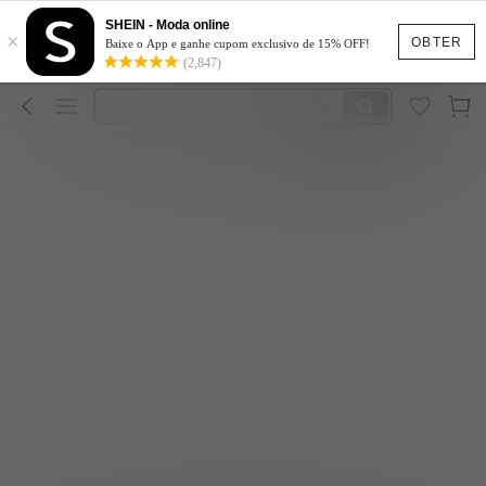
SHEIN - Moda online
×
Vestido Longo
OBTER
Baixe o App e ganhe cupom exclusivo de 15% OFF!
(2,847)
Brinquedos Sensuais Adultos
Vestido Feminino
Conjunto Feminino
Vestido De Festa Casamento
Vestido Longo
Nenhum artigo encontrado.
Brinquedos Sensuais Adultos