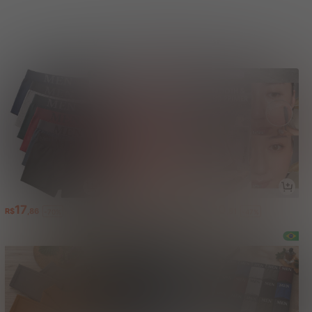
Você Também Pode Gostar
17
18
20
R$
,86
R$
,83
R$
,81
-70%
-48%
-47%