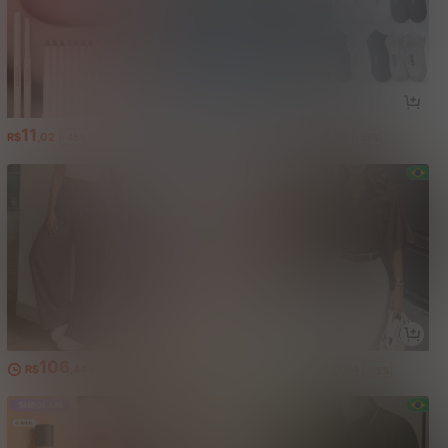
11
47
8
R$
,02
R$
,49
R$
,98
-45%
-52%
-55%
106
15
55
R$
,44
R$
,56
R$
,94
-12%
-48%
-15%