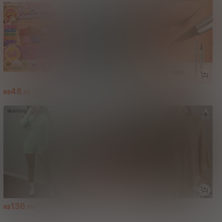
48
21
15
R$
,33
R$
,03
R$
,85
-3%
-43%
-43%
136
31
67
R$
,75
R$
,92
R$
,16
-5%
-68%
-20%