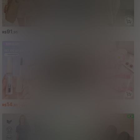
91
59
94
R$
,95
R$
,00
R$
,95
-61%
14
66
27
R$
,61
R$
,99
R$
,12
-44%
-67%
-20%