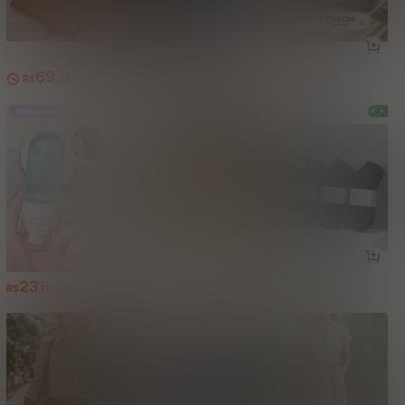
69
66
24
R$
,99
R$
,99
R$
,85
-63%
-76%
-66%
23
87
8
R$
,15
R$
,16
R$
,98
-47%
-20%
-82%