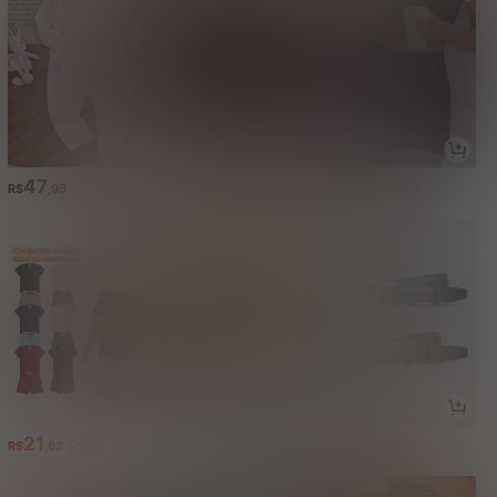
47
60
24
R$
,95
R$
,41
R$
,26
-70%
-75%
21
78
15
R$
,62
R$
,99
R$
,68
-70%
-39%
-25%