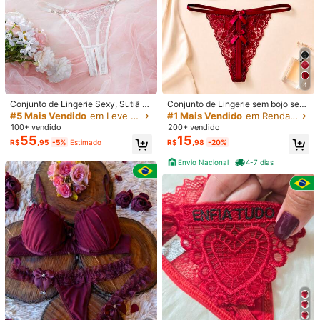
4
Conjunto de Lingerie Sexy, Sutiã e
Conjunto de Lingerie sem bojo sexy
Calcinha Bordados em Rosa Claro
Simples Renda Transparente Nó Co
#5 Mais Vendido
em Leve alongamento Lingerie Sexy Feminina
#1 Mais Vendido
em Renda Conjuntos de lingerie sexy feminina
e Branco, Design Ombro de Fora, M
stas nuas / sem costas sexy FEMINI
100+ vendido
200+ vendido
inimalista Porém Luxuoso, Elegante
NA TEEN CONFORTO MEIAS
55
15
R$
,95
-5%
Estimado
R$
,98
-20%
e Atraente, Charme Único e Sofisti
cação da Moda
Envio Nacional
4-7 dias
1/5
119
R$
,99
Entrega em 4-7 dias
Conjunto Lingerie Sensual Mistério Do Amor Sexy
Tamanho
:
BR
Padrão
P
M
(M)
G
GG