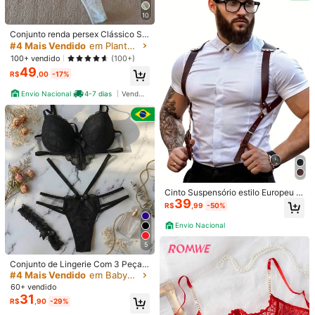
Coração
25
R$
,55
-22%
10
Envio Nacional
4-7 dias
Conjunto renda persex Clássico Se
xy Conjuntos Sexy Renda Bralette
#4 Mais Vendido
em Plantas Lingerie Sexy Feminina
Triângulo Decote V Fio dental Tang
100+ vendido
(100+)
as
49
R$
,00
-17%
Envio Nacional
4-7 dias
Vendedor Indicado
14
SHEIN BAE 5 Peças Conjunto de Li
Cinto Suspensório estilo Europeu P
ngerie Sexy Feminina com Alças Fi
200+ vendido
39
eaky Blinders em couro sintético aj
R$
,99
-50%
nas e Renda na Cor Sólida
75
ustáveis, arnês, alças - Arreio
R$
,00
-10%
Estimado
Envio Nacional
5
Body feminino Sutiã e calcinha com
Conjunto de Lingerie Com 3 Peças
abertura e laço sensual
900+ vendido
Sutiã Calcinha e Pernerira conjunto
#4 Mais Vendido
em Babydolls Conjuntos de lingerie sexy feminina
19
R$
,90
-49%
s com calcinhas e sutiãs fio dental
60+ vendido
31
R$
,90
-29%
Envio Nacional
4-7 dias