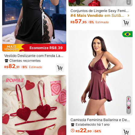
4
Conjuntos de Lingerie Sexy Femini
#1 Mais Vendido
em Cachorro Roupa de dormir feminina
na
#4 Mais Vendido
em Sutiãs Demi Lingerie Sexy Feminina
4
Quase esgotado!
SHEIN Conjunto de Pijama Feminin
57
R$
,95
-5%
Estimado
o com Estampa de Cachorrinho, To
#1 Mais Vendido
#1 Mais Vendido
em Cachorro Roupa de dormir feminina
em Cachorro Roupa de dormir feminina
Kit 3 Meias Respiráveis Para Esport
p de Manga Curta e Shorts, Único P
Quase esgotado!
Quase esgotado!
500+ vendido
(1000+)
e Treino E Corrida Antiderrapantes
200+ vendido
eitilho
Confirme sua idade
53
#1 Mais Vendido
em Cachorro Roupa de dormir feminina
Conforto E Estilo
29
R$
,59
-20%
Último dia
R$
,75
-25%
Quase esgotado!
Este site contém produtos destinados
Envio Nacional
4-7 dias
Economize R$8,39
a adultos. Para entrar, você deve
confirmar que é maior de idade.
Vestido Deslizante com Fenda Late
ral Sexy de Seda para Mulheres, Ve
Clientes recorrentes
stido Justo Bodycon com Decote e
82
R$
,51
-9%
Estimado
m V, Laço de Renda no Busto, Roup
SOU ACIMA DE 18 ANOS
a Doméstica Elástica e Amiga da P
ele, Ideal para Encontros, Festivais
de Música
SOU MENOR DE 18 ANOS
7
Meia Calça Feminina 70D Efeito Bri
lho Cetim Segunda Pele Modelador
#3 Mais Vendido
em Carnavais Calças Femininas
Camisola Feminina Bailarina e Deta
a Anti Celulite
200+ vendido
lhes em Renda para Mulheres com
Estabelecido há 1 ano
Estilo Sensual Confort
29
22
R$
,99
-63%
R$
,80
-54%