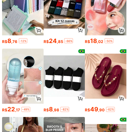
Economize R$73,99
8
24
18
-12%
-66%
-50%
R$
,76
R$
,85
R$
,02
Meia Calça Térmica Pelúcia Marro
m Tamanho Único
#2 Mais Vendido
em Casual-Confortável Calças Femininas
3k+ vendido
(500+)
6
26
R$
,00
-74%
Oferta Relâmpago
05:10:37
Envio Nacional
4-7 dias
1,9k+ vendido
(1000+)
68
R$
,12
-8%
Napfluff
22
8
49
-49%
-82%
-62%
R$
,17
R$
,98
R$
,90