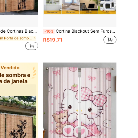
dins, Varandas e Salas de Chá. O Design Simples de Sombra de Bambu é Prático e Durável, Transformando Instantaneamente Espaços Externos em um Abrigo Poético.
Cortina Blackout Sem Furos, Cortina Blackout Temporária Portátil e Removível com Recorte Próprio e Gancho e Laço, Adequada para Janelas, Quartos, Salas, RVs e Dormitórios
-10%
em Porta de sombra e cobertura de janela
R$19,71
 Vendido
de sombra e
a de janela