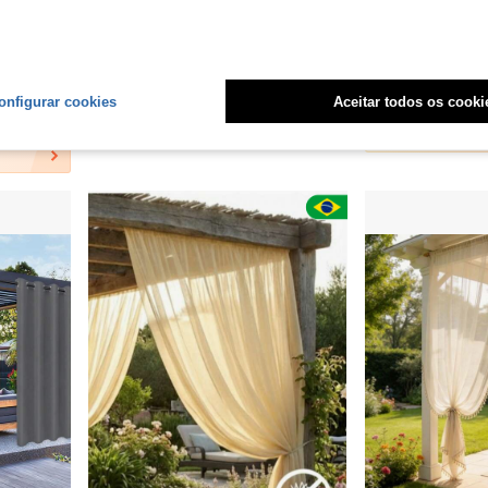
 R$5,70
E
 Ajustável, Adequado para Gazebo, Pátio, Cabana, Quintal, Varanda, Jardim, Pavilhão, Sacada e Corredor
1/2 Peças Protetor Solar Magnético de Camada Dupla para Carro, Adequado para Janelas Laterais Traseiras, Proporciona Cobertura de Privacidade Blackout Total ou Parcial, Cortina Magnética para Janela de Carro
Conjunto de Cortina de Chuveiro Dobrável Sem Furos, Inclui Ganchos e Amarrações, Cortina Blackout de Cor Sólida, Adequada par
-10%
-10%
em Porta de sombra e cobertura de janela
em Porta de sombra e cobertura de janela
#4 Mais Vendido
R$117,89
onfigurar cookies
Aceitar todos os cooki
R$29,69
3
outros vende