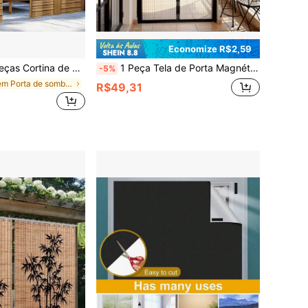
Economize R$2,59
ersiana com Textura de Madeira; Durável e Resistente às Intempéries; Lavável em Máquina; Ideal para Gazebos, Pátios e Jardins
1 Peça Tela de Porta Magnética, Tela Mosquiteira Respirável, Cortina de Tela Magnética com Fechamento Automático, Permite a Entrada de Ar Fresco Mantendo os Insetos Fora, Adequado para Quarto, Cozinha, Sala de Estar, Sala de Jantar, Varanda, Amigável para Animais de Estimação
-5%
em Porta de sombra e cobertura de janela
R$49,31