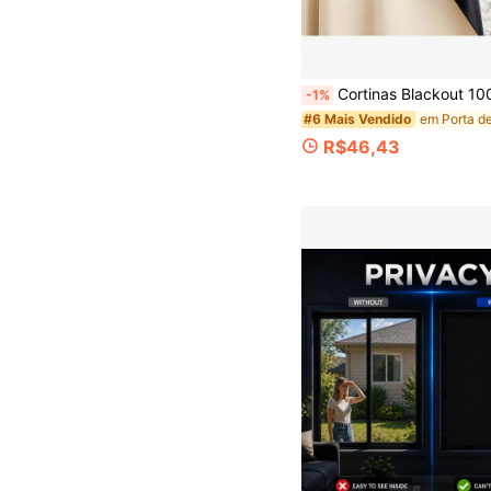
Cortinas Blackout 100%, Acompanha Ganchos e Laços, Cortinas Adesivas sem Furos, Cortinas Térmicas Iso
-1%
#6 Mais Vendido
R$46,43