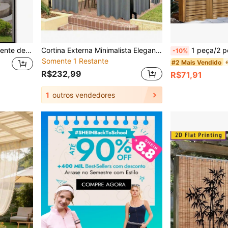
Espiral de Mosquito, Repelente de Mosquito, Cortina de Porta de Verão, Cortina de Porta Repelente de Mosquito, Cortina de Porta Magnética, Cortina de Porta com Isolamento Térmico, Cortina de Tecido de Cortina de Porta Magnética, Tela de Janela para Mosquito, Nova Tela de Porta Magnética para Mosquito, Largura 100/120/140cm Comprimento 240cm - Material de Malha Fina, Tela de Mosquito com Ímãs Completos, Pode Ser Fechada Separadamente para Varanda, Fácil de Instalar (Preto/Branco) Cortina de Porta Repelente de Mosquito de Verão/Tela Magnética para Mosquito/Tela de Mosquito/Cortina de Tela de Mosquito para Porta/Tela Magnética para Mosquito Apalus/Tela de Mosquito para Porta de Entrada
Cortina Externa Minimalista Elegante de Cor Sólida
1 peça/2 peças Cortina de Janela Externa Incluindo Ganchos; Projetada com Estampa de P
-10%
Somente 1 Restante
#2 Mais Vendido
R$232,99
R$71,91
1
outros vendedores