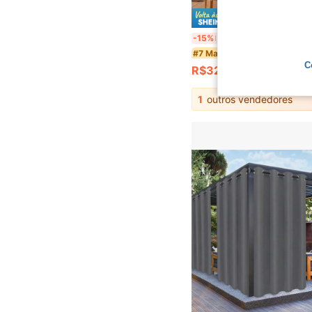
Economize
4/2/1 Peças Cortinas de Tela Mosquiteira Branca Transparente para Uso Externo, Design de Bolso para Varão de Cortina de Vual Transparente, Respirável, Altura
-15%
Últimos 3 dias
#7 Mais Vendido
C
R$32,29
1
outros vendedores