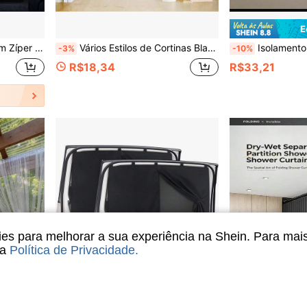
E
s e Portas de Apartamentos em Mudança
Vários Estilos de Cortinas Blackout: Cortinas Blackout para Claraboia, Persianas Resistentes a UV, Painéis Blackout Temporários. Fácil de Instalar, Pode Ser Cortado em Qualquer Tamanho. Persianas Blackout Portáteis de Cobertura Total Novas, Adequadas para Quartos e Janelas de Carro.
Isolamento Reflexivo Autoadesivo de Dupla Camada, Filme de Isolamento Térmico Dupla Face, Adequado para Janelas e Janelas de RV, Aplicável p
-3%
-10%
R$18,34
R$33,21
s para melhorar a sua experiência na Shein. Para mai
sa
Política de Privacidade
.