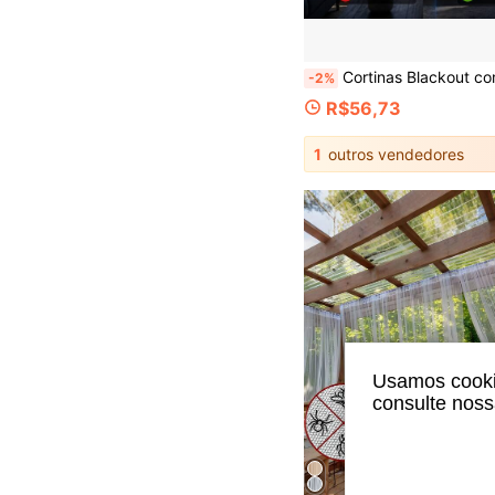
Cortinas Blackout com Zíper Duplo Ajustável, Fáceis de Instalar e Remover, Adequadas para Janela
-2%
R$56,73
1
outros vendedores
Usamos cookie
consulte nos