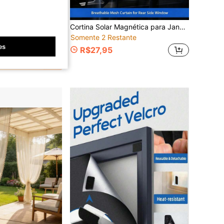
conomize R$13,10
a Casa, Cortina de Cama de Salão de Beleza, Cortina de Privacidade Sem Furos, Cortina Super Blindada à Prova de Vento para Todas as Estações, Cortina de Porta, Cortina de Chuveiro Doméstica
Cortina Solar Magnética para Janela Lateral de Carro, Malha Fina com Proteção UV, Não Transparente, Não Afeta o Fechamento da Janela, Instalação com Um Clique, Dobrável, Cortina de Privacidade, Compatível com 99% dos Modelos de Carro
Somente 2 Restante
es
R$27,95
dores