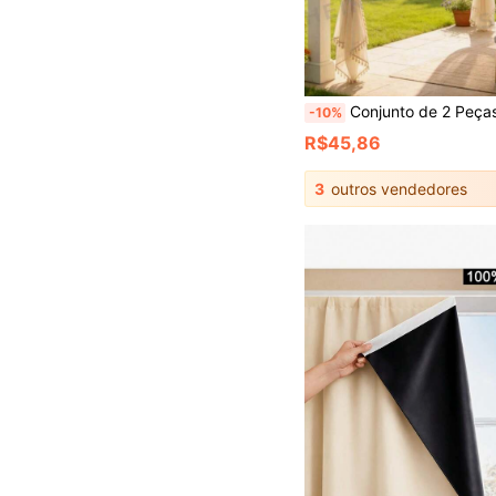
Conjunto de 2 Peças Cortinas Transparentes de Cor Sólida para Uso Externo, Cortinas Transparentes com Renda Estilo Boêmio, Cortinas Filtrantes de Luz Não Transparentes Adequadas para Varanda Externa, Hotel, Piscina, Corredor de Jar
-10%
R$45,86
3
outros vendedores