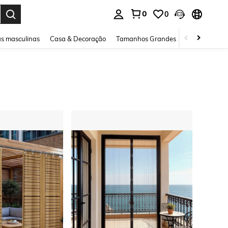
0
0
ar. Press Enter to select.
s masculinas
Casa & Decoração
Tamanhos Grandes
Joias e acessó