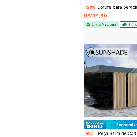
Cortina para pergolado gazebo livre de insetos e poe
-20%
R$119,90
Envio Nacional
4-7 d
Economize
1 Peça Barra de Cortina Suspensa para Uso Externo, À Prova d'Água, Fácil Instalação, Resistente ao Vento, Adequada para Pátio, Varanda, Sacada, Sombreamento, Prote
-5%