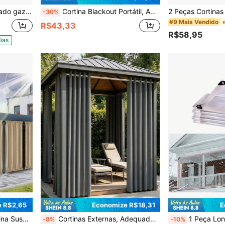
ira para area externa
Cortina Blackout Portátil, Adequada para Quarto e Viagem, Design de Zíper Único, 100% Blackout Total, Instalação Fácil sem Perfuração, Proteção UV
-30%
#9 Mais Vendido
R$43,33
R$58,95
ias
 R$2,65
Economize R$18,31
E
ção de Privacidade na Entrada, Sombreamento de Garagem
Cortinas Externas, Adequadas para Pátios, Varandas, Gazebos, Resistentes a UV e Desbotamento, Oferecendo Proteção Solar e Decoração de Privacidade
1 Peça Lona Transparente e À Prova d'Água, Adequada para Varanda, Alpendre, Jardim, Fei
-8%
-10%