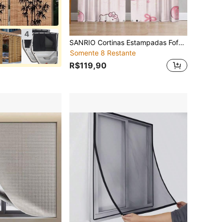
4
SANRIO Cortinas Estampadas Fofas (2 Peças/Conjunto) - Cortinas Decorativas com Estampa de Desenho Animado Premium, Design de Bolso para Vara, Adequadas para Todas as Estações; Ideal para Exterior, Gazebo, Quarto, Cozinha, Escritório, Estudo e Sala de Estar. Um Item de Decoração Doméstica Essencial que Bloqueia Efetivamente a Luz Solar, Combinando Estética e Praticidade.
Somente 8 Restante
R$119,90