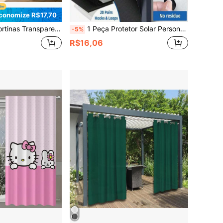
conomize R$17,70
 Renda Boêmia, Cortinas Translúcidas para Privacidade em Varanda Externa, Hotel, Piscina, Corredor do Jardim, Varanda do Quarto, Decoração da Sala de Estar
1 Peça Protetor Solar Personalizável, 100% Novo, Proteção UV, Adequado para Quarto, Janela de Carro, Sala de Estar, Cozinha, Fácil Instalação
-5%
R$16,06