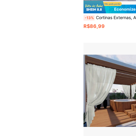
Economize
Cortinas Externas, Adequadas para Pátio, Varanda, Gazebo, Resistentes a UV e Resistentes ao Desbotamento, Combinand
-13%
R$86,99