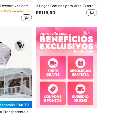
2 Peças Cortinas Decorativas com Estampa, Cortinas Blackout com Estampa de Gato Fofo & Laço Rosa, Estilo de Pendurar com Passante para Vara, Uso em Todas as Estações, Adequado para Quarto, Escritório, Cozinha, Sala de Estar, Estudo e Decoração Doméstica, Lavável em Máquina, Múltiplos Tamanhos Disponíveis, Decoração Essencial para Casa
2 Peças Cortinas para Área Externa, Adequadas para Pátio, Varanda, Gazebo, Resistentes a UV e à Desbotamento, Proporcionam Função de Sombreamento e Decoração de Privacidade
em Porta de sombra e cobertura de janela
R$116,90
conomize R$6,70
ta de Polietileno Durável, Resistente à Água, à Prova de Vento, Resistente a Rasgos, Ótima para Cobrir Alpendre, Plantas, Camping, Etc.