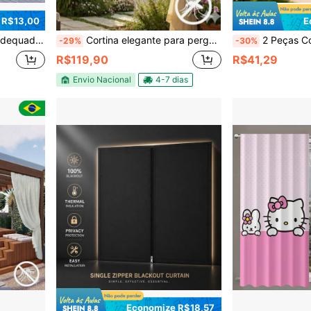
 R$13,00
E
o Funções Decorativas de Sombra e Privacidade;
Cortina elegante para pergolado gazebo protege contra insetos poeira palha
2 Peças Cortinas Transparentes de Cor Sólida para Uso Externo, Cortinas Transparentes com Barra de
-29%
-30%
R$119,90
R$41,29
Envio Nacional
4-7 dias
Economize R$18,57