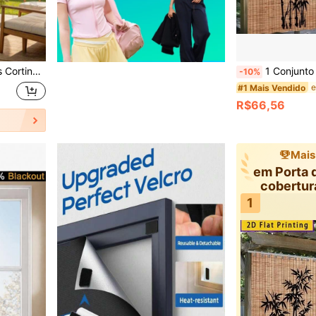
dim, Proteção de Privacidade, Quarto, Sacada, Sala de Estar, Cortinas Decorativas
1 Conjunto de Cortinas Blackout com Padrão de Bambu Estilo Chinês, Adequado para Pendurar em Pátios, Jar
-10%
#1 Mais Vendido
R$66,56
Mais
em Porta 
cobertur
1