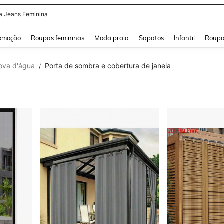
a Jeans Feminina
and down arrow keys to navigate search Buscas recentes and Pesquisar e Encontr
omoção
Roupas femininas
Moda praia
Sapatos
Infantil
Roupa
ova d'água
Porta de sombra e cobertura de janela
/