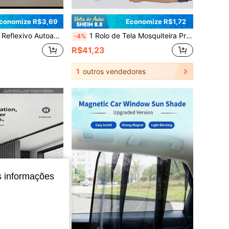
conomize R$3,69
Economize R$1,72
ara Calor de Verão, Portas de Garagem, Telhados, Carros, Isolamento de Folha de Alumínio Dupla Face, Capa de Porta de Garagem à Prova de Vento e Chuva Aplicável para Janelas, RVs, Porões, Inverno e Verão
1 Rolo de Tela Mosquiteira Preta Autoadesiva, Cortável DIY à Prova de Insetos com Fita de Gancho e Laço, Fácil de Colar e Instalação Rápida, Tela de Substituição Barreira Contra Mosquitos para Quarto, Varanda e Uso Doméstico Diário Anti-Insetos
-4%
R$41,23
1
outros vendedores
s informações