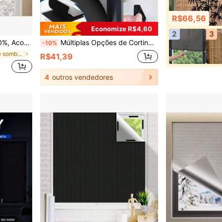
R$66,56
Economize R$4,60
2
3
lantes para Quarto, Fácil Instalação
Múltiplas Opções de Cortinas Blackout: Cortinas para Claraboia, Cortinas com Proteção UV e Painéis Temporários Blackout. Instalação Fácil, Tamanho Personalizável. Excelente Efeito Blackout, Tecido Leve, Armazenamento Conveniente. Escolha Ideal para Quarto e Janelas de Carro.
-10%
em Porta de sombra e cobertura de janela
R$41,39
4
outros vendedores