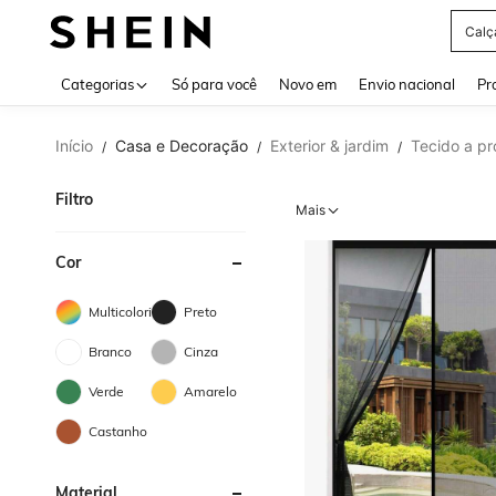
Calç
Use up 
Categorias
Só para você
Novo em
Envio nacional
Pr
Início
Casa e Decoração
Exterior & jardim
Tecido a pr
/
/
/
Filtro
Mais
Cor
Multicolorido
Preto
Branco
Cinza
Verde
Amarelo
Castanho
Material