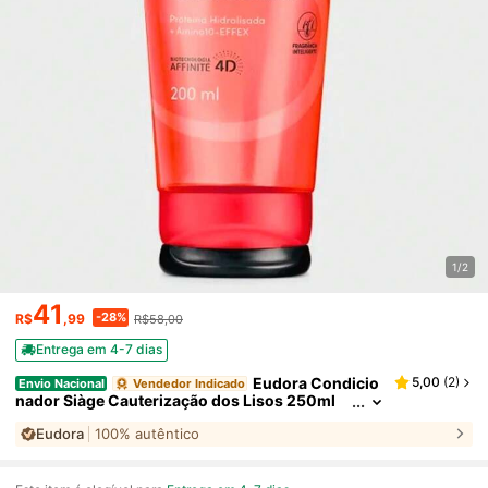
1/2
41
-28%
R$
,99
R$58,00
Entrega em 4-7 dias
Eudora Condicio
5,00
(
2
)
Envio Nacional
Vendedor Indicado
nador Siàge Cauterização dos Lisos 250ml
Eudora
100% autêntico