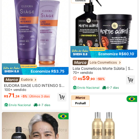
Economize R$60,10
Lola Cosmeticos
Lola Cosmeticos Morte Súbita | Spr
Economize R$3,75
ay Leave-in + Máscara - Lola Cos
70+ vendido
metics
59
R$
,90
-50%
Eudora
EUDORA SIAGE LISO INTENSO SH
Envio Nacional
4-7 dias
AMPOO + CONDICIONADOR
100+ vendido
71
R$
,24
-5%
Últimos 3 dias
Envio Nacional
4-7 dias