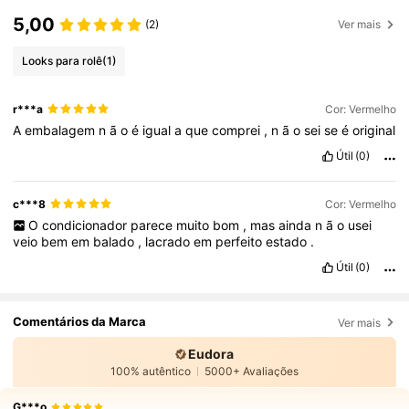
5,00
(2)
Ver mais
Looks para rolê
(1)
r***a
Cor: Vermelho
A
embalagem
n
ã
o
é
igual
a
que
comprei
,
n
ã
o
sei
se
é
original
Útil
(0)
c***8
Cor: Vermelho
O
condicionador
parece
muito
bom
,
mas
ainda
n
ã
o
usei
veio
bem
em
balado
,
lacrado
em
perfeito
estado
.
Útil
(0)
Comentários da Marca
Ver mais
Eudora
100% autêntico
5000+ Avaliações
G***o