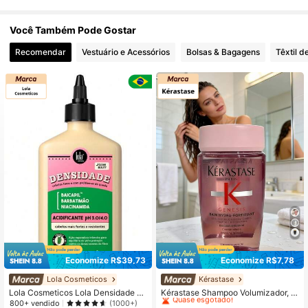
Você Também Pode Gostar
Recomendar
Vestuário e Acessórios
Bolsas & Bagagens
Têxtil d
Economize R$39,73
Economize R$7,78
Lola Cosmeticos
Kérastase
#1 Mais Vendido
em Xampu Tratamento Capilar
Quase esgotado!
Lola Cosmeticos Lola Densidade A
Kérastase Shampoo Volumizador, A
cidificante 250g
dequado para Cabelos Finos, Volum
800+ vendido
(1000+)
#1 Mais Vendido
#1 Mais Vendido
em Xampu Tratamento Capilar
em Xampu Tratamento Capilar