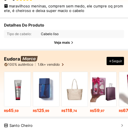
maravilhoso meninas, comprem sem medo, ele cumpre oq prom
ete, é cheiroso e deixa super macio o cabelo
Detalhes Do Produto
Tipo de cabelo:
Cabelo liso
Veja mais
Eudora
Seguir
100% autêntico
1.6k+ vendido
45
125
118
59
6
R$
,59
R$
,99
R$
,74
R$
,97
R$
Santo Cheiro