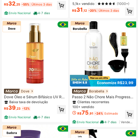
iza o Cabelo, Revitalizante & Repar
32
Quase esgotado!
Quase esgotado!
5,1k+ vendido
(1000+)
R$
,25
-55%
Últimos 3 dias
ador, Fórmula Leve, 80ml/2.7oz
31
#1 Mais Vendido
em Xampu Tratamento Capilar
R$
,12
-20%
Últimos 3 dias
Envio Nacional
4-7 dias
Quase esgotado!
Economize R$23,99
Dove
Borabella
Dove Óleo e Sérum Bifásico UV Re
Passo 2 Não Chore Mais Progressiv
pair & Glow 110ml
a Borabella 350ml +Cumbuca/Esco
Baixa taxa de devolução
Clientes recorrentes
va/Óleo
39
100+ vendido
R$
,23
-12%
75
R$
,91
-24%
Estimado
Envio Nacional
4-7 dias
Envio Nacional
4-7 dias
Vendedor Indicado