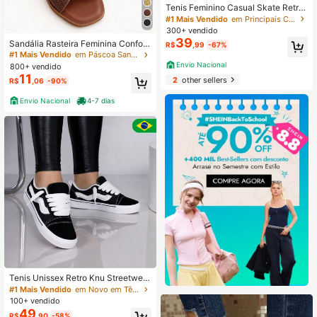
Tenis Feminino Casual Skate Retro
Classico Confortavel Costurado Le
#1 Mais Vendido
em Principais Crescimentos Semanais Sapatos esport
ve Sola Macia
300+ vendido
39
Sandália Rasteira Feminina Confort
R$
,99
-67%
ável Casual para Dia a Dia
#1 Mais Vendido
em Páscoa Sandálias Femininas
Envio Nacional
800+ vendido
11
2
other sellers
R$
,06
-90%
Envio Nacional
4-7 dias
Tenis Unissex Retro Knu Streetwear
skate Casual Moda Classico Mais V
#1 Mais Vendido
em Novo em Tênis Feminino
endido Promocao
100+ vendido
49
R$
,90
-58%