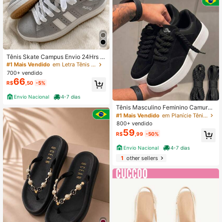
Tênis Skate Campus Envio 24Hrs 3
4 35 36 37 38 39 40 41 42 43
#1 Mais Vendido
em Letra Tênis Masculino
700+ vendido
66
R$
,50
-5%
Envio Nacional
4-7 dias
Tênis Masculino Feminino Camurça
Cadarço Trançado StreetWear Sem
#1 Mais Vendido
em Planície Tênis Masculino
marca Envio Seguro
800+ vendido
59
R$
,99
-50%
Envio Nacional
4-7 dias
1
other sellers