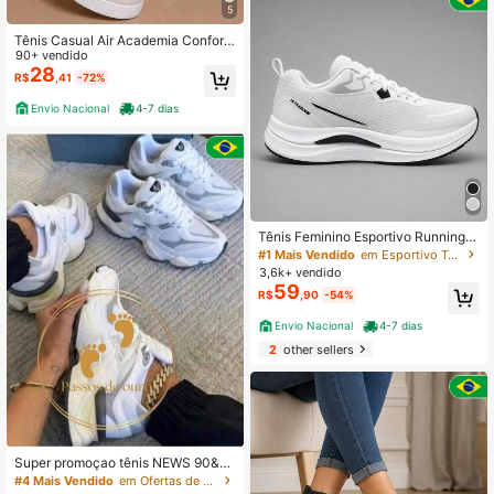
5
Tênis Casual Air Academia Confort
ável Caminhada Skate Unissex
90+ vendido
28
R$
,41
-72%
Envio Nacional
4-7 dias
Tênis Feminino Esportivo Running A
cademia Corrida Malha Treino
#1 Mais Vendido
em Esportivo Tênis Feminino
3,6k+ vendido
59
R$
,90
-54%
Envio Nacional
4-7 dias
2
other sellers
Super promoçao tênis NEWS 90&6
0 Premium Lançamento sapatênis
#4 Mais Vendido
em Ofertas de novos produtos Sapatos esportivos ca
Rua Universitário Desportivo Vintag