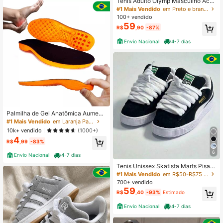
Tênis Adulto Olymp Masculino Aca
s Pretas de Festa Salto Grosso Bota
demia Esportivo Confortável Leve
#1 Mais Vendido
em Preto e branco Calçado Desportivo Masculino
s Altas
Macio
100+ vendido
59
R$
,90
-87%
Envio Nacional
4-7 dias
Palmilha de Gel Anatômica Aument
o de Estatura Macia Anti Impacto
#1 Mais Vendido
em Laranja Palmilha
10k+ vendido
(1000+)
4
R$
,99
-83%
6
Envio Nacional
4-7 dias
Tenis Unissex Skatista Marts Pisad
a Neutra Robusto com Cadarço Gro
#1 Mais Vendido
em R$50-R$75 Sapatos Masculinos De Skate
sso
700+ vendido
59
R$
,40
-93%
Estimado
Envio Nacional
4-7 dias