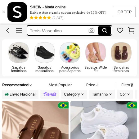
Sandália
SHEIN - Moda online
×
Tenis Feminino
OBTER
Baixe o App e ganhe cupom exclusivo de 15% OFF!
(2,847)
Bota
Tenis Masculino
Tênis Feminino
Sandália
Tenis Feminino
Sapatos
Sapatos
Acessórios
Sapatos Wide
Sandalias
femininos
masculinos
para Sapatos
Fit
femininas
Recommended
Most Popular
Price
Filtro
Envio Nacional
Category
Tamanho
Cor