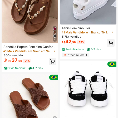
Tenis Feminino Flor
#1 Mais Vendido
em Branco Tênis Feminino
5,7k+ vendido
4
42
R$
,98
-39%
Sandália Papete Feminina Confortá
Envio Nacional
4-7 dias
vel Elegante Leve para o Dia a Dia
#1 Mais Vendido
em Novo em Sandálias Femininas
Tendencia
3
other sellers
300+ vendido
37
R$
,90
-71%
Envio Nacional
4-7 dias