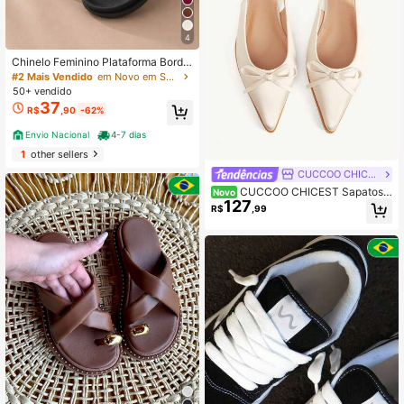
4
Chinelo Feminino Plataforma Bordô
com Aplicações Douradas e Flores
#2 Mais Vendido
em Novo em Sandálias Femininas
50+ vendido
37
R$
,90
-62%
Envio Nacional
4-7 dias
1
other sellers
CUCCOO CHICEST
CUCCOO CHICEST Sapatos F
Novo
127
emininos Planos Versáteis com Bico
R$
,99
Fino, Vampo Baixo e Laço, Estilo Fra
ncês Suave