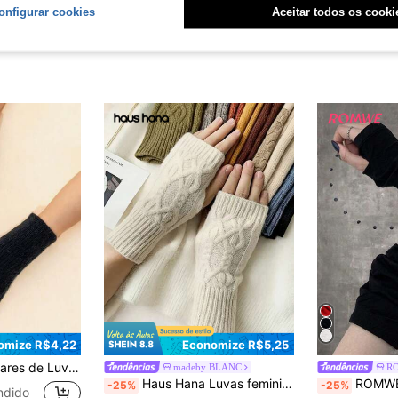
onfigurar cookies
Aceitar todos os cooki
omize R$4,22
Economize R$5,25
, Luvas Quentes Masculinas, Luvas Infantis, Luvas de Malha Quentes e Elásticas em Estilo Minimalista nas Cores Preto, Cáqui, Cinza, Adequadas para Outono/Inverno
madeby BLANC
R
em Estética de crochê Luvas Femininas
#1 Mais Vendido
#2 Mais Vendi
Haus Hana Luvas femininas de tricô sem dedos
ROMWE Grunge Punk 1 par de Mangas
-25%
-25%
ndido
(1000+)
(