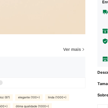
Env
Ver mais
Descr
Tama
Sobre
loz (97)
elegante (100+)
linda (1000+)
(500+)
ótima qualidade (1000+)