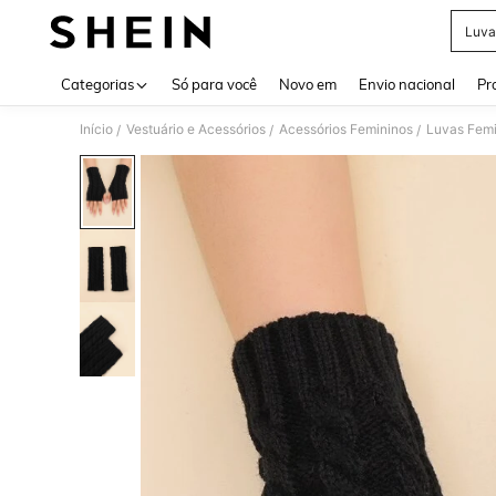
Luva
Use up 
Categorias
Só para você
Novo em
Envio nacional
Pr
Início
Vestuário e Acessórios
Acessórios Femininos
Luvas Femi
/
/
/