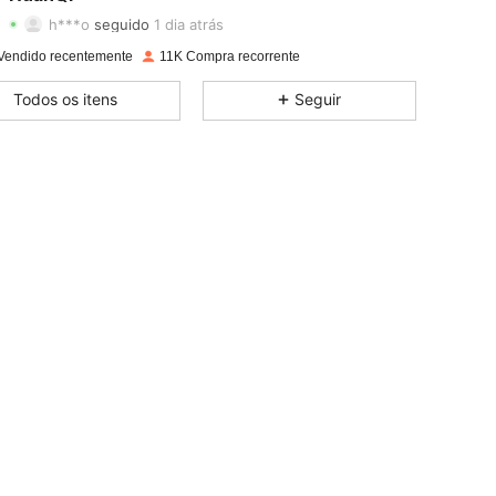
h***o
seguido
1 dia atrás
4,95
10
2.4K
Classificação
Itens
Seguidores
Vendido recentemente
11K Compra recorrente
4,95
10
2.4K
Todos os itens
Seguir
4,95
10
2.4K
4,95
10
2.4K
4,95
10
2.4K
4,95
10
2.4K
4,95
10
2.4K