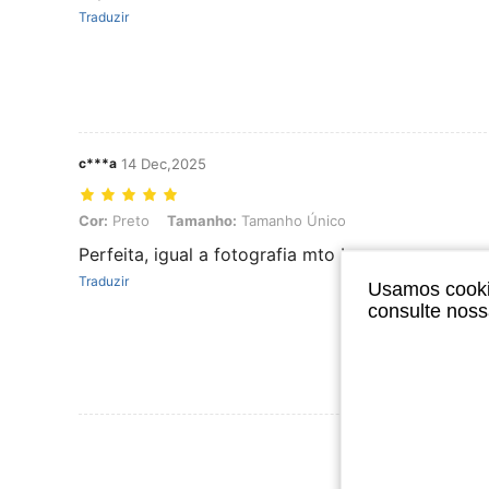
Traduzir
c***a
14 Dec,2025
Cor: Preto, Tamanho: Tamanho Único
Cor:
Preto
Tamanho:
Tamanho Único
Perfeita, igual a fotografia mto boa
Traduzir
Usamos cookie
consulte nos
Ver Mais Ava