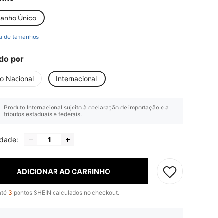
anho Único
a de tamanhos
do por
io Nacional
Internacional
Produto Internacional sujeito à declaração de importação e a
tributos estaduais e federais.
idade:
ADICIONAR AO CARRINHO
até
3
pontos SHEIN calculados no checkout.