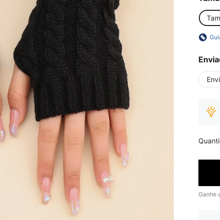
Tam
Gui
Envia
Env
Quant
Ganhe 