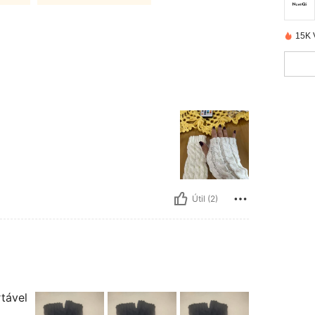
15K 
Útil (2)
rtável