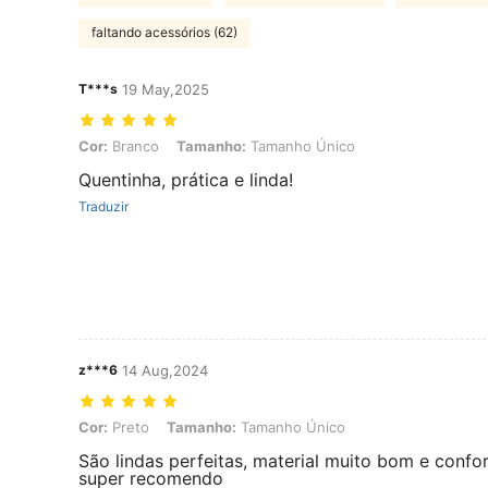
faltando acessórios (62)
T***s
19 May,2025
Cor: Branco, Tamanho: Tamanho Único
Cor:
Branco
Tamanho:
Tamanho Único
Quentinha, prática e linda!
Traduzir
z***6
14 Aug,2024
Cor: Preto, Tamanho: Tamanho Único
Cor:
Preto
Tamanho:
Tamanho Único
São lindas perfeitas, material muito bom e confo
super recomendo