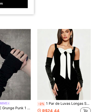
es
1 Par de Luvas Longas Sem Dedos de Cetim Elegantes, Estilo Palácio Retrô Casual em Cor Sólida, para Festa, Encontro Noturno, Casamento, Aniversário, Apresentação, Cosplay, Evento Noturno
OMWE
-2%
em Noite fora Luvas Femininas
do
 Sólidas para Braço Feminino, Acessórios de Halloween, Luvas de Inverno Frias
1000+)
R$24,44