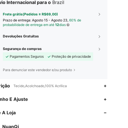
io Internacional para o
Brazil
Frete grátis(Pedidos ≥ R$69,00)
Prazo de entrega:
Agosto 15 - Agosto 23,
60% de
probabilidade de entrega em até
12
dias
Devoluções Gratuitas
Segurança de compras
Pagamentos Seguros
Proteção de privacidade
Para denunciar este vendedor e/ou produto
ição
Tecido,Acolchoado,100% Acrílica
4,95
10
2.4K
nho E Ajuste
4,95
10
2.4K
 A Loja
4,95
10
2.4K
NuanQi