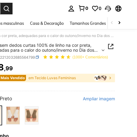
0
0
ar. Press Enter to select.
s masculinas
Casa & Decoração
Tamanhos Grandes
Joias e acessó
Luvas sem dedos curtas 100% de linho na cor preta, adequadas para o calor do outono/inverno no Dia dos Namorados
sem dedos curtas 100% de linho na cor preta,
das para o calor do outono/inverno no Dia dos
ados
c2212032685564799
(1000+ Comentários)
8
,99
ICE AND AVAILABILITY
 Mais Vendido
em Tecido Luvas Femininas
Preto
Ampliar imagem
nho