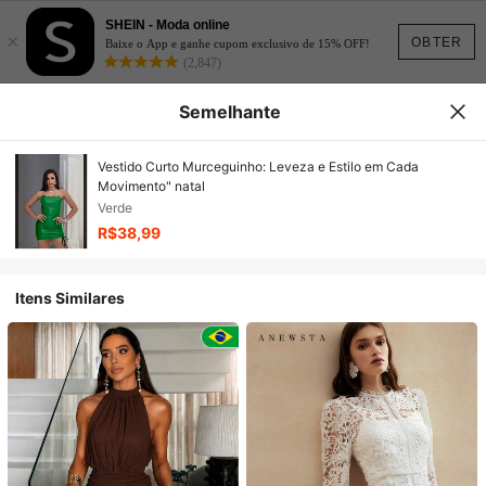
SHEIN - Moda online
×
OBTER
Baixe o App e ganhe cupom exclusivo de 15% OFF!
(2,847)
Semelhante
Vestido Curto Murceguinho: Leveza e Estilo em Cada
Movimento" natal
Verde
R$38,99
Itens Similares