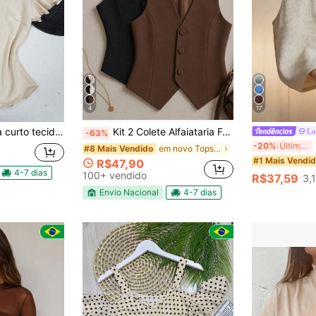
4
17
tecido duna fashion
Kit 2 Colete Alfaiataria Feminino Decote em V com Botões Forrados Casual e Elegante Tendencia Verão
Lo
-63%
L
-20%
Últimas 4 hrs
em novo Tops Femininos
#8 Mais Vendido
#1 Mais Vendi
R$47,90
4-7 dias
100+ vendido
R$37,59
3,
Envio Nacional
4-7 dias