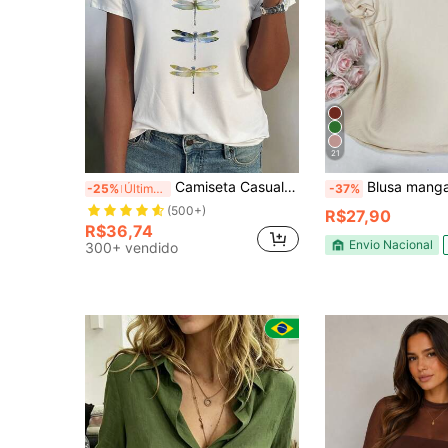
21
Camiseta Casual Feminina de Manga Curta com Decote em V, Estampa de Libélula Colorida
Blusa manga curto 
-25%
Últimas 4 hrs
-37%
(500+)
R$27,90
R$36,74
Envio Nacional
300+ vendido