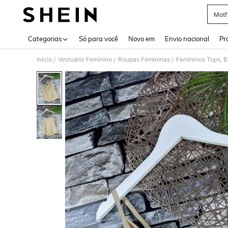
Motf
Use up 
Categorias
Só para você
Novo em
Envio nacional
Pr
Início
Vestuário Feminino
Roupas Femininas
Femininos Tops, B
/
/
/