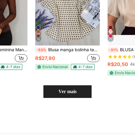
13
11
Pele Elegante Sofisticada Moda Blogueira Varias Cores
Blusa manga bolinha tecido crepinha bonito fashion
BLUSA T-SHIRT 
-53%
-31%
(
R$27,90
R$20,50
4k
4-7 dias
Envio Nacional
4-7 dias
Envio Nacio
Ver mais