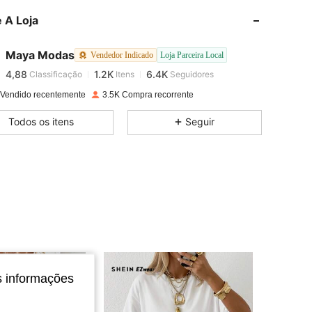
 A Loja
4,88
1.2K
6.4K
Maya Modas
Vendedor Indicado
Loja Parceira Local
4,88
1.2K
6.4K
Classificação
Itens
Seguidores
a***a
pago
1 dia atrás
 Vendido recentemente
3.5K Compra recorrente
4,88
1.2K
6.4K
Todos os itens
Seguir
4,88
1.2K
6.4K
4,88
1.2K
6.4K
4,88
1.2K
6.4K
s informações
4,88
1.2K
6.4K