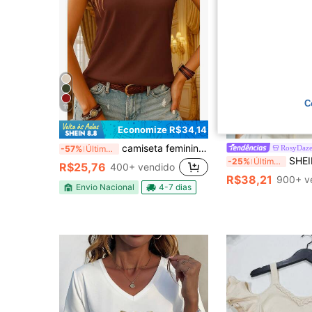
C
11
5
Economize R$34,14
camiseta feminina gola redonda manga estruturada fashion
RosyDaz
-57%
Últimas 12 hrs
SHEIN Top Feminina de Linho Estilo Francês Chic com 
-25%
Últimas 4 hrs
R$25,76
400+ vendido
R$38,21
900+ v
Envio Nacional
4-7 dias