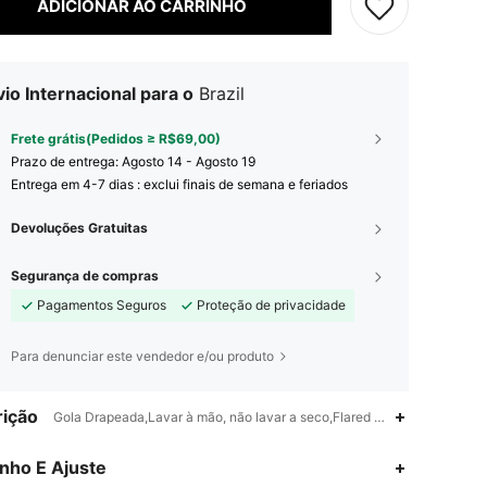
ADICIONAR AO CARRINHO
io Internacional para o
Brazil
Frete grátis(Pedidos ≥ R$69,00)
Prazo de entrega:
Agosto 14 - Agosto 19
Entrega em 4-7 dias : exclui finais de semana e feriados
Devoluções Gratuitas
Segurança de compras
Pagamentos Seguros
Proteção de privacidade
Para denunciar este vendedor e/ou produto
ição
Gola Drapeada,Lavar à mão, não lavar a seco,Flared / Alargado
nho E Ajuste
4,88
1.2K
6.4K