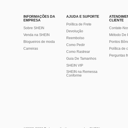
INFORMAÇÕES DA
AJUDA E SUPORTE
ATENDIME
EMPRESA
CLIENTE
Política de Frete
Sobre SHEIN
Contate-No
Devolução
Venda na SHEIN
Método De
Reembolso
Blogueiros de moda
Pontos Bôn
Como Pedir
Carreiras
Política de
Como Rastrear
Perguntas f
Guia De Tamanhos
SHEIN VIP
SHEIN na Remessa
Conforme