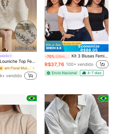
Economize
R$86,05
Kit 3 Blusas Femininas Básicas Baby Look Blusinha Decote Quadrado Manga Curta Cropped Suplex Com Forro Modeladora Casual Versátil Blogueira
uniche
-70%
Últimas 12 hrs
ouniche Top Feminina com Gola Alta Bordada Floral, Sem Mangas, Top Bordado, Roupa de Verão Feminina, Top Elegante, Roupa para Ir ao Trabalho
R$37,76
100+ vendido
em Floral Mulheres Tank Tops & Camis
do
Envio Nacional
4-7 dias
1k+ vendido