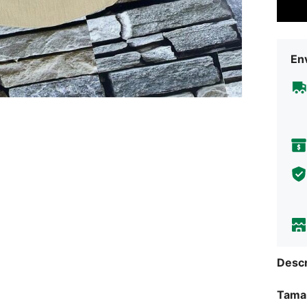
Env
Descr
Tama