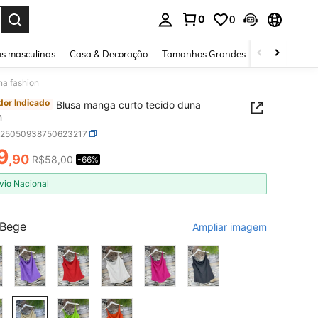
0
0
ar. Press Enter to select.
s masculinas
Casa & Decoração
Tamanhos Grandes
Joias e acessó
na fashion
or Indicado
Blusa manga curto tecido duna
n
z25050938750623217
9
,90
R$58,00
-66%
ICE AND AVAILABILITY
vio Nacional
Bege
Ampliar imagem