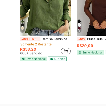
11
5
Camisa Feminina Viscose Com Mangas Comprida
Blusa Tule Feminina Manga Longa Transparente Segunda 
-46%
Últimas 4 hrs
-40%
Somente 2 Restante
R$29,99
R$53,20
Envio Nacional
600+ vendido
Envio Nacional
4-7 dias