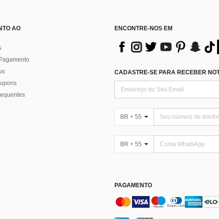
NTO AO
ENCONTRE-NOS EM
s
 Pagamento
us
CADASTRE-SE PARA RECEBER NOTÍ
 cupons
requentes
BR + 55
BR + 55
PAGAMENTO