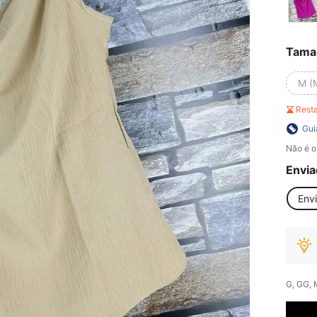
Tama
M (
Rest
Gui
Não é o
Envia
Env
G, GG, 