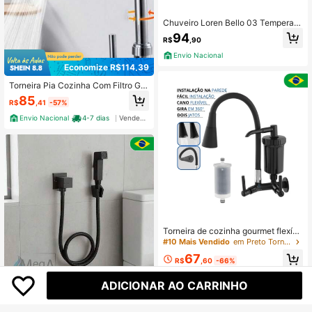
Chuveiro Loren Bello 03 Temperatu
ras c/ Cano Ultra 127v 5500w Lore
94
R$
,90
nzetti - Azul
Envio Nacional
Economize R$114,39
Torneira Pia Cozinha Com Filtro Go
urmet Bica FlexíVel Chuveirinho De
85
R$
,41
-57%
Volta Abs
Envio Nacional
4-7 dias
Vendedor Indicado
Torneira de cozinha gourmet flexíve
l com filtro, montagem na parede pr
#10 Mais Vendido
em Preto Torneiras e Acessórios
eta, toda preta
67
R$
,60
-66%
Envio Nacional
4-7 dias
ADICIONAR AO CARRINHO
Ducha Higiênica Preta Para Banhei
ro - Luxo Quadrada Square - Toda
68
R$
,90
-54%