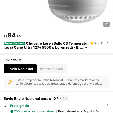
1/3
94
R$
,90
Chuveiro Loren Bello 03 Temperatu
5,00
(
16
)
Envio Nacional
ras c/ Cano Ultra 127v 5500w Lorenzetti - Br
anco
Enviado De
Envio Nacional
Internacional
Este é um produto
Envio Nacional
. Diferentes marketplaces
terão diferentes taxas de frete, prazo de entrega e atividades.
Envio Envio Nacional para o
Brazil
Frete grátis
200 pontos, se houver atraso
Prazo de entrega:
Agosto 10 -