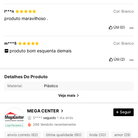
l***n
Cor: Branco
produto
maravilhoso
.
Útil
(0)
m***5
Cor: Branco
produto
bom
esquenta
demais
Útil
(2)
Detalhes Do Produto
526 Seguidores
4,89
Material:
Plástico
526 Seguidores
4,89
Veja mais
526 Seguidores
4,89
MEGA CENTER
Seguir
5***1
seguido
1 dia atrás
526 Seguidores
4,89
266 Vendido recentemente
cal
Loja Parceira Local
envio correto (62)
ótima qualidade (60)
linda (30)
amor (29)
526 Seguidores
4,89