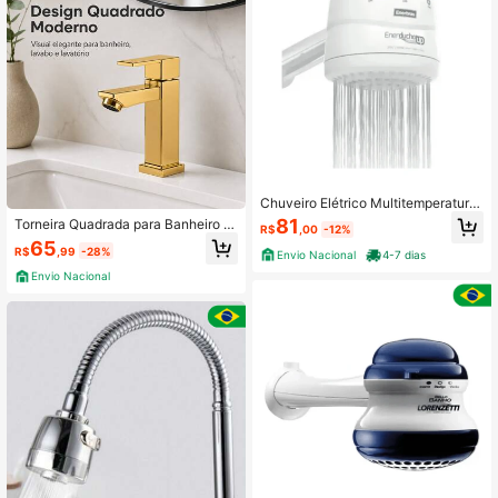
Chuveiro Elétrico Multitemperatura
s Enerducha 4 Temperaturas 220v
81
Torneira Quadrada para Banheiro L
R$
,00
-12%
6800w
avabo Lavatório de Bancada
65
R$
,99
-28%
Envio Nacional
4-7 dias
Envio Nacional