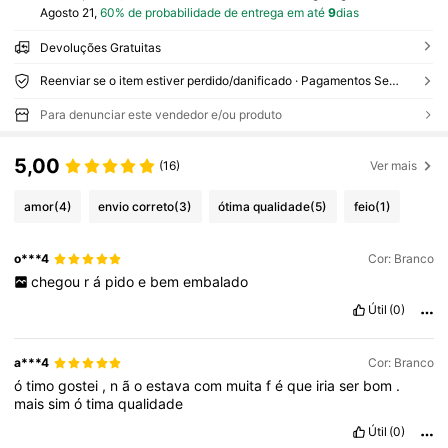
Agosto 21,
60% de probabilidade de entrega em até
9
dias
Devoluções Gratuitas
Reenviar se o item estiver perdido/danificado · Pagamentos Seguros · Proteção de privacidade
Para denunciar este vendedor e/ou produto
5,00
(16)
Ver mais
amor
(4)
envio correto
(3)
ótima qualidade
(5)
feio
(1)
o***4
Cor: Branco
chegou
r
á
pido
e
bem
embalado
Útil
(0)
a***4
Cor: Branco
ó
timo
gostei
,
n
ã
o
estava
com
muita
f
é
que
iria
ser
bom
.
mais
sim
ó
tima
qualidade
Útil
(0)