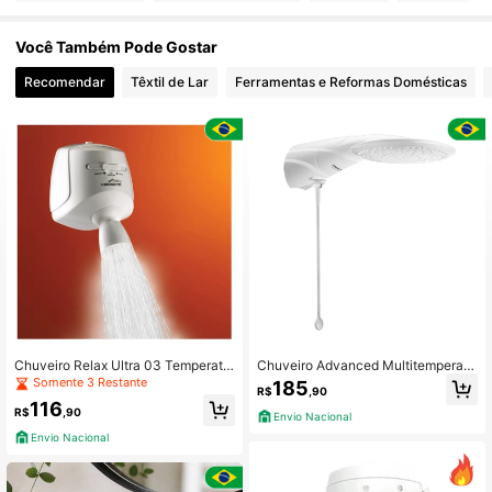
Você Também Pode Gostar
526 Seguidores
4,89
Recomendar
Têxtil de Lar
Ferramentas e Reformas Domésticas
526 Seguidores
4,89
526 Seguidores
4,89
526 Seguidores
4,89
526 Seguidores
4,89
526 Seguidores
4,89
Chuveiro Relax Ultra 03 Temperatu
Chuveiro Advanced Multitemperatu
ras 220v 4600w Lorenzetti - Branc
ras 4T 127v 5500w Lorenzetti
Somente 3 Restante
185
R$
,90
o
116
R$
,90
Envio Nacional
Envio Nacional