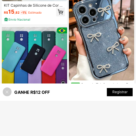
ta Carregamento Sem Fio
KIT Capinhas de Silicone de Cor AL
EATORIO XR 11 12 13 14 15 16 17, KI
15
R$
,82
-1%
Estimado
Ts Masculino e Feminino, Proteção
e Estilo de Ótima Qualidade, Capas
Envio Nacional
de Silicone Aveludado
Capa de Telefone de Luxo Fof
Novo
a com Laço de Strass Brilhante e Pr
23
GANHE R$12 OFF
ADICIONAR AO CARRINHO
Registrar
R$
,07
-30%
50% OFF!
oteção de Lente de Câmera para iP
Capa Capinha Para- G9/G9 Play -
hone 17 Pro Max 17 Pro 17 16 Pro M
Silicone Aveludado Por dentro Envi
9
ax 16 Pro 16 15 Pro Max 15 Pro 15 1
R$
,99
-50%
ar cor aleatória
4 13 17Air Meninas Mulheres Borda
Ondulada Capa Macia Presente
Envio Nacional
4-7 dias