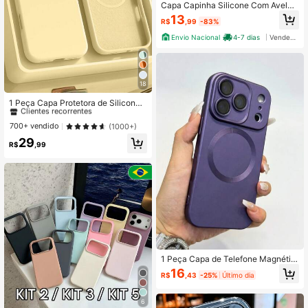
Capa Capinha Silicone Com Avelud
ado For 16/ 16pro/16puls/16promax/
13
R$
,99
-83%
15/15promax/15pro/14/14promax/1
3/13promax/12promax/12/11/xr/17/1
Envio Nacional
4-7 dias
Vendedor Indicado
7PRO/17PROMAX/17AIR/16E
18
#2 Mais Vendido
em Silicone Capas básicas para celular
Clientes recorrentes
1 Peça Capa Protetora de Silicone
Líquido Magnético Minimalista Ama
#2 Mais Vendido
#2 Mais Vendido
em Silicone Capas básicas para celular
em Silicone Capas básicas para celular
relo Claro Compatível com 16 15 Pr
Clientes recorrentes
Clientes recorrentes
700+ vendido
(1000+)
o Max Plus com Proteção de Câmer
#2 Mais Vendido
em Silicone Capas básicas para celular
29
a de Veludo Primavera Pastel Prese
R$
,99
Clientes recorrentes
nte para Mãe Dia das Mães
1 Peça Capa de Telefone Magnétic
a Macia Fosca Roxa da Moda, Com
16
R$
,43
-25%
Último dia
patível com iPhone 18 Pro Max / 17
Pro Max, 17 Pro, 17 Air, 17, 17e, 16, 1
6e, 15, 14 Plus, 13, 12, 11 Pro Max, P
6
roteção de Película da Lente, Supor