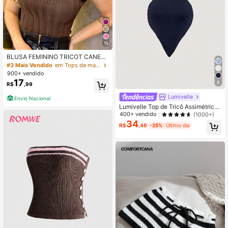
11
BLUSA FEMININO TRICOT CANEL
ADO BABADO GARRAFINHA ELEGA
#3 Mais Vendido
em Tops de malha femininos
NTE
900+ vendido
17
8
R$
,99
Lumivelle
Envio Nacional
Lumivelle Top de Tricô Assimétrica
com Nó Nas Costas, Estilo Minimali
400+ vendido
(1000+)
sta e Sexy para Férias, Cor Sólida, V
34
R$
,46
-25%
Último dia
erão