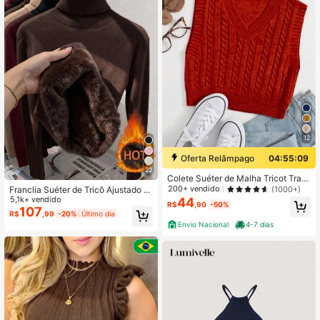
12
Oferta Relâmpago
04:55:08
22
Colete Suéter de Malha Tricot Tran
ça Decote em V Outono Inverno
200+ vendido
(1000+)
Franclia Suéter de Tricô Ajustado c
om Gola Alta, Sem Costura e Gross
5,1k+ vendido
44
R$
,90
-50%
o, Versátil para Outono/Inverno
107
R$
,99
-20%
Último dia
Envio Nacional
4-7 dias