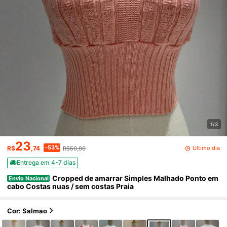
1/3
23
-53%
Último dia
R$
,74
R$50,00
Entrega em 4-7 dias
Cropped de amarrar Simples Malhado Ponto em
Envio Nacional
cabo Costas nuas / sem costas Praia
Cor: Salmao