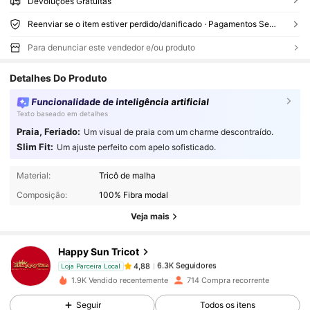
Devoluções Gratuitas
Reenviar se o item estiver perdido/danificado · Pagamentos Seguros · Proteção de privacidade
Para denunciar este vendedor e/ou produto
Detalhes Do Produto
Funcionalidade de inteligência artificial
Texto baseado em detalhes
Praia, Feriado:
Um visual de praia com um charme descontraído.
Slim Fit:
Um ajuste perfeito com apelo sofisticado.
6.3K Seguidores
4,88
Material:
Tricô de malha
Composição:
100% Fibra modal
6.3K Seguidores
4,88
Veja mais
Happy Sun Tricot
6.3K Seguidores
4,88
5***7
pago
1 dia atrás
Loja Parceira Local
1.9K Vendido recentemente
714 Compra recorrente
6.3K Seguidores
4,88
Seguir
Todos os itens