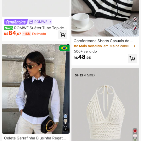
ROMWE
ROMWE Suéter Tube Top de T
Novo
84
ricô Listrado com Blocos de Cor Ret
5
R$
,07
-15%
Estimado
rô Y2K para Mulheres, Outono/Inver
Comfortcana Shorts Casuais de Ma
no
lha com Cordão na Cintura e Listras
#2 Mais Vendido
em Malha canelada Calças de suéter femininas
para Mulheres
500+ vendido
48
R$
,95
7
Colete Garrafinha Blusinha Regata