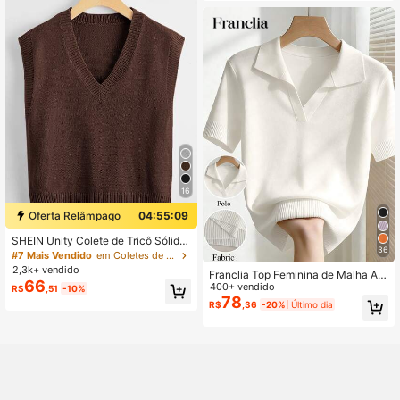
16
Oferta Relâmpago
04:55:08
SHEIN Unity Colete de Tricô Sólido
36
Versátil e Casual para Mulheres
#7 Mais Vendido
em Coletes de suéter femininos
2,3k+ vendido
Franclia Top Feminina de Malha Aju
66
stada com Gola, Manga Curta, Mini
400+ vendido
R$
,51
-10%
malista, Casual, Branca, para o Dia
78
R$
,36
-20%
Último dia
a Dia, Primavera/Verão