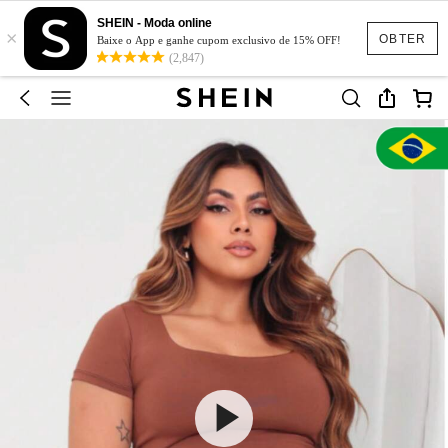
SHEIN - Moda online
×
OBTER
Baixe o App e ganhe cupom exclusivo de 15% OFF!
(2,847)