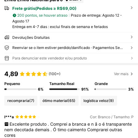
Frete grátis(Pedidos ≥ R$69,00)
200 pontos, se houver atraso
Prazo de entrega:
Agosto 12 -
Agosto 17
Entrega em 4-7 dias : exclui finais de semana e feriados
Devoluções Gratuitas
Reenviar se o item estiver perdido/danificado · Pagamentos Seguros · Proteção de privacidade
Para denunciar este vendedor e/ou produto
4,89
(100+)
Ver mais
Pequeno
Tamanho Real
Grande
6%
91%
3%
recompraria
(7)
ótimo material
(65)
logística veloz
(9)
l***a
Cor: Branco / Tamanho: P
Excelente
produto
.
Comprei
a
branca
e
n
ã
o
é
transparente
nem
decotada
demais
.
Ó
timo
caimento
Comprarei
outras
cores