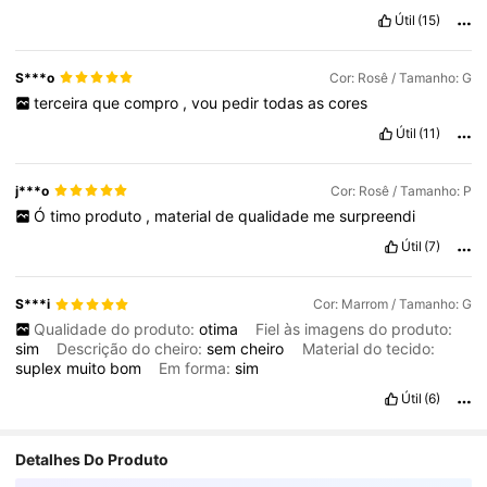
Útil
(15)
S***o
Cor: Rosê / Tamanho: G
terceira
que
compro
,
vou
pedir
todas
as
cores
Útil
(11)
j***o
Cor: Rosê / Tamanho: P
Ó
timo
produto
,
material
de
qualidade
me
surpreendi
Útil
(7)
S***i
Cor: Marrom / Tamanho: G
Qualidade do produto:
otima
Fiel às imagens do produto:
sim
Descrição do cheiro:
sem
cheiro
Material do tecido:
suplex
muito
bom
Em forma:
sim
Útil
(6)
Detalhes Do Produto