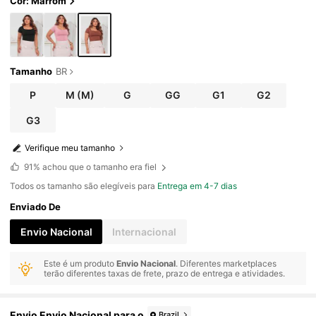
Cor: Marrom
Tamanho
BR
P
M
(M)
G
GG
G1
G2
G3
Verifique meu tamanho
91%
achou que o tamanho era fiel
Todos os tamanho são elegíveis para
Entrega em 4-7 dias
Enviado De
Envio Nacional
Internacional
Este é um produto
Envio Nacional
. Diferentes marketplaces
terão diferentes taxas de frete, prazo de entrega e atividades.
Envio Envio Nacional para o
Brazil