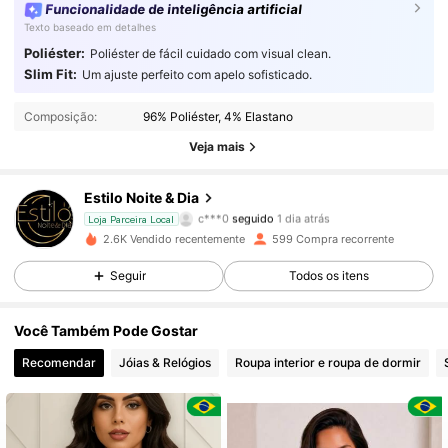
Funcionalidade de inteligência artificial
Texto baseado em detalhes
Poliéster:
Poliéster de fácil cuidado com visual clean.
739 Seguidores
4,83
Slim Fit:
Um ajuste perfeito com apelo sofisticado.
Composição:
96% Poliéster, 4% Elastano
739 Seguidores
4,83
Veja mais
739 Seguidores
4,83
Estilo Noite & Dia
c***0
seguido
1 dia atrás
Loja Parceira Local
739 Seguidores
4,83
2.6K Vendido recentemente
599 Compra recorrente
739 Seguidores
4,83
Seguir
Todos os itens
739 Seguidores
4,83
Você Também Pode Gostar
Recomendar
Jóias & Relógios
Roupa interior e roupa de dormir
739 Seguidores
4,83
739 Seguidores
4,83