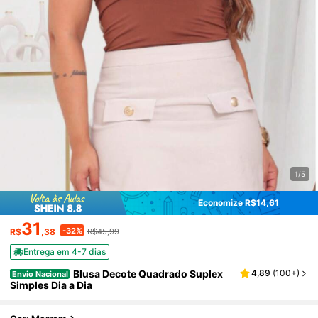
1/5
Economize R$14,61
31
-32%
R$
,38
R$45,99
Entrega em 4-7 dias
Blusa Decote Quadrado Suplex
4,89
(
100+
)
Envio Nacional
Simples Dia a Dia