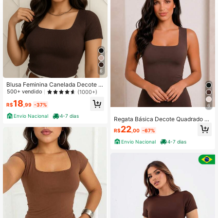
739 Seguidores
4,83
739 Seguidores
4,83
739 Seguidores
4,83
6
Blusa Feminina Canelada Decote Q
uadrado Manga Curta
500+ vendido
(1000+)
18
R$
,99
-37%
6
Envio Nacional
4-7 dias
Regata Básica Decote Quadrado Al
ça Grossa Tecido Suplex Moda Blo
22
R$
,00
-67%
gueira
Envio Nacional
4-7 dias